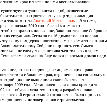
с законом края и частично ими воспользовались.
 существует ситуация, когда недобросовестные
бязательств по строительству квартир, жилья для
седатель комитета
Анатолий Матюшенко
. — Эта тема,
рске на начало 2010 года было 16 домов с так
чтобы исправить положение, Законодательное Собрание
таких ситуациях. Сегодня из 16 домов только половина
ь эту схему поддержки населения, мы в комитете готовим
ь Законодательному Собранию принять его. Смысл
 жилья — не следует ограничиваться только январем
. Тема весьма актуальна. Еще порядка восьми домов надо
в
уточнил, что категория граждан, имеющих право
оответствии с Законом края, ограничена: на социальную
м застройщики не выполнили свои обязательства
 января 2009 года. Установленная законом края дата
09 г.» — обусловлена тем, что при разработке закона
в с высокой строительной готовностью были приняты
ы мероприятия по завершению строительства.