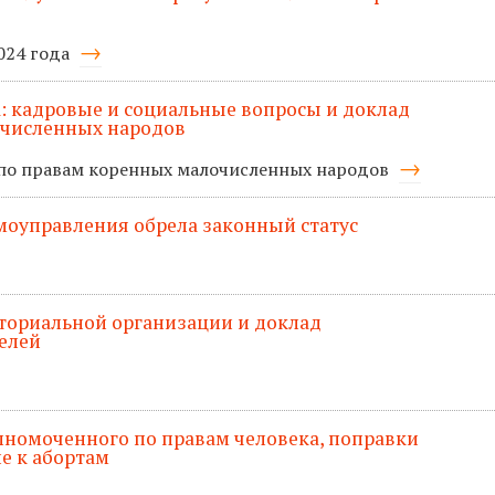
024 года
та: кадровые и социальные вопросы и доклад
очисленных народов
 по правам коренных малочисленных народов
моуправления обрела законный статус
ториальной организации и доклад
елей
олномоченного по правам человека, поправки
ие к абортам