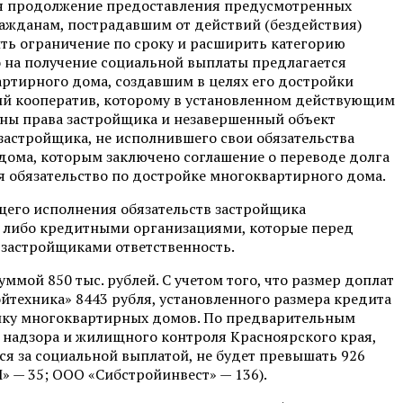
ся продолжение предоставления предусмотренных
ажданам, пострадавшим от действий (бездействия)
ить ограничение по сроку и расширить категорию
 на получение социальной выплаты предлагается
ртирного дома, создавшим в целях его достройки
й кооператив, которому в установленном действующим
аны права застройщика и незавершенный объект
 застройщика, не исполнившего свои обязательства
дома, которым заключено соглашение о переводе долга
 обязательство по достройке многоквартирного дома.
щего исполнения обязательств застройщика
 либо кредитными организациями, которые перед
 застройщиками ответственность.
ммой 850 тыс. рублей. С учетом того, что размер доплат
йтехника» 8443 рубля, установленного размера кредита
ойку многоквартирных домов. По предварительным
 надзора и жилищного контроля Красноярского края,
ся за социальной выплатой, не будет превышать 926
» — 35; ООО «Сибстройинвест» — 136).