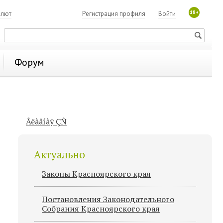
18+
алют
Регистрация профиля
Войти
Форум
Ãëàâíàÿ ÇÑ
Актуально
Законы Красноярского края
Постановления Законодательного
Cобрания Красноярского края