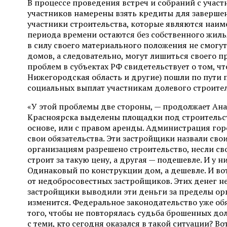
В процессе проведения встреч и собраний с участ
участников намерены взять кредиты для заверше
участники строительства, которые являются наи
периода времени остаются без собственного жилья 
в силу своего материального положения не смогу
домов, а следовательно, могут лишиться своего 
проблем в субъектах РФ свидетельствует о том, ч
Нижегородская область и другие) пошли по пути 
социальных выплат участникам долевого строите
«У этой проблемы две стороны, — продолжает Ан
Красноярска выделены площадки под строительс
основе, или с правом аренды. Администрация гор
свои обязательства. Эти застройщики назвали сво
организациям разрешено строительство, несли св
строит за такую цену, а другая — подешевле. И у 
Одинаковый по конструкции дом, а дешевле. И во
от недобросовестных застройщиков. Этих денег не
застройщики выводили эти деньги за пределы орг
изменится. Федеральное законодательство уже об
того, чтобы не повторялась судьба брошенных дол
с теми, кто сегодня оказался в такой ситуации? В