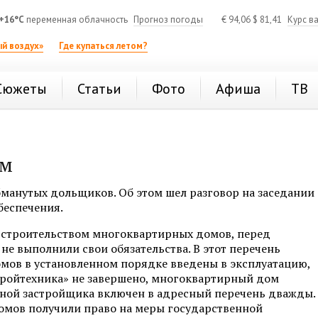
+16°C
переменная облачность
Прогноз погоды
€
94,06
$
81,41
Курс в
й воздух»
Где купаться летом?
Сюжеты
Статьи
Фото
Афиша
ТВ
ам
бманутых дольщиков. Об этом шел разговор на заседании
беспечения.
строительством многоквартирных домов, перед
не выполнили свои обязательства. В этот перечень
омов в установленном порядке введены в эксплуатацию,
ройтехника» не завершено, многоквартирный дом
заменой застройщика включен в адресный перечень дважды.
домов получили право на меры государственной