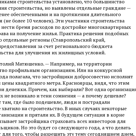
никами строительства установлено, что большинство
ния строительства, но выявлены отдельные граждане —
менее обеспеченными и на протяжении длительного
(не более 10 человек). Эти участники строительства
т нести бремя расходов по достройке многоквартирных
права на получение жилья. Практика решения подобных
то отдельные регионы (Ставропольский край,
предоставления за счет регионального бюджета
льства для улучшения их жилищных условий.
атолий Матюшенко. — Например, на территории
тво профильным организациям. Или на конкурсной
ода полагала, что застройщики добросовестно исполнят
и цены квадратного метра. Красноярцы, видя, что этим
ои денежки. Причем, как выбирали? Вот одна организаци
них не возникало и тени сомнения — а почему дешевле?
т там, где было подешевле, люди и пострадали
 хватило на строительство. В иных случаях некоторые
анизации и прятали их. В будущем ситуация в корне
язывает застройщика страховать всех инвесторов для
ьщиков. Но это будет со следующего года, а что делать
от для того, чтобы разрешить эту тему сегодняшнем днем,