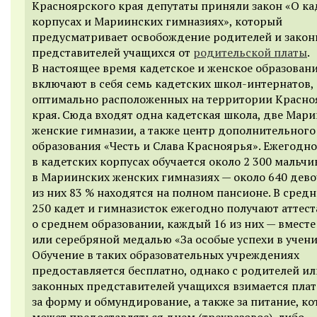
Красноярского края депутаты приняли закон «О ка
корпусах и Мариинских гимназиях», которы
й
предусматривает
освобождение родителей и зако
представителей учащихся от
родительской платы
.
В
настоящее время кадетское и женское образован
включают в себя семь кадетских школ-интернатов,
оптимально расположенных на территории Красно
края.
Сюда входят одна кадетская школа, две Мар
женские гимназии, а также центр дополнительного
образования «Честь и Слава Красноярья». Ежегодно
в кадетских корпусах обучается около 2 300 мальчи
в Мариинских женских гимназиях — около 640 дево
из них 83 % находятся на полном пансионе. В сред
250 кадет и гимназисток ежегодно получают аттест
о среднем образовании, каждый 16 из них — вместе
или серебряной медалью «За особые успехи в учени
О
бучение в таких образовательных учреждениях
предоставляется бесплатно, однако с родителей ил
законных представителей учащихся взимается плат
за форму и обмундирование, а также за питание, ко
может предоставляться днем (трехразовое), либо