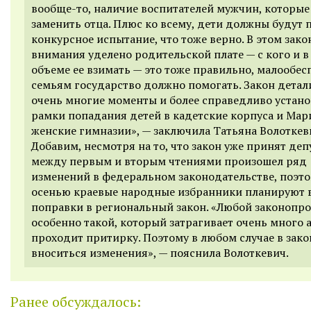
вообще-то, наличие воспитателей мужчин, которые
заменить отца. Плюс ко всему, дети должны будут 
конкурсное испытание, что тоже верно.
В этом зако
внимания уделено родительской плате — с кого и в
объеме ее взимать — это тоже правильно, малообе
семь
ям
государство должно
помогать
. Закон дета
очень многие моменты и более справедливо устан
рамки попадания детей в кадетские корпуса и Ма
женские гимназии
», —
заключила Татьяна Волоткев
Добавим, несмотря на то, что закон уже принят деп
между первым и вторым чтениями произошел ряд
изменений в федеральном законодательств
е
, поэт
осенью краевые народные избранники планируют 
поправки в региональный закон. «
Любой законопро
особенно такой, который затрагивает очень много 
проходит притирку. Поэтому в любом случае в зако
вноситься изменения
», — пояснила Волоткевич.
Ранее обсуждалось: