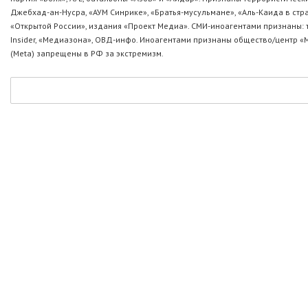
Джебхад-ан-Нусра, «АУМ Синрике», «Братья-мусульмане», «Аль-Каида в стр
«Открытой России», издания «Проект Медиа». СМИ-иноагентами признаны: т
Insider, «Медиазона», ОВД-инфо. Иноагентами признаны общество/центр «
(Metа) запрещены в РФ за экстремизм.