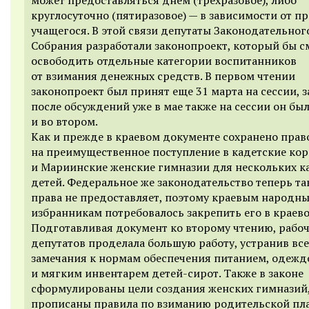
круглосуточно (пятиразовое) — в зависимости от п
учащегося. В этой связи депутаты Законодательног
Собрания разработали законопроект, который бы с
освободить отдельные категории воспитанников
от взимания денежных средств. В первом чтении
законопроект был принят
еще 31 марта на сессии, 
после обсуждений уже в мае также на сессии он бы
и во втором.
Как и прежде в
краевом документе
сохранено прав
на преимущественное поступление в кадетские кор
и Мариинские женские гимназии для нескольки
х
к
детей.
Ф
едеральное
же
законодательство теперь та
права не предоставляет, поэтому краевым народн
избранникам потребовалось закрепить его в краево
Подготавливая документ ко второму чтению, рабоч
депутатов проделала большую работу, устранив все
замечания к нормам обеспечения питанием, одежд
и
мягким инвентарем детей-сирот. Также в законе
сформулированы цели создания женских гимназий,
прописаны правила по взиманию родительской пл