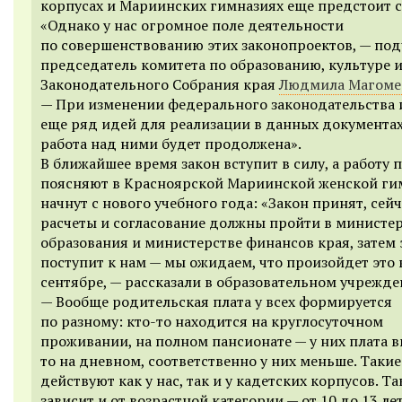
корпусах и Мариинских гимназиях еще предстоит с
«Однако у нас огромное поле деятельности
по совершенствованию этих законопроектов, —
под
председатель комитета по образованию, культуре и
Законодательного Собрания края
Людмила Магоме
— При изменении федерального законодательства 
еще ряд идей для реализации в данных документах
работа над ними будет продолжена».
В ближайшее время закон вступит в силу,
а работу 
поясняют в Красноярской Мариинской женской ги
начнут с нового учебного года: «Закон принят, сейч
расчеты и согласование должны пройти в министе
образования и министерстве финансов края, затем 
поступит к нам — мы ожидаем, что произойдет это в
сентябре, — рассказали в образовательном учрежде
— Вообще родительская плата у всех формируется
по разному: кто-то находится на круглосуточном
проживани
и
, на полном пансионате — у них плата в
то на дневном, соответственно у них меньше. Таки
действуют как у нас, так и у кадетских корпусов. Та
зависит и от возрастной категории — от 10 до 13 лет