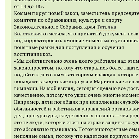
от 14 до 18».
Комментируя новый закон, заместитель председат
комитета по образованию, культуре и спорту
Законодательного Собрания края
Татьяна
Волоткевич
отметила, что принятый документ поз
подкорректировать «многие моменты» и установил
понятные рамки для поступления и обучения
воспитанников.
«
Мы действительно очень долго работали над эти
законопроектом, потому что старались более тщат
подойти к льготным категориям граждан,
которые
попадают
в кадетские корпуса и Мариинские женс
гимназии. На мой взгляд, сегодня сделано все дос
качественно, потому что ушли очень многие момен
Например,
дети погибших при исполнении служеб
обязанностей и работников управлений органов в
дел, прокуратуры, следственных органов — эти ро
э
то те люди, которые стоят на страже защиты госу
это абсолютно правильно. Потом многодетные сем
неполные семьи, потому что кадетские корпуса это 