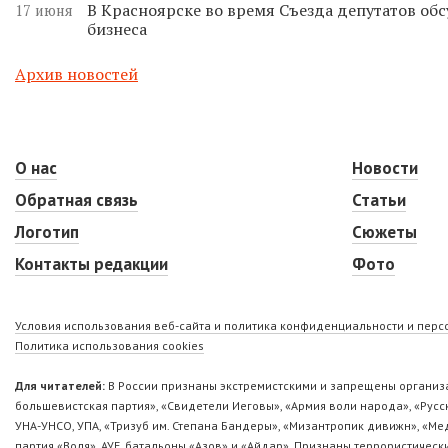
В Красноярске во время Съезда депутатов о
17 июня
бизнеса
Архив новостей
О нас
Новости
Обратная связь
Статьи
Логотип
Сюжеты
Контакты редакции
Фото
Условия использования веб-сайта и политика конфиденциальности и пер
Политика использования cookies
Для читателей:
В России признаны экстремистскими и запрещены организа
большевистская партия», «Свидетели Иеговы», «Армия воли народа», «Ру
УНА-УНСО, УПА, «Тризуб им. Степана Бандеры», «Мизантропик дивижн», «М
партия «Воля», АУЕ, батальоны «Азов» и «Айдар». Признаны террористическ