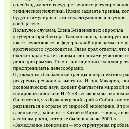
о необходимости государственного регулирования
технической политики. Нужно задавать тренды, ко
будут стимулировать интеллектуальное и научное
сообщество.
Пользуясь случаем, Елена Безденежных спросила
у губернатора Виктора Толоконского, планирует ли
власть участвовать в федеральной программе по р
арктического судоходства. Глава края ответил, что
бюджет края может своими финансами участвовать
рода программах. Но организационные усилия рег
предпринимать целесообразно.
С докладом «Глобальные тренды и перспективы ра
ресурсных регионов» выступил Игорь Макаров, ка
экономических наук, доцент факультета мировой 
и мировой политики НИУ «Высшая школа экономик
Он отметил, что Красноярский край и Сибирь не мо
развиваться в отрыве от мировой экономики. В то 
главные ее драйверы — Китай и Индия — вряд ли в
к темпам роста, которые были в начале 2000-х.
«Замедление экономики — это структурная проблем