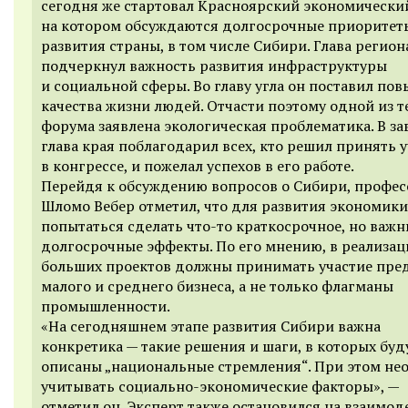
сегодня же стартовал Красноярский экономически
на котором обсуждаются долгосрочные приоритет
развития страны, в том числе Сибири. Глава регион
подчеркнул важность развития инфраструктуры
и социальной сферы. Во главу угла он поставил по
качества жизни людей. Отчасти поэтому одной из т
форума заявлена экологическая проблематика. В з
глава края поблагодарил всех, кто решил принять 
в конгрессе, и пожелал успехов в его работе.
Перейдя к обсуждению вопросов о Сибири, п
рофес
Шломо Вебер отметил, что для развития экономик
попытаться сделать что-то краткосрочное, но важ
долгосрочные эффекты. По его мнению, в реализац
больших проектов должны принимать участие пре
малого и среднего бизнеса, а не только флагманы
промышленности.
«На сегодняшнем этапе развития Сибири важна
конкретика — такие решения и шаги, в которых буд
описаны „национальные стремления“. При этом не
учитывать социально-экономические факторы», —
отметил он. Эксперт также остановился на взаимо