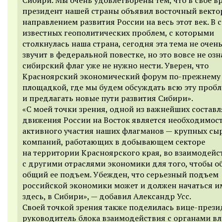
президент нашей страны объявил восточный векто
направлением развития России на весь этот век. В 
известных геополитических проблем, с которыми
столкнулась наша страна, сегодня эта тема не очен
звучит в федеральной повестке, но это вовсе не озн
сибирский флаг уже не нужно нести. Уверен, что
Красноярский экономический форум по-прежнему 
площадкой, где мы будем обсуждать всю эту проб
и предлагать новые пути развития Сибири».
«С моей точки зрения, одной из важнейших соста
движения России на Восток является необходимост
активного участия наших флагманов — крупных сы
компаний, работающих в добывающем секторе
на территории Красноярского края, во взаимодейс
с другими отраслями экономики для того, чтобы о
общий ее подъем. Убежден, что серьезный подъем
российской экономики может и должен начаться 
здесь, в Сибири», — добавил Александр Усс.
Своей точкой зрения также поделилась
вице-прези
руководитель блока взаимодействия с органами вл