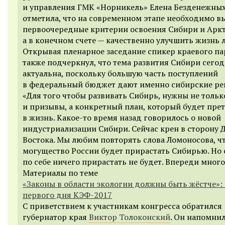
и управления ГМК «Норникель» Елена Безденежных
отметила, что на современном этапе необходимо в
первоочередные критерии освоения Сибири и Аркт
а в конечном счете — качественно улучшить жизнь 
Открывая пленарное заседание спикер краевого п
также подчеркнул, что тема развития Сибири сего
актуальна, поскольку большую часть поступлений
в федеральный бюджет дают именно сибирские ре
«Для того чтобы развивать Сибирь, нужны не тольк
и призывы, а конкретный план, который будет пре
в жизнь. Какое-то время назад говорилось о новой
индустриализации Сибири. Сейчас крен в сторону 
Востока. Мы любим повторять слова Ломоносова, ч
могущество России будет прирастать Сибирью. Но 
по себе ничего прирастать не будет. Впереди много
Материалы по теме
«Законы в области экологии должны быть жёстче»:
первого дня КЭФ-2017
С приветствием к участникам конгресса обратился
губернатор края
Виктор Толоконский
. Он напомнил