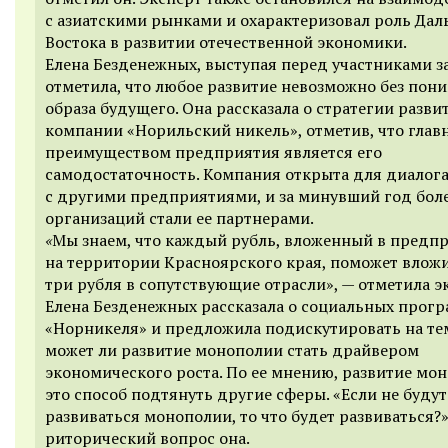
с азиатскими рынками и охарактеризовал роль Дал
Востока в развитии отечественной экономики.
Елена Безденежных, выступая перед участниками з
отметила, что любое развитие невозможно без пон
образа будущего. Она рассказала
о стратегии разви
компании «Норильский никель», отметив, что гла
преимуществом предприятия является его
самодостаточность. Компания открыта для диалог
с другими предприятиями, и за минувший год боле
организаций стали ее партнерами.
«
Мы знаем, что каждый рубль, вложенный в предп
на территории Красноярского края, поможет влож
три рубля в сопутствующие отрасли», — отметила э
Елена Безденежных рассказала о социальных прог
«Норникеля» и предложила подискутировать на те
может ли развитие монополии стать драйвером
экономического роста. По ее мнению, развитие мо
это способ подтянуть другие сферы. «Если не будут
развиваться монополии, то что будет развиваться?»
риторический вопрос она.