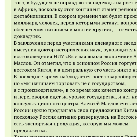
того, в будущем не оправдаются надежды на рост 
в Африке, поскольку этот континент станет регион
дестабилизации. В скором времени там будет прож
миллиард человек, перед которыми встанут вопрос
обеспечения питанием и многие другие», — отмети
докладчик.
В заключение перед участниками пленарного засе
выступил д
октор исторических наук, руководител
востоковедения НИУ «Высшая школа экономики» А
Маслов. Он отметил,
что в основном Россия торгует
востоком Китая, а в центральную его часть никто не
В последнее время наблюдается рост товарооборот
но «мы начинаем торговать не с государством,
а с производителем», в то время как качество конт
и переговоров идет на уровне государства, и нет н
консультационного центра. Алексей Маслов считает
России нужно продвигать свои предложения Кита
поскольку Россия активно развернулась на Восток и
есть экспортная продукция, которую мы можем
предложить».
Также участники конгресса заслушали доклад Дунг