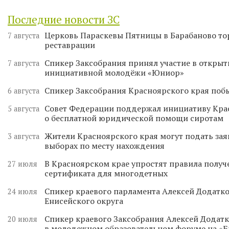
Последние новости ЗС
Церковь Параскевы Пятницы в Барабаново то
7 августа
реставрации
Спикер Заксобрания принял участие в откры
7 августа
инициативной молодёжи «Юниор»
Спикер Заксобрания Красноярского края поб
6 августа
Совет Федерации поддержал инициативу Кра
5 августа
о бесплатной юридической помощи сиротам
Жители Красноярского края могут подать зая
3 августа
выборах по месту нахождения
В Красноярском крае упростят правила получ
27 июля
сертификата для многодетных
Спикер краевого парламента Алексей Додатко
24 июля
Енисейского округа
Спикер краевого Заксобрания Алексей Додатк
20 июля
в молодежном образовательном форуме на «