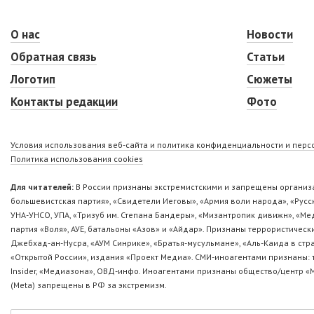
О нас
Новости
Обратная связь
Статьи
Логотип
Сюжеты
Контакты редакции
Фото
Условия использования веб-сайта и политика конфиденциальности и пер
Политика использования cookies
Для читателей:
В России признаны экстремистскими и запрещены организа
большевистская партия», «Свидетели Иеговы», «Армия воли народа», «Ру
УНА-УНСО, УПА, «Тризуб им. Степана Бандеры», «Мизантропик дивижн», «М
партия «Воля», АУЕ, батальоны «Азов» и «Айдар». Признаны террористическ
Джебхад-ан-Нусра, «АУМ Синрике», «Братья-мусульмане», «Аль-Каида в стр
«Открытой России», издания «Проект Медиа». СМИ-иноагентами признаны: т
Insider, «Медиазона», ОВД-инфо. Иноагентами признаны общество/центр «
(Metа) запрещены в РФ за экстремизм.