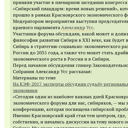
приняли участие в пленарном заседании конгресса
«Сибирский плацдарм: время новых решений», кот
прошло в рамках Красноярского экономического ф
Модератором мероприятия выступил председател
краевого парламента
Александр Усс
.
Участники форума обсуждали,
какой может и долж
философия развития Сибири в XXI веке, как будет 
Сибирь в стратегию социально-экономического ра
России до 2035 года, а также что может стать драй
экономического роста в России и в Сибири.
Перед началом обсуждения спикер Законодательн
Собрания Александр Усс рассказал:
Материалы по теме
На КЭФ-2017 эксперты обсудили судьбу региональ
экономики
«Сегодня один из наиболее важных дней Краснояр
экономического форума для нас, сибиряков, — мы 
конференцию, которая посвящена сибирской пробл
Именно Красноярский край стал тем центром, где,
собственно, и начались дискуссии на тему нового 
Сибири. Мы очень удовлетворены тем, что в свое в