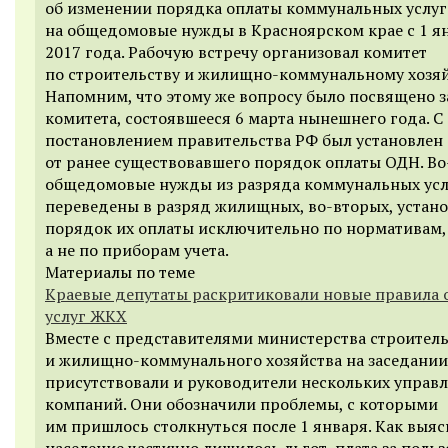
об изменении порядка оплаты коммунальных услуг
на общедомовые нужды в Красноярском крае с 1 я
2017 года. Рабочую встречу организовал комитет
по строительству и жилищно-коммунальному хозяй
Напомним, что этому же вопросу было посвящено 
комитета, состоявшееся 6 марта нынешнего года. С
постановлением правительства РФ был установлен
от ранее существовавшего порядок оплаты ОДН. Во
общедомовые нужды из разряда коммунальных усл
переведены в разряд жилищных, во-вторых, устан
порядок их оплаты исключительно по нормативам,
а не по приборам учета.
Материалы по теме
Краевые депутаты раскритиковали новые правила 
услуг ЖКХ
Вместе с представителями министерства строитель
и жилищно-коммунального хозяйства на заседании
присутствовали и руководители нескольких упра
компаний. Они обозначили проблемы, с которыми
им пришлось столкнуться после 1 января. Как выяс
население частично лишилось льгот, плата за поль