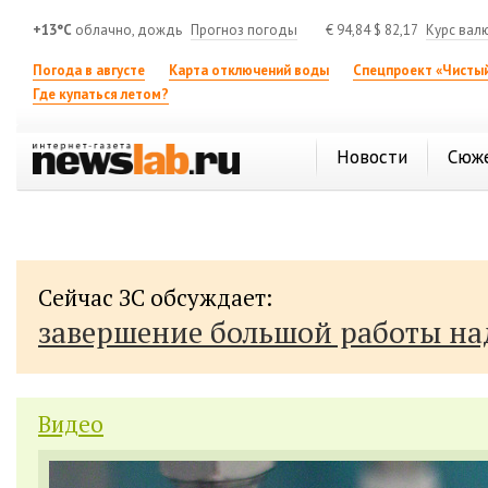
+13°C
облачно, дождь
Прогноз погоды
€
94,84
$
82,17
Курс вал
Погода в августе
Карта отключений воды
Спецпроект «Чистый
Где купаться летом?
Новости
Сюж
Сейчас ЗС обсуждает:
завершение большой работы н
Видео