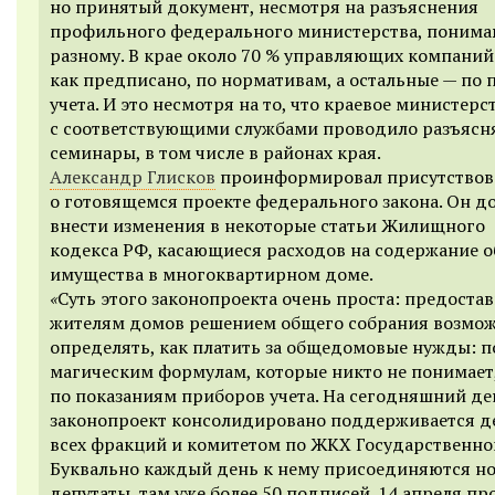
но принятый документ, несмотря на разъяснения
профильного федерального министерства, понима
разному. В крае около 70 % управляющих компаний
как предписано, по нормативам, а остальные — по
учета. И это несмотря на то, что краевое министерс
с соответствующими службами проводило разъяс
семинары, в том числе в районах края.
Александр Глисков
проинформировал присутство
о готовящемся проекте федерального закона. Он д
внести изменения в некоторые статьи Жилищного
кодекса РФ, касающиеся расходов на содержание 
имущества в многоквартирном доме.
«
Суть этого законопроекта очень проста: предоста
жителям домов решением общего собрания возмо
определять, как платить за общедомовые нужды: п
магическим формулам, которые никто не понимает
по показаниям приборов учета. На сегодняшний де
законопроект консолидировано поддерживается д
всех фракций и комитетом по ЖКХ Государственно
Буквально каждый день к нему присоединяются н
депутаты, там уже более 50 подписей. 14 апреля п