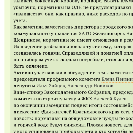
заливать хоккейную коробку во дворе, сажать клу
убыточно, нормативы на ОДН не предусматривают 
«излишеств», они, как правило, ниже расходов по 
учета.
Как заметила заместитель директора городского 
коммунального управления ЗАТО Железногорск На
Щедринова, нормативы не имеют отношения к реал
Их введение разбалансировало ту систему, которая
создавалась годами. Справедливей и понятней опл
по приборам учета: сколько потребили, столько и 
быть оплачено.
Активно участвовали в обсуждении темы заместите
председателя профильного комитета
Елена Пензин
депутаты
Илья Зайцев
,
Александр Новиков
.
Вице-спикер Законодательного Собрания, председ
комитета по строительству и ЖКХ
Алексей Кулеш
по окончании заседания подвел итоги состоявшейс
дискуссии:
«
Для жителей Красноярского края есть
новость: нормативы на общедомовые нужды по хо
и горячей воде будут снижены. Плохая новость для 
у кого установлены приборы учета и кто хотел бы э