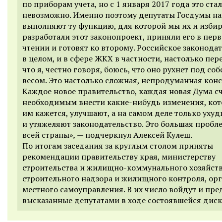
по приборам учета, но с 1 января 2017 года это ста
невозможно. Именно поэтому депутаты Госдумы на
выполняют ту функцию, для которой мы их и избир
разработали этот законопроект, приняли его в пер
чтении и готовят ко второму. Российское законода
в целом, и в сфере ЖКХ в частности, настолько пер
что я, честно говоря, боюсь, что оно рухнет под с
весом. Это настолько сложная, непродуманная кон
Каждое новое правительство, каждая новая Дума с
необходимым внести какие-нибудь изменения, кот
им кажется, улучшают, а на самом деле только уху
и утяжеляют законодательство. Это большая пробл
всей страны»
, —
подчеркнул Алексей Кулеш.
По итогам заседания за круглым столом приняты
рекомендации правительству края, министерству
строительства и жилищно-коммунального хозяйств
строительного надзора и жилищного контроля, ор
местного самоуправления. В их число войдут и пр
высказанные депутатами в ходе состоявшейся диск