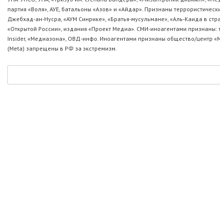
партия «Воля», АУЕ, батальоны «Азов» и «Айдар». Признаны террористическ
Джебхад-ан-Нусра, «АУМ Синрике», «Братья-мусульмане», «Аль-Каида в стр
«Открытой России», издания «Проект Медиа». СМИ-иноагентами признаны: т
Insider, «Медиазона», ОВД-инфо. Иноагентами признаны общество/центр «
(Metа) запрещены в РФ за экстремизм.