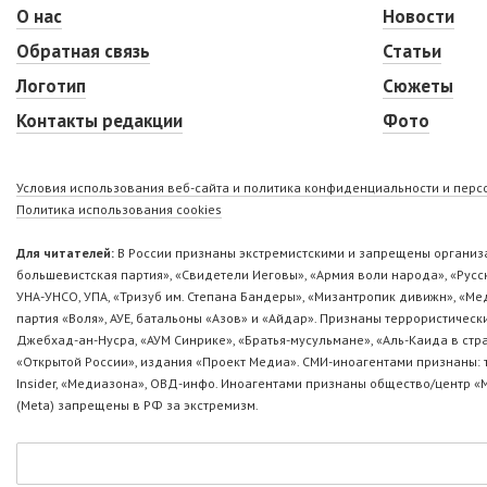
О нас
Новости
Обратная связь
Статьи
Логотип
Сюжеты
Контакты редакции
Фото
Условия использования веб-сайта и политика конфиденциальности и пер
Политика использования cookies
Для читателей:
В России признаны экстремистскими и запрещены организа
большевистская партия», «Свидетели Иеговы», «Армия воли народа», «Ру
УНА-УНСО, УПА, «Тризуб им. Степана Бандеры», «Мизантропик дивижн», «М
партия «Воля», АУЕ, батальоны «Азов» и «Айдар». Признаны террористическ
Джебхад-ан-Нусра, «АУМ Синрике», «Братья-мусульмане», «Аль-Каида в стр
«Открытой России», издания «Проект Медиа». СМИ-иноагентами признаны: т
Insider, «Медиазона», ОВД-инфо. Иноагентами признаны общество/центр «
(Metа) запрещены в РФ за экстремизм.