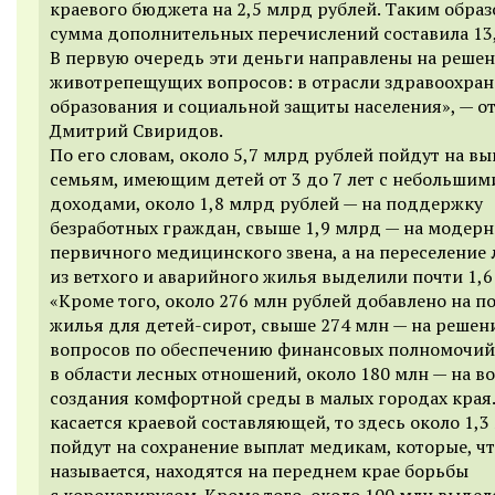
краевого бюджета на 2,5 млрд рублей. Таким образ
сумма дополнительных перечислений составила 13
В первую очередь эти деньги направлены на реше
животрепещущих вопросов: в отрасли здравоохран
образования и социальной защиты населения», — о
Дмитрий Свиридов.
По его словам, около 5,7 млрд рублей пойдут на в
семьям, имеющим детей от 3 до 7 лет с небольшим
доходами, около 1,8 млрд рублей — на поддержку
безработных граждан, свыше 1,9 млрд — на модер
первичного медицинского звена, а на переселение
из ветхого и аварийного жилья выделили почти 1,6
«Кроме того, около 276 млн рублей добавлено на п
жилья для детей-сирот, свыше 274 млн — на решен
вопросов по обеспечению финансовых полномочий
в области лесных отношений, около 180 млн — на в
создания комфортной среды в малых городах края.
касается краевой составляющей, то здесь около 1,3
пойдут на сохранение выплат медикам, которые, ч
называется, находятся на переднем крае борьбы
с коронавирусом. Кроме того, около 100 млн выде