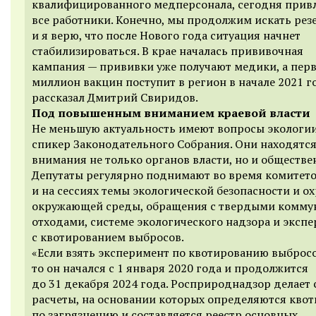
квалифицированного медперсонала, сегодня прив
все работники. Конечно, мы продолжим искать рез
и я верю, что после Нового года ситуация начнет
стабилизироваться. В крае началась прививочная
кампания — прививки уже получают медики, а пер
миллион вакцин поступит в регион в начале 2021 г
рассказал Дмитрий Свиридов.
Под повышенным вниманием краевой власти
Не меньшую актуальность имеют вопросы экологии
спикер Законодательного Собрания. Они находятся
внимания не только органов власти, но и обществе
Депутаты регулярно поднимают во время комитет
и на сессиях темы экологической безопасности и о
окружающей среды, обращения с твердыми комм
отходами, системе экологического надзора и эксп
с квотированием выбросов.
«Если взять эксперимент по квотированию выбросо
то он начался с 1 января 2020 года и продолжится
до 31 декабря 2024 года. Росприроднадзор делает
расчеты, на основании которых определяются кво
по загрязнению и составляется реестр основных