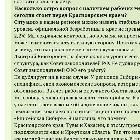
состоится ближе к лету.
Насколько остро вопрос с наличием рабочих м
сегодня стоит перед Красноярским краем?
Ситуацию в нашем регионе можно назвать стабиль
уровень официальной безработицы в крае не прев
2,2%. Мы сохраняем контроль, но времена непросты
может измениться в ту или иную сторону. Поэтому 
из виду это направление ни в коем случае нельзя.
Дмитрий Викторович, на федеральном уровне есть 
структура, как Совет законодателей РФ. Не дублиру
Совет законодателей СФО его работу?
Не дублирует ни в коем случае. У регионов Сибири 
специфика, свои экономические вопросы, которые 
объединяют. За счет работы окружного Совета зак
мы сообща успешно решаем часть этих проблем. Кр
у нас есть такие важные объединяющие планы, как
реализация комплексного инвестиционного проект
«Енисейская Сибирь». Я напомню, что помимо
Красноярского края, Тувы и Хакасии, к этому прое
подключается еще и Иркутская область. Так что на
взаимодействие мы будем только наращивать. В то