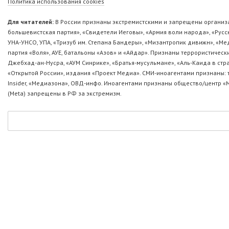
Политика использования cookies
Для читателей:
В России признаны экстремистскими и запрещены организа
большевистская партия», «Свидетели Иеговы», «Армия воли народа», «Ру
УНА-УНСО, УПА, «Тризуб им. Степана Бандеры», «Мизантропик дивижн», «М
партия «Воля», АУЕ, батальоны «Азов» и «Айдар». Признаны террористическ
Джебхад-ан-Нусра, «АУМ Синрике», «Братья-мусульмане», «Аль-Каида в стр
«Открытой России», издания «Проект Медиа». СМИ-иноагентами признаны: т
Insider, «Медиазона», ОВД-инфо. Иноагентами признаны общество/центр «
(Metа) запрещены в РФ за экстремизм.