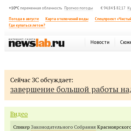
+10°C
переменная облачность
Прогноз погоды
€
94,84
$
82,17
К
Погода в августе
Карта отключений воды
Спецпроект «Чистый
Где купаться летом?
Новости
Сюж
Сейчас ЗС обсуждает:
завершение большой работы н
Видео
Спикер
Законодательного Собрания
Красноярского