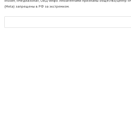
Insider, «Медиазона», ОВД-инфо. Иноагентами признаны общество/центр «
(Metа) запрещены в РФ за экстремизм.