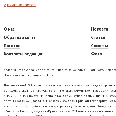
Архив новостей
О нас
Новости
Обратная связь
Статьи
Логотип
Сюжеты
Контакты редакции
Фото
Условия использования веб-сайта и политика конфиденциальности и пер
Политика использования cookies
Для читателей:
В России признаны экстремистскими и запрещены организа
большевистская партия», «Свидетели Иеговы», «Армия воли народа», «Ру
УНА-УНСО, УПА, «Тризуб им. Степана Бандеры», «Мизантропик дивижн», «М
партия «Воля», АУЕ, батальоны «Азов» и «Айдар». Признаны террористическ
Джебхад-ан-Нусра, «АУМ Синрике», «Братья-мусульмане», «Аль-Каида в стр
«Открытой России», издания «Проект Медиа». СМИ-иноагентами признаны: т