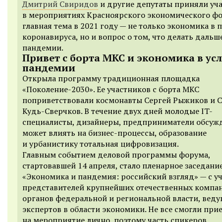
Дмитрий Свиридов
и другие депутаты приняли уч
в мероприятиях Красноярского экономического фо
главная тема в 2021 году — не только экономика в 
коронавируса, но и вопрос о том, что делать дальше
пандемии.
Привет с борта МКС и экономика в ус
пандемии
Открыла программу традиционная площадка
«Поколение-2030». Ее участников с борта МКС
поприветствовали космонавты Сергей Рыжиков и 
Кудь-Сверчков. В течение двух дней молодые IT-
специалисты, дизайнеры, предприниматели обсужд
может влиять на бизнес-процессы, образование
и урбанистику тотальная цифровизация.
Главным событием деловой программы форума,
стартовавшей 14 апреля, стало пленарное заседани
«Экономика и пандемия: российский взгляд» — с у
представителей крупнейших отечественных компа
органов федеральной и региональной власти, вед
экспертов в области экономики. Не все смогли при
на мероприятие лично, поэтому часть спикеров