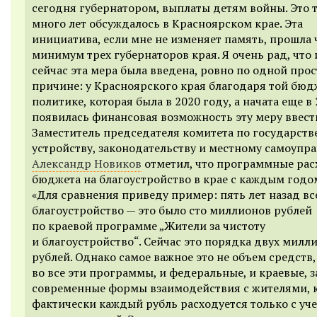
сегодня губернатором, выплаты детям войны. Это т
много лет обсуждалось в Красноярском крае. Эта
инициатива, если мне не изменяет память, прошла 
минимум трех губернаторов края. Я очень рад, что
сейчас эта мера была введена, ровно по одной про
причине: у Красноярского края благодаря той бю
политике, которая была в 2020 году, а начата еще в 
появилась финансовая возможность эту меру ввест
Заместитель председателя комитета по государст
устройству, законодательству и местному самоупр
Александр Новиков
отметил, что программные ра
бюджета на благоустройство в крае с каждым годом
«Для сравнения приведу пример: пять лет назад вс
благоустройство — это было сто миллионов рублей
по краевой программе „Жители за чистоту
и благоустройство“. Сейчас это порядка двух милл
рублей. Однако самое важное это не объем средств, 
во все эти программы, и федеральные, и краевые, 
современные формы взаимодействия с жителями, 
фактически каждый рубль расходуется только с уч