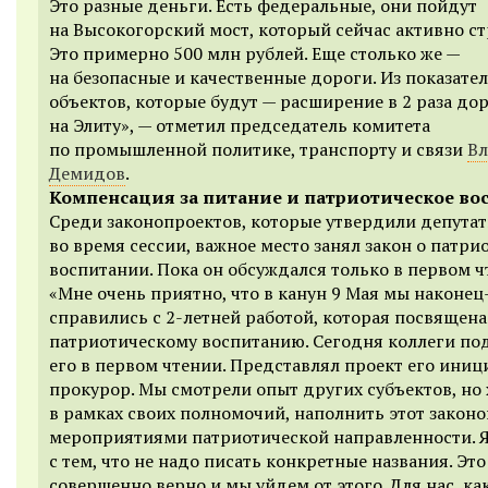
Это разные деньги. Есть федеральные, они пойдут
на Высокогорский мост, который сейчас активно ст
Это примерно 500 млн рублей. Еще столько же —
на безопасные и качественные дороги. Из показате
объектов, которые будут — расширение в 2 раза до
на Элиту», — отметил председатель комитета
по промышленной политике, транспорту и связи
В
Демидов
.
Компенсация за питание и патриотическое во
Среди законопроектов, которые утвердили депута
во время сессии, важное место занял закон о патр
воспитании. Пока он обсуждался только в первом ч
«Мне очень приятно, что в канун 9 Мая мы наконец
справились с 2-летней работой, которая посвящена
патриотическому воспитанию. Сегодня коллеги п
его в первом чтении. Представлял проект его иниц
прокурор. Мы смотрели опыт других субъектов, но 
в рамках своих полномочий, наполнить этот закон
мероприятиями патриотической направленности. Я
с тем, что не надо писать конкретные названия. Это
совершенно верно и мы уйдем от этого. Для нас, ка