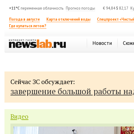
+11°C
переменная облачность
Прогноз погоды
€
94,84
$
82,17
К
Погода в августе
Карта отключений воды
Спецпроект «Чистый
Где купаться летом?
Новости
Сюж
Сейчас ЗС обсуждает:
завершение большой работы н
Видео