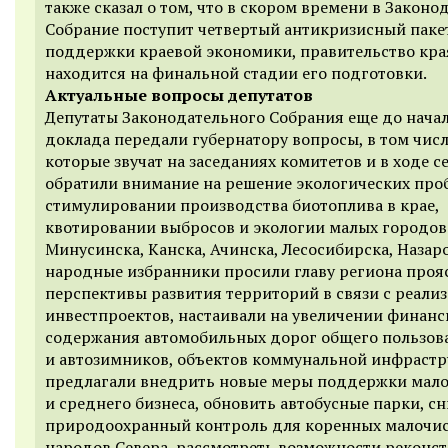
также сказал о том, что в скором времени в Законо
Собрание поступит четвертый антикризисный паке
поддержки краевой экономики, правительство кра
находится на финальной стадии его подготовки.
Актуальные вопросы депутатов
Депутаты Законодательного Собрания еще до нача
доклада передали губернатору вопросы, в том числе
которые звучат на заседаниях комитетов и в ходе с
обратили внимание на решение экологических про
стимулировании производства биотоплива в крае,
квотировании выбросов и экологии малых городов
Минусинска, Канска, Ачинска, Лесосибирска, Назар
народные избранники просили главу региона проя
перспективы развития территорий в связи с реали
инвестпроектов, настаивали на увеличении финан
содержания автомобильных дорог общего пользов
и автозимников, объектов коммунальной инфрастр
предлагали внедрить новые меры поддержки мал
и среднего бизнеса, обновить автобусные парки, с
природоохранный контроль для коренных малочи
народов Севера, рассмотреть возможности реконс