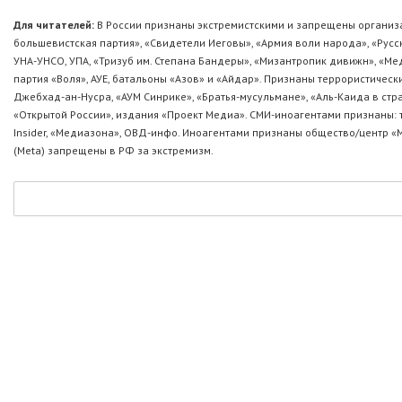
Для читателей:
В России признаны экстремистскими и запрещены организа
большевистская партия», «Свидетели Иеговы», «Армия воли народа», «Ру
УНА-УНСО, УПА, «Тризуб им. Степана Бандеры», «Мизантропик дивижн», «М
партия «Воля», АУЕ, батальоны «Азов» и «Айдар». Признаны террористическ
Джебхад-ан-Нусра, «АУМ Синрике», «Братья-мусульмане», «Аль-Каида в стр
«Открытой России», издания «Проект Медиа». СМИ-иноагентами признаны: т
Insider, «Медиазона», ОВД-инфо. Иноагентами признаны общество/центр «
(Metа) запрещены в РФ за экстремизм.