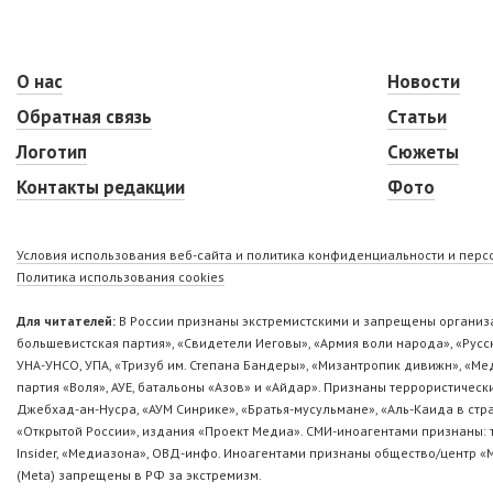
О нас
Новости
Обратная связь
Статьи
Логотип
Сюжеты
Контакты редакции
Фото
Условия использования веб-сайта и политика конфиденциальности и пер
Политика использования cookies
Для читателей:
В России признаны экстремистскими и запрещены организа
большевистская партия», «Свидетели Иеговы», «Армия воли народа», «Ру
УНА-УНСО, УПА, «Тризуб им. Степана Бандеры», «Мизантропик дивижн», «М
партия «Воля», АУЕ, батальоны «Азов» и «Айдар». Признаны террористическ
Джебхад-ан-Нусра, «АУМ Синрике», «Братья-мусульмане», «Аль-Каида в стр
«Открытой России», издания «Проект Медиа». СМИ-иноагентами признаны: т
Insider, «Медиазона», ОВД-инфо. Иноагентами признаны общество/центр «
(Metа) запрещены в РФ за экстремизм.