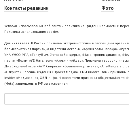
Контакты редакции
Фото
Условия использования веб-сайта и политика конфиденциальности и пер
Политика использования cookies
Для читателей:
В России признаны экстремистскими и запрещены организа
большевистская партия», «Свидетели Иеговы», «Армия воли народа», «Ру
УНА-УНСО, УПА, «Тризуб им. Степана Бандеры», «Мизантропик дивижн», «М
партия «Воля», АУЕ, батальоны «Азов» и «Айдар». Признаны террористическ
Джебхад-ан-Нусра, «АУМ Синрике», «Братья-мусульмане», «Аль-Каида в стр
«Открытой России», издания «Проект Медиа». СМИ-иноагентами признаны: т
Insider, «Медиазона», ОВД-инфо. Иноагентами признаны общество/центр «
(Metа) запрещены в РФ за экстремизм.