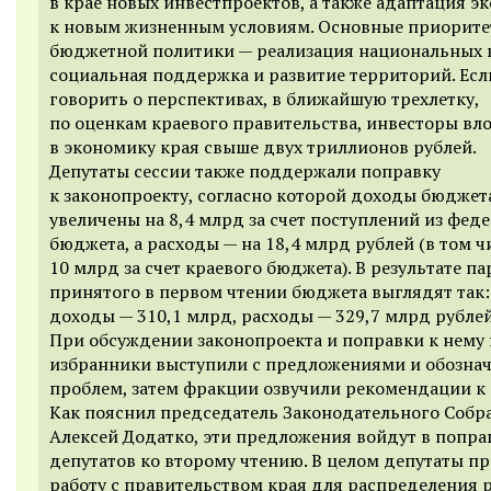
в крае новых инвестпроектов, а также адаптация э
к новым жизненным условиям. Основные приорит
бюджетной политики — реализация национальных 
социальная поддержка и развитие территорий. Есл
говорить о перспективах, в ближайшую трехлетку,
по оценкам краевого правительства, инвесторы вл
в экономику края свыше двух триллионов рублей.
Депутаты сессии также поддержали поправку
к законопроекту, согласно которой доходы бюджет
увеличены на 8,4 млрд за счет поступлений из фед
бюджета, а расходы — на 18,4 млрд рублей (в том ч
10 млрд за счет краевого бюджета). В результате п
принятого в первом чтении бюджета выглядят так:
доходы — 310,1 млрд, расходы — 329,7 млрд рублей
При обсуждении законопроекта и поправки к нему
избранники выступили с предложениями и обозна
проблем, затем фракции озвучили рекомендации к
Как пояснил председатель Законодательного Собр
Алексей Додатко, эти предложения войдут в попра
депутатов ко второму чтению. В целом депутаты п
работу с правительством края для распределения 