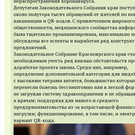
нераспространения коронавируса.
Депутатам Законодательного Собрания края посту
около полутора тысяч обращений от жителей по по
вакцинации и QR-кодов. С привлечением широкого
общественности, медицинского сообщества инфо
была тщательно проанализирована, максимально 
обсуждены все аспекты и выработан ряд конструк
предложений.
Законодательное Собрание Красноярского края счи
необходимым учесть ряд важных обстоятельств пр
доработке проекта закона. Среди них, например,
определение дополнительной категории для люде
с высокими титрами антител, большинство которы
перенесли болезнь бессимптомно или в легкой фор
не загружая систему здравоохранения и не обраща
к врачам; поддержка для малого и среднего
предпринимательства из-за возрастающей финанс
нагрузки; функционирование, в том числе, и элект
вариант QR-кода.