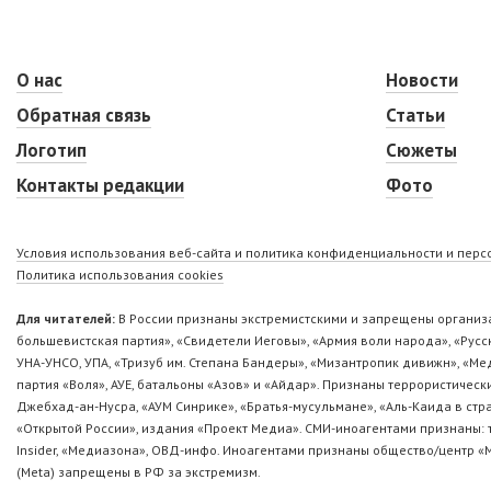
О нас
Новости
Обратная связь
Статьи
Логотип
Сюжеты
Контакты редакции
Фото
Условия использования веб-сайта и политика конфиденциальности и пер
Политика использования cookies
Для читателей:
В России признаны экстремистскими и запрещены организа
большевистская партия», «Свидетели Иеговы», «Армия воли народа», «Ру
УНА-УНСО, УПА, «Тризуб им. Степана Бандеры», «Мизантропик дивижн», «М
партия «Воля», АУЕ, батальоны «Азов» и «Айдар». Признаны террористическ
Джебхад-ан-Нусра, «АУМ Синрике», «Братья-мусульмане», «Аль-Каида в стр
«Открытой России», издания «Проект Медиа». СМИ-иноагентами признаны: т
Insider, «Медиазона», ОВД-инфо. Иноагентами признаны общество/центр «
(Metа) запрещены в РФ за экстремизм.