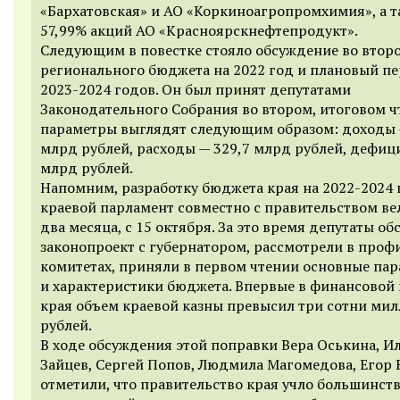
«Бархатовская» и АО «Коркиноагропромхимия», а т
57,99% акций АО «Красноярскнефтепродукт».
Следующим в повестке стояло обсуждение во втор
регионального бюджета на 2022 год и плановый п
2023-2024 годов. Он был принят депутатами
Законодательного Собрания во втором, итоговом ч
параметры выглядят следующим образом: доходы 
млрд рублей, расходы — 329,7 млрд рублей, дефици
млрд рублей.
Напомним, разработку бюджета края на 2022-2024
краевой парламент совместно с правительством ве
два месяца, с 15 октября. За это время депутаты о
законопроект с губернатором, рассмотрели в про
комитетах, приняли в первом чтении основные па
и характеристики бюджета. Впервые в финансовой
края объем краевой казны превысил три сотни ми
рублей.
В ходе обсуждения этой поправки Вера Оськина, И
Зайцев, Сергей Попов, Людмила Магомедова, Егор 
отметили, что правительство края учло большинст