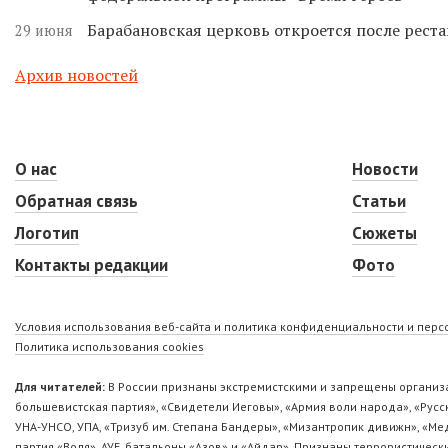
Барабановская церковь откроется после реста
29 июня
Архив новостей
О нас
Новости
Обратная связь
Статьи
Логотип
Сюжеты
Контакты редакции
Фото
Условия использования веб-сайта и политика конфиденциальности и пер
Политика использования cookies
Для читателей:
В России признаны экстремистскими и запрещены организа
большевистская партия», «Свидетели Иеговы», «Армия воли народа», «Ру
УНА-УНСО, УПА, «Тризуб им. Степана Бандеры», «Мизантропик дивижн», «М
партия «Воля», АУЕ, батальоны «Азов» и «Айдар». Признаны террористическ