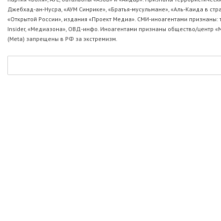
Джебхад-ан-Нусра, «АУМ Синрике», «Братья-мусульмане», «Аль-Каида в стр
«Открытой России», издания «Проект Медиа». СМИ-иноагентами признаны: т
Insider, «Медиазона», ОВД-инфо. Иноагентами признаны общество/центр «
(Metа) запрещены в РФ за экстремизм.