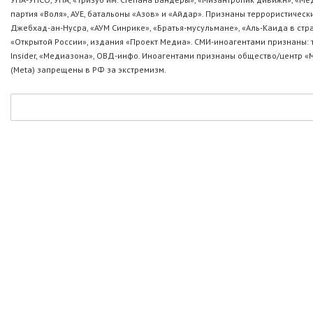
партия «Воля», АУЕ, батальоны «Азов» и «Айдар». Признаны террористическ
Джебхад-ан-Нусра, «АУМ Синрике», «Братья-мусульмане», «Аль-Каида в стр
«Открытой России», издания «Проект Медиа». СМИ-иноагентами признаны: т
Insider, «Медиазона», ОВД-инфо. Иноагентами признаны общество/центр «
(Metа) запрещены в РФ за экстремизм.