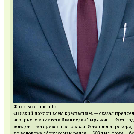
Фото: sobranie.info
«Низкий поклон всем крестьянам, — сказал предсе
аграрного комитета Владислав Зырянов. — Этот год
войдёт в историю нашего края. Установлен рекорд
по валовому сбору семян рапса — 509 тыс. тонн — б