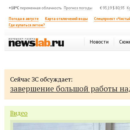
+18°C
переменная облачность
Прогноз погоды
€
93,19
$
80,93
К
Погода в августе
Карта отключений воды
Спецпроект «Чистый
Где купаться летом?
Новости
Сюж
Сейчас ЗС обсуждает:
завершение большой работы н
Видео