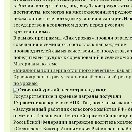
в России четвертый год подряд. Такие результаты
достигнуты, несмотря на многочисленные труднос
неблагоприятные погодные условия и санкции. На
государство в неоплатном долгу перед русским
крестьянином».
В рамках программы «Дня урожая» прошли отрасл
совещания и семинары, состоялось награждение
производителей самых качественных продуктов, а 
победителей трудовых соревнований в сельском хо
Материалы по теме
«Миллионы тонн зерна отличного качества»: как а
Красноярского края установили абсолютный реко
по урожаю
Отличный урожай, несмотря на дожди
Государственные и краевые награды получили
17 работников краевого АПК. Так, почетным звани
«Заслуженный работник сельского хозяйства РФ» 
отмечены 4 человека. Почетной грамотой президен
Российской Федерации награжден водитель хозяйс
«Солянское» Виктор Анисимов из Рыбинского райо