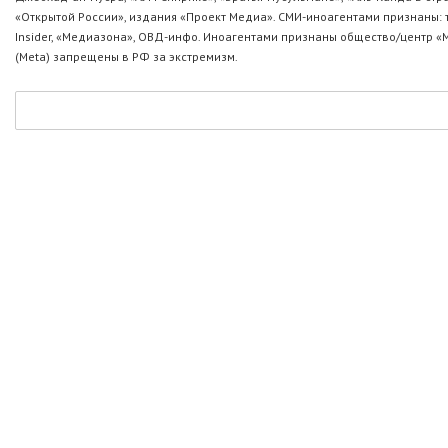
«Открытой России», издания «Проект Медиа». СМИ-иноагентами признаны: т
Insider, «Медиазона», ОВД-инфо. Иноагентами признаны общество/центр «
(Metа) запрещены в РФ за экстремизм.