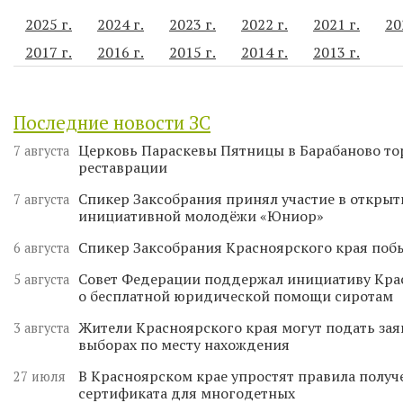
2025 г.
2024 г.
2023 г.
2022 г.
2021 г.
20
2017 г.
2016 г.
2015 г.
2014 г.
2013 г.
Последние новости ЗС
Церковь Параскевы Пятницы в Барабаново то
7 августа
реставрации
Спикер Заксобрания принял участие в откры
7 августа
инициативной молодёжи «Юниор»
Спикер Заксобрания Красноярского края поб
6 августа
Совет Федерации поддержал инициативу Кра
5 августа
о бесплатной юридической помощи сиротам
Жители Красноярского края могут подать зая
3 августа
выборах по месту нахождения
В Красноярском крае упростят правила получ
27 июля
сертификата для многодетных