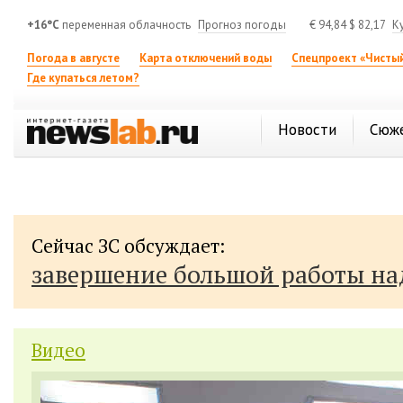
+16°C
переменная облачность
Прогноз погоды
€
94,84
$
82,17
К
Погода в августе
Карта отключений воды
Спецпроект «Чистый
Где купаться летом?
Новости
Сюж
Сейчас ЗС обсуждает:
завершение большой работы н
Видео