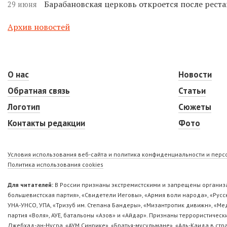
Барабановская церковь откроется после реста
29 июня
Архив новостей
О нас
Новости
Обратная связь
Статьи
Логотип
Сюжеты
Контакты редакции
Фото
Условия использования веб-сайта и политика конфиденциальности и пер
Политика использования cookies
Для читателей:
В России признаны экстремистскими и запрещены организа
большевистская партия», «Свидетели Иеговы», «Армия воли народа», «Ру
УНА-УНСО, УПА, «Тризуб им. Степана Бандеры», «Мизантропик дивижн», «М
партия «Воля», АУЕ, батальоны «Азов» и «Айдар». Признаны террористическ
Джебхад-ан-Нусра, «АУМ Синрике», «Братья-мусульмане», «Аль-Каида в стр