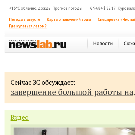
+13°C
облачно, дождь
Прогноз погоды
€
94,84
$
82,17
Курс вал
Погода в августе
Карта отключений воды
Спецпроект «Чистый
Где купаться летом?
Новости
Сюж
Сейчас ЗС обсуждает:
завершение большой работы н
Видео