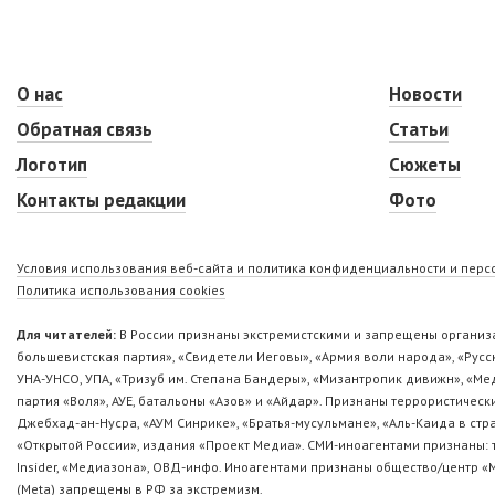
О нас
Новости
Обратная связь
Статьи
Логотип
Сюжеты
Контакты редакции
Фото
Условия использования веб-сайта и политика конфиденциальности и пер
Политика использования cookies
Для читателей:
В России признаны экстремистскими и запрещены организа
большевистская партия», «Свидетели Иеговы», «Армия воли народа», «Ру
УНА-УНСО, УПА, «Тризуб им. Степана Бандеры», «Мизантропик дивижн», «М
партия «Воля», АУЕ, батальоны «Азов» и «Айдар». Признаны террористическ
Джебхад-ан-Нусра, «АУМ Синрике», «Братья-мусульмане», «Аль-Каида в стр
«Открытой России», издания «Проект Медиа». СМИ-иноагентами признаны: т
Insider, «Медиазона», ОВД-инфо. Иноагентами признаны общество/центр «
(Metа) запрещены в РФ за экстремизм.