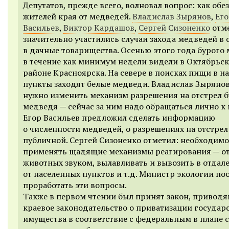
Депутатов, прежде всего, волновал вопрос: как обе
жителей края от медведей.
Владислав Зырянов
,
Его
Васильев
,
Виктор Кардашов
,
Сергей Сизоненко
отме
значительно участились случаи захода медведей в с
в дачные товарищества. Осенью этого года бурого
в течение как минимум недели видели в Октябрьс
районе Красноярска. На севере в поисках пищи в н
пункты заходят белые медведи. Владислав Зырянов
нужно изменить механизм разрешения на отстрел 
медведя — сейчас за ним надо обращаться лично к
Егор Васильев предложил сделать информацию
о численности медведей, о разрешениях на отстрел
публичной. Сергей Сизоненко отметил: необходимо
применять щадящие механизмы реагирования — о
животных звуком, вылавливать и вывозить в отдал
от населенных пунктов и т.д. Министр экологии по
проработать эти вопросы.
Также в первом чтении был принят закон, привод
краевое законодательство о приватизации государ
имущества в соответствие с федеральным в плане 