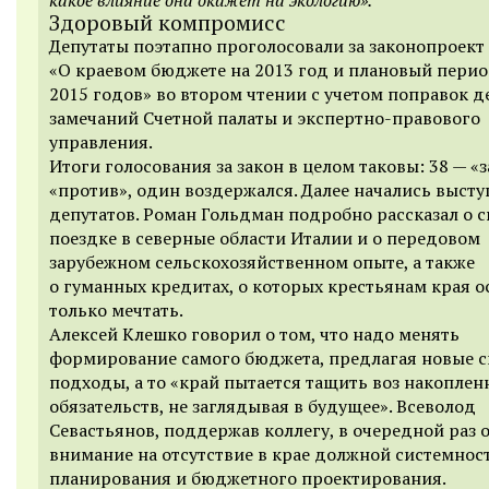
Здоровый компромисс
Депутаты поэтапно проголосовали за законопроект
«О краевом бюджете на 2013 год и плановый пери
2015 годов»
во втором чтении с учетом поправок д
замечаний Счетной палаты и экспертно-правового
управления.
Итоги голосования за закон в целом таковы: 38 — «за
«против», один воздержался. Далее начались выст
депутатов. Роман Гольдман подробно рассказал о с
поездке в северные области Италии и о передовом
зарубежном сельскохозяйственном опыте, а также
о гуманных кредитах, о которых крестьянам края о
только мечтать.
Алексей Клешко говорил о том, что надо менять
формирование самого бюджета, предлагая новые 
подходы, а то «край пытается тащить воз накоплен
обязательств, не заглядывая в будущее». Всеволод
Севастьянов, поддержав коллегу, в очередной раз 
внимание на отсутствие в крае должной системнос
планирования и бюджетного проектирования.