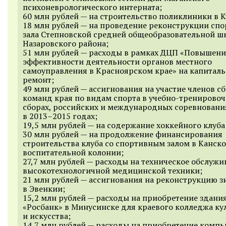
психоневрологического интерната;
60 млн рублей — на строительство поликлиники в К
18 млн рублей — на проведение реконструкции сп
зала Степновской средней общеобразовательной ш
Назаровского района;
51 млн рублей — расходы в рамках ДЦП «Повышени
эффективности деятельности органов местного
самоуправления в Красноярском крае» на капитал
ремонт;
49 млн рублей — ассигнования на участие членов с
команд края по видам спорта в учебно-тренирово
сборах, российских и международных соревновани
в
2013–2015 годах;
19,5 млн рублей — на содержание хоккейного клуба
30 млн рублей — на продолжение финансирования
строительства клуба со спортивным залом в Канск
воспитательной колонии;
27,7 млн рублей — расходы на техническое обслужи
высокотехнологичной медицинской техники;
21 млн рублей — ассигнования на реконструкцию 
в Эвенкии;
15,2 млн рублей — расходы на приобретение здани
«Росбанк» в Минусинске для краевого колледжа ку
и искусства;
14,7 млн рублей — расходы на приобретение комп