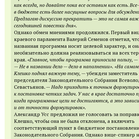
как всегда, но давайте пока все оставим как есть. Вс
в бюджете есть более насущные вопросы для обсуждени
Предлагаю дискуссию прекратить — это не самая ва
сегодняшней повестки дня«.
Однако обмен мнениями продолжился. Первый ви
краевого парламента Валерий Семенов отметил, чт
названная программа носит целевой характер, и он
необязательно должна реализовываться на всех те
края.
«Главное, чтобы программа приносила пользу
, —
—
Не в названии дело — дело в наполнении».
«На самом
Клешко поднял важную тему
, — убежден заместитель
председателя Законодательного Собрания Всеволо
Севастьянов. —
Надо приходить к точным формулиро
к постановке четких задач. У нас в крае достаточно 
когда программные цели не достигаются, а это завис
и от точности формулировок».
Александр Усс предложил не голосовать за поправ
Клешко, чтобы она не была отклонена, а включить
соответствующий пункт в бюджетное постановлен
Законодательного Собрания. Однако вице-спикер 