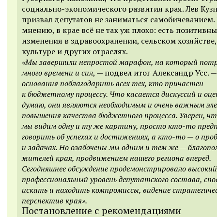
социально-экономического развития края. Лев Куз
призвал депутатов не заниматься самобичеванием. 
мнению, в крае всё не так уж плохо: есть позитивны
изменения в здравоохранении, сельском хозяйстве,
культуре и других отраслях.
«Мы завершили непростой марафон, на который потр
много времени и сил
, — подвел итог Александр Усс. 
основания поблагодарить всех тех, кто причастен
к бюджетному процессу. Что касается дискуссий и оце
думаю, они являются необходимым и очень важным э
повышения качества бюджетного процесса. Уверен, чт
мы видим одну и ту же картину, просто кто-то пре
говорить об успехах и достижениях, а кто-то — о про
и задачах. Но озабочены мы одним и тем же — благопо
жителей края, продвижением нашего региона вперед.
Сегодняшнее обсуждение продемонстрировало высокий
профессиональный уровень депутатского состава, спо
искать и находить компромиссы, видение стратегиче
перспектив края».
Постановление с рекомендациями