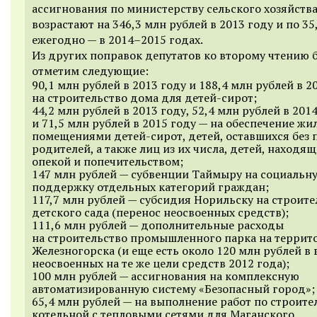
ассигнования по министерству сельского хозяйства
возрастают на 346,3 млн рублей в 2013 году и по 35
ежегодно — в
2014–2015 годах.
Из других поправок депутатов ко второму чтению
отметим следующие:
90,1 млн рублей в 2013 году и 188,4 млн рублей в 2
на строительство дома для детей-сирот;
44,2 млн рублей в 2013 году, 52,4 млн рублей в 201
и 71,5 млн рублей в 2015 году — на обеспечение ж
помещениями детей-сирот, детей, оставшихся без 
родителей, а также лиц из их числа, детей, находя
опекой и попечительством;
147 млн рублей — субвенции Таймыру на социальн
поддержку отдельных категорий граждан;
117,7 млн рублей — субсидия Норильску на строите
детского сада (перенос неосвоенных средств);
111,6 млн рублей — дополнительные расходы
на строительство промышленного парка на террит
Железногорска (и еще есть около 120 млн рублей в
неосвоенных на те же цели средств 2012 года);
100 млн рублей — ассигнования на комплексную
автоматизированную систему «Безопасный город»;
65,4 млн рублей — на выполнение работ по строите
котельной с тепловыми сетями для Маганского