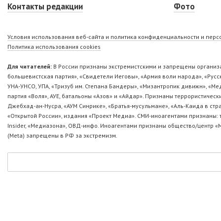
Контакты редакции
Фото
Условия использования веб-сайта и политика конфиденциальности и пер
Политика использования cookies
Для читателей:
В России признаны экстремистскими и запрещены организа
большевистская партия», «Свидетели Иеговы», «Армия воли народа», «Ру
УНА-УНСО, УПА, «Тризуб им. Степана Бандеры», «Мизантропик дивижн», «М
партия «Воля», АУЕ, батальоны «Азов» и «Айдар». Признаны террористическ
Джебхад-ан-Нусра, «АУМ Синрике», «Братья-мусульмане», «Аль-Каида в стр
«Открытой России», издания «Проект Медиа». СМИ-иноагентами признаны: т
Insider, «Медиазона», ОВД-инфо. Иноагентами признаны общество/центр «
(Metа) запрещены в РФ за экстремизм.