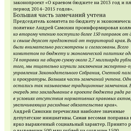
законопроект «О краевом бюджете на 2013 год и п
период
2014–2015 годов».
Большая часть замечаний учтена
Председатель комитета по бюджету и экономическ
политике Андрей Самохин проинформировал колл
ко второму чтению поступило более 150 поправок от
и свыше двухсот предложений от территорий края. Вс
были внимательно рассмотрены и согласованы. Всего
комитетом по бюджету и экономической политике од
74 поправки на общую сумму около 2,7 миллиарда рубл
того, мы тщательно изучили заключения экспертно-п
управления Законодательного Собрания, Счетной па
и прокуратуры. Большая часть замечаний учтена. Од
остались так называемые традиционные замечания. 
очередь это закладывание в проекте бюджета ряда ра
в условиях отсутствия нормативных правовых актов
увеличивающих расходные обязательства края».
Андрей Самохин перечислил наиболее значимые
депутатские инициативы. Самая весомая поправка 
ярко выраженный социальный характер. Принято 
о выделении 500 млн рублей на создание 1500