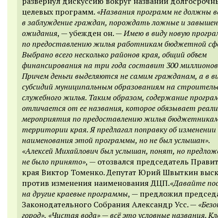
развернул дискуссию вокруг названий долгосрочн
целевых программ.
«Названия программ не должны 
в заблуждение граждан, порождать ложные и завыше
ожидания
, — убежден он. —
Имею в виду новую прогр
по предоставлению жилья работникам бюджетной сф
Выбрано всего несколько районов края, общий объем
финансирования на три года составит 300 миллионов 
Причем деньги выделяются не самим гражданам, а в в
субсидий муниципальным образованиям на строитель
служебного жилья. Таким образом, содержание прогр
отличается от ее названия, которое обязывает реал
мероприятия по предоставлению жилья бюджетникам
территории края. Я предлагал поправку об изменении
наименования этой программы, но не был услышан».
«Алексей Михайлович был услышан, понят, но предложе
не было принято»
, — отозвался председатель Прави
края Виктор Томенко. Депутат Юрий Швыткин выск
против изменения наименования ДЦП.
«Давайте по
на другие краевые программы
, — предложил председ
Законодательного Собрания Александр Усс. —
«Без
город», «Чистая вода» — всё это условные названия. Кл