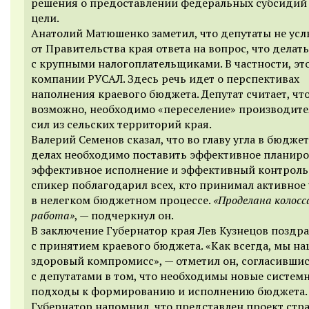
решения о предоставлении федеральных субсидий 
цели.
Анатолий Матюшенко заметил, что депутаты не ус
от Правительства края ответа на вопрос, что делать
с крупными налогоплательщиками. В частности, это
компании РУСАЛ. Здесь речь идет о перспективах
наполнения краевого бюджета. Депутат считает, что
возможно, необходимо «переселение» производит
сил из сельских территорий края.
Валерий Семенов сказал, что во главу угла в бюдже
делах необходимо поставить эффективное планиро
эффективное исполнение и эффективный контроль.
спикер поблагодарил всех, кто принимал активное 
в нелегком бюджетном процессе.
«Проделана колосс
работа»
, — подчеркнул он.
В заключение Губернатор края Лев Кузнецов поздра
с принятием краевого бюджета. «Как всегда, мы н
здоровый компромисс», — отметил он, согласивши
с депутатами в том, что необходимы новые систем
подходы к формированию и исполнению бюджета.
Губернатор напомнил, что представлен проект стр