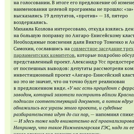
на голосовании. В итоге его предложение об измен
наименования целевой программы не прошло: «за»
высказались 19 депутатов, «против» — 18, пятеро
воздержались.
Михаила Козлова интересовало, откуда взялись ден
на большую поправку по Ангаро-Енисейскому класт
Необходимые пояснения дали Виктор Томенко и А
Самохин, сославшись на
совместное заседание трех
парламентских комитетов
, которые подробно обсу
представленный проект. Александр Усс предостере
от поспешных выводов: депутаты рассмотрели ко
инвестиционный проект «Ангаро-Енисейский класт
но это не значит, что он точно будет реализован
в предложенном виде.
«У нас есть прецедент с фер
заводом, который захотели построить вблизи Красно
подписан соответствующий документ, а потом вдруг
обнажились все угрозы этого проекта, и судебные
разбирательства идут до сих пор
, — напомнил спике
—
И здесь тоже надо внимательно всё проанализирова
Например, что такое Нижнеангарская ГЭС, надо ли е
какое влияние она окажет на экологию».