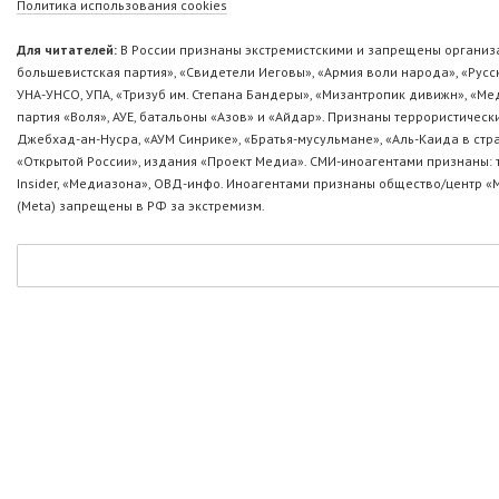
Политика использования cookies
Для читателей:
В России признаны экстремистскими и запрещены организа
большевистская партия», «Свидетели Иеговы», «Армия воли народа», «Ру
УНА-УНСО, УПА, «Тризуб им. Степана Бандеры», «Мизантропик дивижн», «М
партия «Воля», АУЕ, батальоны «Азов» и «Айдар». Признаны террористическ
Джебхад-ан-Нусра, «АУМ Синрике», «Братья-мусульмане», «Аль-Каида в стр
«Открытой России», издания «Проект Медиа». СМИ-иноагентами признаны: т
Insider, «Медиазона», ОВД-инфо. Иноагентами признаны общество/центр «
(Metа) запрещены в РФ за экстремизм.