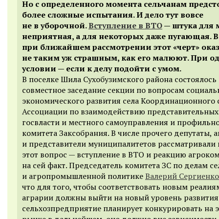
Но с определенного момента сельчанам предст
более сложные испытания. И дело тут вовсе
не в уборочной.
Вступление в ВТО
— штука для 
неприятная, а для некоторых даже пугающая. 
при ближайшем рассмотрении этот «черт» ока
не таким уж страшным, как его малюют. При о
условии — если к делу подойти с умом.
В поселке Шила Сухобузимского района состоялось
совместное заседание секции по вопросам социаль
экономического развития села Координационного 
Ассоциации по взаимодействию представительных
госвласти и местного самоуправления и профильн
комитета Заксобрания. В числе прочего депутаты, 
и представители муниципалитетов рассматривали 
этот вопрос — вступление в ВТО и реакцию агроко
на сей факт. Председатель комитета ЗС по делам се
и агропромышленной политике
Валерий Сергиенко
что для того, чтобы соответствовать новым реалия
аграрии должны выйти на новый уровень развития
сельхозпредприятие планирует конкурировать на 
рынке в дальнейшем, оно должно вне зависимости