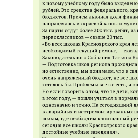
к новому учебному году было выделено
рублей. Это средства федерального, кр
бюджетов. Причем львиная доля фина
направлялась из краевой казны и муни
За парты сядут более 300 тыс. ребят, из
первоклассников — свыше 20 тыс.
«Во всех школах Красноярского края л
необходимый текущий ремонт, — сказал
Законодательного Собрания
Татьяна В
— Подготовка школ региона проходила
но естественно, мы понимаем, что в связ
очень напряженный бюджет, не все шко
хотелось бы. Проблемы все же есть, и он
Но если говорить о том, что те дети, к
в этом году, — пошли учиться в нормал
однозначно и точно. На сегодняшний де
в аварийных и неотремонтированных шк
школы, где необходим капитальный рем
сегодня все школы Красноярского края
достойные учебные заведения».