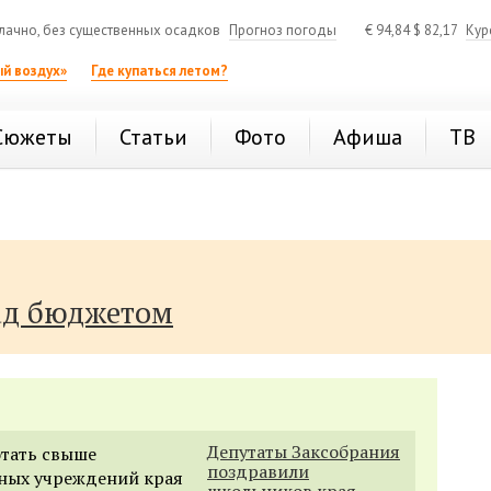
ачно, без существенных осадков
Прогноз погоды
€
94,84
$
82,17
Кур
й воздух»
Где купаться летом?
Сюжеты
Статьи
Фото
Афиша
ТВ
ад бюджетом
Депутаты Заксобрания
отать свыше
поздравили
ьных учреждений края
школьников края