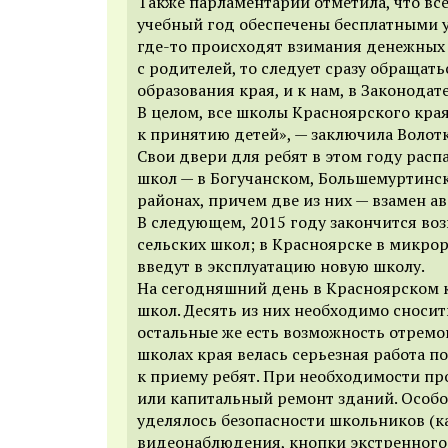
Также парламентарий отметила, что вс
учебный год обеспечены бесплатными у
где-то происходят взимания денежных 
с родителей, то следует сразу обращать
образования края, и к нам, в Законодат
В целом, все школы Красноярского края
к принятию детей», — заключила Волот
Свои двери для ребят в этом году расп
школ — в Богучанском, Большемуртинс
районах, причем две из них — взамен а
В следующем, 2015 году закончится воз
сельских школ; в Красноярске в микро
введут в эксплуатацию новую школу.
На сегодняшний день в Красноярском 
школ. Десять из них необходимо сносит
остальные же есть возможность отремон
школах края велась серьезная работа п
к приему ребят. При необходимости п
или капитальный ремонт зданий. Особ
уделялось безопасности школьников (
видеонаблюдения, кнопки экстренного 