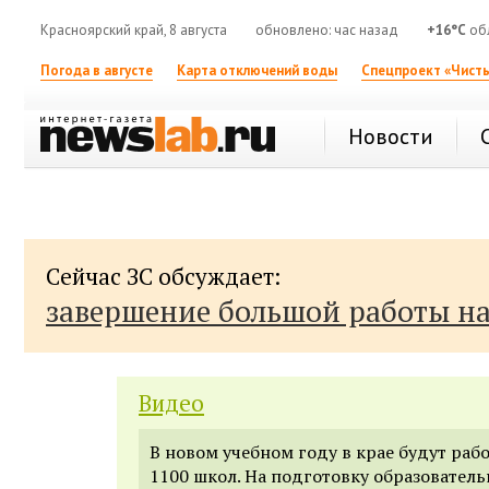
Красноярский край, 8 августа
обновлено: час назад
+16°C
обл
Погода в августе
Карта отключений воды
Спецпроект «Чисты
Новости
Сейчас ЗС обсуждает:
завершение большой работы н
Видео
В новом учебном году в крае будут раб
1100 школ. На подготовку образовател