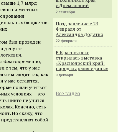
 свыше 1,7 млрд
с Днем знаний
аевого и местных
2 сентября
нсирования
ципальных бюджетов.
Поздравление с 23
 них
Февраля от
Александра Додатко
етом был проведен
22 февраля
а депутат
В Красноярске
олоткевич
.
открылась выставка
 заблаговременно,
«Красноярский край:
и с тем, что у нас
народ и армия едины»
лы выглядят так, как
9 декабря
и у нас остаются.
оторые пошли учиться
Все видео
ьных условиях — это
нь никто не учится
олах. Конечно, есть
онт. Но скажу, что
 представляют собой