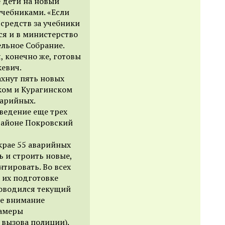
е дети на новый
чебниками. «Если
средств за учебники
ся и в министерство
ельное Собрание.
, конечно же, готовы
кевич.
ахнут пять новых
ком и Курагинском
варийных.
ведение еще трех
районе Покровский
крае 55 аварийных
ь и строить новые,
тировать. Во всех
о их подготовке
роводился текущий
ое внимание
камеры
вызова полиции).