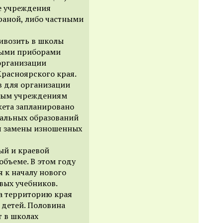
е учреждения
раной, либо частными
ривозить в школы
ными приборами
организации
расноярского края.
в для организации
ьным учреждениям
жета запланировано
пальных образований
ля замены изношенных
ый и краевой
бъеме. В этом году
 к началу нового
овых учебников.
на территорию края
5 детей. Половина
т в школах