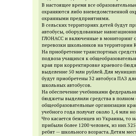
В настоящее время все образовательны
охраняются либо вневедомственной ох
охранными предприятиями.
В сельских территориях детей будут п
автобусы, оборудованные навигацион
ГЛОНАСС и включенные в мониторинг 
перевозки школьников на территории К
На приобретение транспортных средст
подвоза учащихся к общеобразовател
края при корректировке краевого бюд
выделение 50 млн рублей. Для муници
будут приобретены 32 автобуса ПАЗ д
школьных автобусов.
На обеспечение учебниками федеральн
бюджеты выделили средства в полном о
общеобразовательные организации края
учебного года получат около 1,4 млн н
Что касается беженцев из Украины, то 
прибыли более 1200 человек, из них 32
ребят — школьного возраста. Детям мес