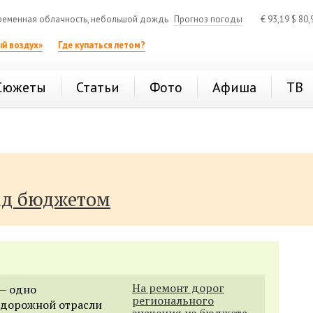
еменная облачность, небольшой дождь
Прогноз погоды
€
93,19
$
80,
й воздух»
Где купаться летом?
Сюжеты
Статьи
Фото
Афиша
ТВ
ад бюджетом
На ремонт дорог
 — одно
регионального
 дорожной отрасли
значения из бюджета