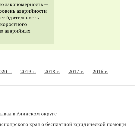
ую закономерность —
уровень аварийности
яет бдительность
скоростного
ию аварийных
020 г.
2019 г.
2018 г.
2017 г.
2016 г.
ывал в Ачинском округе
асноярского края о бесплатной юридической помощи