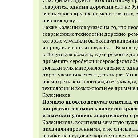
говорится, одними дорогами сыт не бу
очень много других, не менее важных, с
пояснил депутат.
Также Колесников указал на то, что не
современные технологии дорожно-ремо
которые улучшили бы эксплуатационны
и продлили срок их службы. — Вскоре 
в Иркутскую область, где в ремонте до
применять серобетон и сероасфальтобе
укладки этих материалов сложнее, одна
дорог увеличивается в десять раз. Мы к
посмотреть, как производится укладка
технологии и возможности ее применени
Колесников.
Помимо прочего депутат отметил, чт
напрямую связывать качество краев
и высокий уровень аварийности в р
Колесникова, водителям зачастую нужн
дисциплинированными, и не списывать
ошибки на неудовлетворительное сост