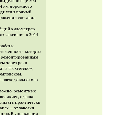
 выделено еще 200
84 км дорожного
водился ямочный
ражении составил
общий километраж
го значения в 2014
 работы
отяженность которых
 отремонтированным
ты через реки
ат в Тюхтетском,
рыповском.
израсходовал около
орожно-ремонтных
евеликие», однако
вливать практически
апах — от завозки
ацию. В управлении