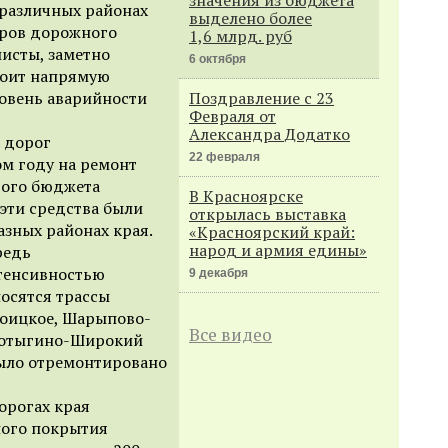
 различных районах
выделено более
тров дорожного
1,6 млрд. руб
листы, заметно
6 октября
стоит напрямую
ровень аварийности
Поздравление с 23
Февраля от
Александра Додатко
 дорог
22 февраля
ом году на ремонт
вого бюджета
В Красноярске
 эти средства были
открылась выставка
азных районах края.
«Красноярский край:
народ и армия едины»
редь
тенсивностью
9 декабря
осятся трассы
оицкое, Шарыпово-
Все видео
 Мотыгино-Широкий
было отремонтировано
орогах края
ного покрытия