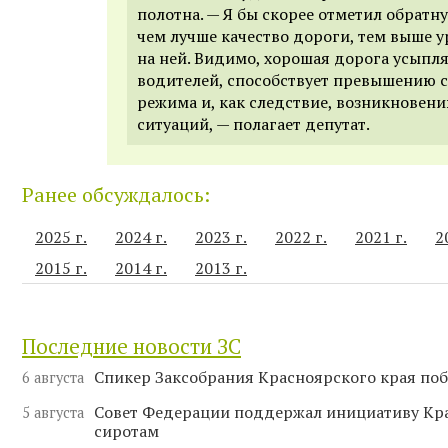
полотна. — Я бы скорее отметил обратн
чем лучше качество дороги, тем выше 
на ней. Видимо, хорошая дорога усыпл
водителей, способствует превышению 
режима и, как следствие, возникновен
ситуаций, — полагает депутат.
Ранее обсуждалось:
2025 г.
2024 г.
2023 г.
2022 г.
2021 г.
2
2015 г.
2014 г.
2013 г.
Последние новости ЗС
Спикер Заксобрания Красноярского края поб
6 августа
Совет Федерации поддержал инициативу Кр
5 августа
сиротам