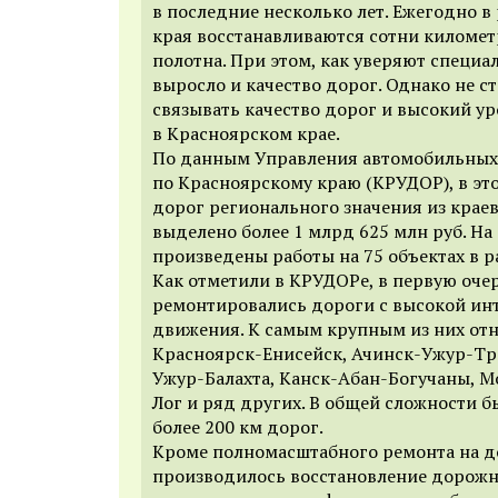
в последние несколько лет. Ежегодно в
края восстанавливаются сотни киломе
полотна. При этом, как уверяют специа
выросло и качество дорог. Однако не 
связывать качество дорог и высокий у
в Красноярском крае.
По данным Управления автомобильных
по Красноярскому краю (КРУДОР), в эт
дорог регионального значения из крае
выделено более 1 млрд 625 млн руб. На
произведены работы на 75 объектах в р
Как отметили в КРУДОРе, в первую оче
ремонтировались дороги с высокой ин
движения. К самым крупным из них отн
Красноярск-Енисейск, Ачинск-Ужур-Тр
Ужур-Балахта, Канск-Абан-Богучаны,
Лог и ряд других. В общей сложности 
более 200 км дорог.
Кроме полномасштабного ремонта на д
производилось восстановление дорож