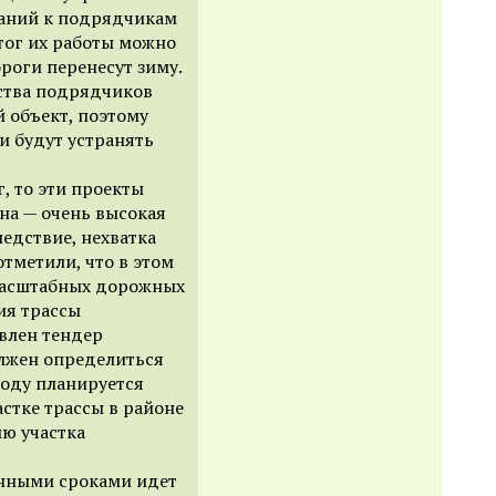
еканий к подрядчикам
тог их работы можно
ороги перенесут зиму.
ства подрядчиков
й объект, поэтому
и будут устранять
, то эти проекты
на — очень высокая
едствие, нехватка
тметили, что в этом
масштабных дорожных
ия трассы
влен тендер
олжен определиться
году планируется
стке трассы в районе
ию участка
ленными сроками идет