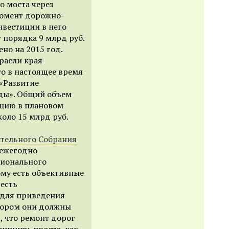
о моста через
момент дорожно-
нвестиции в него
 порядка 9 млрд руб.
но на 2015 год.
расли края
то в настоящее время
«Развитие
оды». Общий объем
ацию в плановом
коло 15 млрд руб.
тельного Собрания
 ежегодно
гионального
ому есть объективные
 есть
 для приведения
отором они должны
т, что ремонт дорог
инципу, просто, как