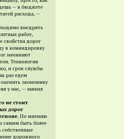
дешь — в бюджете
татей расхода, —
обходимо внедрять
нтных работ,
е свойства дорог
еду в командировку
рог начинают
тон. Технология
ко, и срок службы
ак раз едем
, оценить экономику
я у нас, — заявил
о не стоит
ых дорог
егионе.
По мнению
о самим быть более
 собственные
ояние дорожного