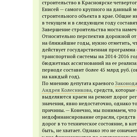
строительство в Красноярске четвертог
Енисей — самого крупного на данный 
строительного объекта в крае. Общие и
в текущем и в следующем году составят
Завершение строительства моста намече
Относительно перспектив дорожной от
на ближайшие годы, нужно отметить, ч
действует государственная программа 
транспортной системы на 2014-2016 г
бюджетных ассигнований на ее реализ
периоде составит более 45 млрд руб. (о
на каждый год).
По мнению депутата краевого
Законода
Андрея Колесникова
, средств, которые
выделяются краем на ремонт дорог ре
значения, явно недостаточно, однако т
причины. — Конечно, мы понимаем, что
недофинансирование отрасли, средств
дорог в то техническое состояние, в к
быть, не хватает. Однако это не означае
у нас финансируется по остаточному пр