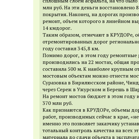
сплошным слоем асфальта, на что было
млн руб. На эти деньги восстановлено 
покрытия. Наконец, на дорогах произ
ремонт, объем которого в линейном вы
14 кмдорог.
Таким образом, отмечают в КРУДОРе, 
отремонтированных дорог регионально
году составил 345,8 км.
Помимо дорог, в этом году ремонтные
производились на 22 мостах, общая пр
составила 500 м. К наиболее крупным
мостовым объектам можно отнести мос
Суразовка в Бирилюсском районе, Чинд
через Сереж в Ужурском и Берешь в Ша
На ремонт мостов бюджет в этом году 
370 млн руб.
Как признаются в КРУДОРе, объемы д
работ, производимых сейчас в крае, «н
именно это позволяет заказчику устана
тотальный контроль качества на всех эт
материала до сдачи объекта в эксплуат