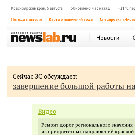
Красноярский край, 6 августа
обновлено: час назад
+21°C
пер
Погода в августе
Карта отключений воды
Спецпроект «Чисты
Новости
Сейчас ЗС обсуждает:
завершение большой работы н
Видео
Ремонт дорог регионального значения
из приоритетных направлений краевой