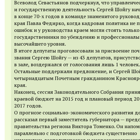
Всеволод Севастьянов подчеркнул, что управленче
и государственную деятельность Сергей Шойгу нач
в конце 70-х годов в команде знаменитого руково
края Павла Федирко, когда кадровая политика не 
ошибок и у руководства краем могли стоять только
государственники по убеждению и профессионалы
высочайшего уровня.
В итоге депутаты проголосовали за присвоение по
звания Сергею Шойгу — из 43 депутатов, присутст
в зале, воздержался от голосования лишь 1 человек.
Остальные поддержали предложение, и Сергей Шой
четырнадцатым Почетным гражданином Краснояр
края.
Наконец, сессия Законодательного Собрания прин
краевой бюджет на 2015 год и плановый период 2
2017 годов.
О прогнозе социально-экономического развития д
рассказал первый заместитель губернатора — пред
правительства региона Виктора Томенко. Он напом
параллельно с подготовкой бюджета существенно
изменились геополитическая и макроэкономическ