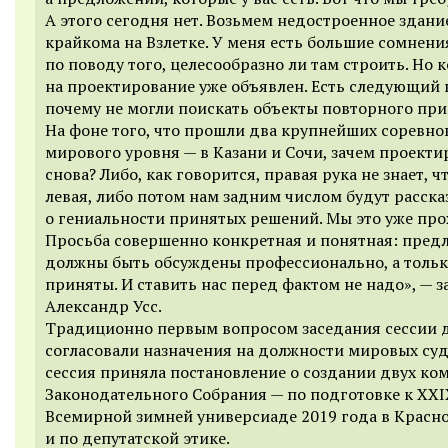
А этого сегодня нет. Возьмем недостроенное здани
крайкома на Взлетке. У меня есть большие сомнени
по поводу того, целесообразно ли там строить. Но 
на проектирование уже объявлен. Есть следующий 
почему не могли поискать объекты повторного пр
На фоне того, что прошли два крупнейших соревно
мирового уровня — в Казани и Сочи, зачем проекти
снова? Либо, как говорится, правая рука не знает, ч
левая, либо потом нам задним числом будут расска
о гениальности принятых решений. Мы это уже про
Просьба совершенно конкретная и понятная: пред
должны быть обсуждены профессионально, а тольк
приняты. И ставить нас перед фактом не надо», — з
Александр Усс.
Традиционно первым вопросом заседания сессии 
согласовали назначения на должности мировых суд
сессия приняла постановление о создании двух ко
Законодательного Собрания — по подготовке к XXI
Всемирной зимней универсиаде 2019 года в Красн
и по депутатской этике.