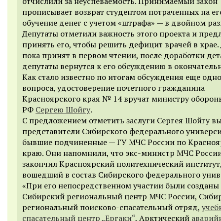
отчислили за неуспеваемость. Принимаемый закон
прописывает возврат студентом потраченных на ег
обучение денег с учетом «штрафа» — в двойном раз
Депутаты отметили важность этого проекта и пре
принять его, чтобы решить дефицит врачей в крае.
пока принят в первом чтении, после доработки дет
депутаты вернутся к его обсуждению в окончатель
Как стало известно по итогам обсуждения еще одн
вопроса, удостоверение почетного гражданина
Красноярского края № 14 вручат министру оборон
РФ
Сергею Шойгу
.
С предложением отметить заслуги Сергея Шойгу в
представители Сибирского федерального университ
бывшие подчиненные — ГУ МЧС России по Красно
краю. Они напомнили, что экс-министр МЧС Росси
закончил Красноярский политехнический институт
вошедший в состав Сибирского федерального унив
«При его непосредственном участии были созданы
Сибирский региональный центр МЧС России, Сиби
региональный поисково-спасательный отряд,
учеб
спасательный центр „Ергаки“
, Арктический
аварий