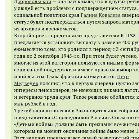
Добровольской
— она рассказала, что в других реги
у людей есть проблемы с подтверждением статуса
социальной политики края
Галина Ковалева
заверил
статус будет подтверждаться путем запроса матер
из архивов и военкоматов.
Второй проект представили представители КПРФ. 
предлагается установить выплату в размере 400 ру
ежемесячно всем, кто родился в период с 3 сентяб
года по 2 сентября 1945-го. При этом будет учтено,
многие из этой категории пользуются иными фор
социальной поддержки и имеют право на выбор то
иной льготы. Глава фракции коммунистов
Петр
Медведев
пояснил, что в первую очередь нужно з
интересы пенсионеров, не имеющих никаких льгот,
и ветеранов труда края. Такое решение обойдется 
млн рублей в год.
Третий вариант внесли в Законодательное собрани
представители «Справедливой России». Согласно е
«Детьми войны» должны быть признаны все жители
которым на момент окончания войны было менее 18
Этот вариант предполагает самый развернутый сп