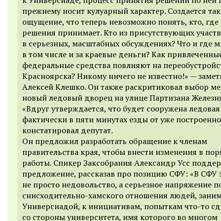
прежнему носит кулуарный характер. Создается так
ощущение, что теперь невозможно понять, кто, где 
решения принимает. Кто из присутствующих участ
в серьезных, масштабных обсуждениях? Что и где м
в том числе и за краевые деньги? Как привлеченны
федеральные средства повлияют на переобустройс
Красноярска? Никому ничего не известно!» — замет
Алексей Клешко. Он также раскритиковал выбор ме
новый ледовый дворец на улице Партизана Железн
«Вдруг утверждается, что будет сооружена ледовая
фактически в пяти минутах езды от уже построенно
констатировал депутат.
Он предложил разработать обращение к членам
правительства края, чтобы внести изменения в по
работы. Спикер Заксобрания Александр Усс поддер
предложение, рассказав про позицию СФУ: «В СФУ 
не просто недовольство, а серьезное напряжение п
снисходительно-хамского отношения людей, зан
Универсиадой, к инициативам, попыткам что-то сд
со стороны университета, имя которого во многом