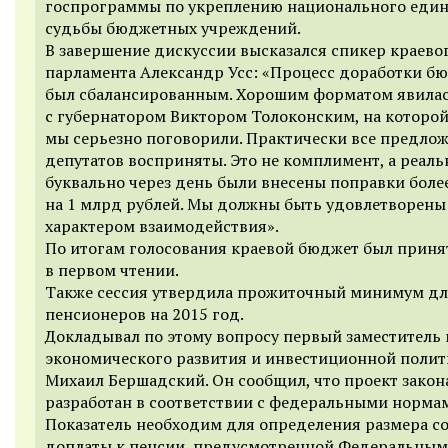
госпрограммы по укреплению национального един
судьбы бюджетных учреждений.
В завершение дискуссии высказался спикер краево
парламента Александр Усс: «Процесс доработки б
был сбалансированным. Хорошим форматом явилас
с губернатором Виктором Толоконским, на которо
мы серьезно поговорили. Практически все предло
депутатов восприняты. Это не комплимент, а реаль
буквально через день были внесены поправки боле
на 1 млрд рублей. Мы должны быть удовлетворены
характером взаимодействия».
По итогам голосования краевой бюджет был приня
в первом чтении.
Также сессия утвердила прожиточный минимум д
пенсионеров на 2015 год.
Докладывал по этому вопросу первый заместитель
экономического развития и инвестиционной поли
Михаил Бершадский. Он сообщил, что проект закон
разработан в соответствии с федеральными норма
Показатель необходим для определения размера с
доплаты к пенсии, предусмотренной Федеральным