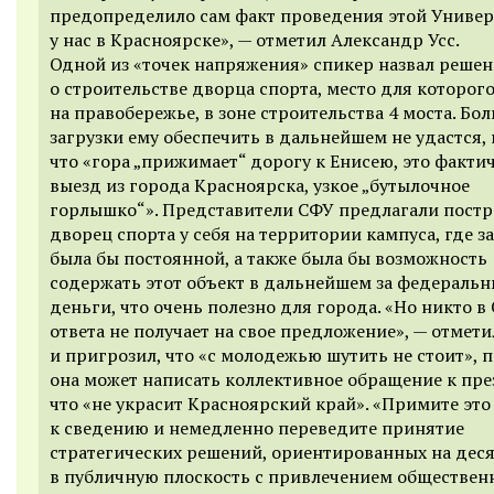
предопределило сам факт проведения этой Униве
у нас в Красноярске», — отметил Александр Усс.
Одной из «точек напряжения» спикер назвал решен
о строительстве дворца спорта, место для которог
на правобережье, в зоне строительства 4 моста. Бо
загрузки ему обеспечить в дальнейшем не удастся,
что «гора „прижимает“ дорогу к Енисею, это факти
выезд из города Красноярска, узкое „бутылочное
горлышко“». Представители СФУ предлагали постр
дворец спорта у себя на территории кампуса, где з
была бы постоянной, а также была бы возможность
содержать этот объект в дальнейшем за федеральн
деньги, что очень полезно для города. «Но никто в
ответа не получает на свое предложение», — отмет
и пригрозил, что «с молодежью шутить не стоит», 
она может написать коллективное обращение к пре
что «не украсит Красноярский край». «Примите это
к сведению и немедленно переведите принятие
стратегических решений, ориентированных на деся
в публичную плоскость с привлечением общественн