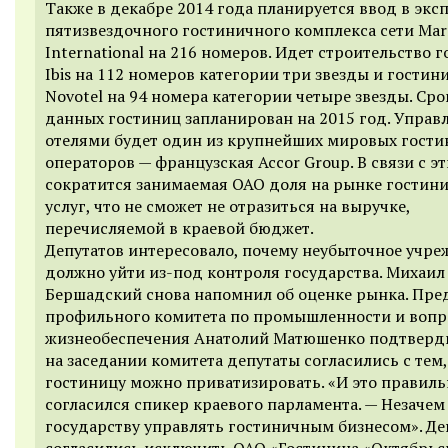
Также в декабре 2014 года планируется ввод в экс
пятизвездочного гостиничного комплекса сети Marr
International на 216 номеров. Идет строительство 
Ibis на 112 номеров категории три звезды и гостин
Novotel на 94 номера категории четыре звезды. Сро
данных гостиниц запланирован на 2015 год. Управ
отелями будет один из крупнейших мировых гост
операторов — французская Accor Group. В связи с э
сократится занимаемая ОАО доля на рынке гостин
услуг, что не сможет не отразиться на выручке,
перечисляемой в краевой бюджет.
Депутатов интересовало, почему неубыточное учр
должно уйти из-под контроля государства. Михаил
Бершадский снова напомнил об оценке рынка. Пре
профильного комитета по промышленности и воп
жизнеобеспечения Анатолий Матюшенко подтверди
на заседании комитета депутаты согласились с тем,
гостиницу можно приватизировать. «И это правиль
согласился спикер краевого парламента. — Незачем
государству управлять гостиничным бизнесом». Де
согласились исключить ОАО «Гостиница «Октябрьс