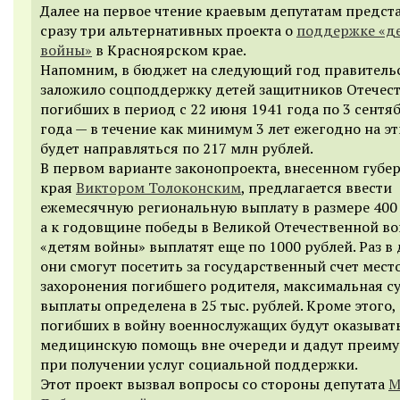
Далее на первое чтение краевым депутатам предст
сразу три альтернативных проекта о
поддержке «д
войны»
в Красноярском крае.
Напомним, в бюджет на следующий год правительс
заложило соцподдержку детей защитников Отечест
погибших в период с 22 июня 1941 года по 3 сентя
года — в течение как минимум 3 лет ежегодно на эт
будет направляться по 217 млн рублей.
В первом варианте законопроекта, внесенном губе
края
Виктором Толоконским
, предлагается ввести
ежемесячную региональную выплату в размере 400 
а к годовщине победы в Великой Отечественной в
«детям войны» выплатят еще по 1000 рублей. Раз в 
они смогут посетить за государственный счет мест
захоронения погибшего родителя, максимальная с
выплаты определена в 25 тыс. рублей. Кроме этого,
погибших в войну военнослужащих будут оказыват
медицинскую помощь вне очереди и дадут преим
при получении услуг социальной поддержки.
Этот проект вызвал вопросы со стороны депутата
М