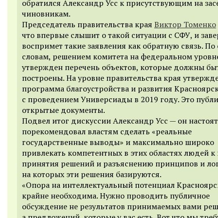
обратился Александр Усс к присутствующим на за
чиновникам.
Председатель правительства края
Виктор Томенко
что впервые слышит о такой ситуации с СФУ, и заве
воспримет такие заявления как обратную связь. По 
словам, решением комитета на федеральном уровн
утвержден перечень объектов, которые должны бы
построены. На уровне правительства края утвержд
программа благоустройства и развития Красноярск
с проведением Универсиады в 2019 году. Это публ
открытые документы.
Подвел итог дискуссии Александр Усс — он настоя
порекомендовал властям сделать «реальные
государственные выводы» и максимально широко
привлекать компетентных в этих областях людей к
принятия решений и разъяснению принципов и ло
на которых эти решения базируются.
«Опора на интеллектуальный потенциал Красноярс
крайне необходима. Нужно проводить публичное
обсуждение не результатов принимаемых вами реш
а предложений, которые у вас есть. Вот что мы треб