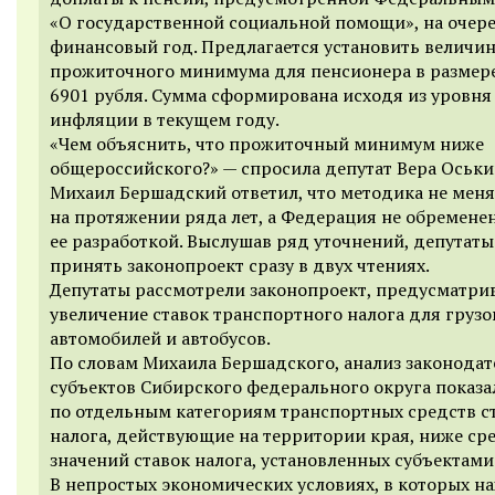
«О государственной социальной помощи», на очер
финансовый год. Предлагается установить величи
прожиточного минимума для пенсионера в размер
6901 рубля. Сумма сформирована исходя из уровня
инфляции в текущем году.
«Чем объяснить, что прожиточный минимум ниже
общероссийского?» — спросила депутат Вера Оськи
Михаил Бершадский ответил, что методика не меня
на протяжении ряда лет, а Федерация не обремене
ее разработкой. Выслушав ряд уточнений, депутат
принять законопроект сразу в двух чтениях.
Депутаты рассмотрели законопроект, предусматр
увеличение ставок транспортного налога для груз
автомобилей и автобусов.
По словам Михаила Бершадского, анализ законодат
субъектов Сибирского федерального округа показал
по отдельным категориям транспортных средств с
налога, действующие на территории края, ниже ср
значений ставок налога, установленных субъектами
В непростых экономических условиях, в которых н