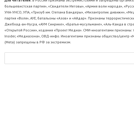
Для читателей:
В России признаны экстремистскими и запрещены организа
большевистская партия», «Свидетели Иеговы», «Армия воли народа», «Ру
УНА-УНСО, УПА, «Тризуб им. Степана Бандеры», «Мизантропик дивижн», «М
партия «Воля», АУЕ, батальоны «Азов» и «Айдар». Признаны террористическ
Джебхад-ан-Нусра, «АУМ Синрике», «Братья-мусульмане», «Аль-Каида в стр
«Открытой России», издания «Проект Медиа». СМИ-иноагентами признаны: т
Insider, «Медиазона», ОВД-инфо. Иноагентами признаны общество/центр «
(Metа) запрещены в РФ за экстремизм.