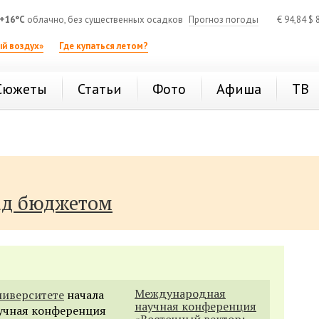
+16°C
облачно, без существенных осадков
Прогноз погоды
€
94,84
$
8
й воздух»
Где купаться летом?
Сюжеты
Статьи
Фото
Афиша
ТВ
ад бюджетом
Международная
иверситете
начала
научная конференция
учная конференция
«Восточный вектор: