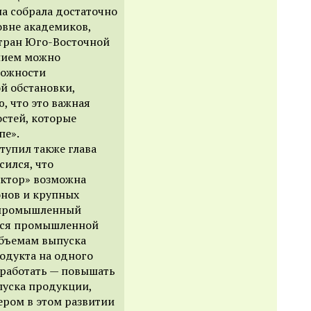
на собрала достаточно
овне академиков,
стран Юго-Восточной
ением можно
сложности
й обстановки,
, что это важная
стей, которые
пе».
тупил также глава
асился, что
ектор» возможна
онов и крупных
 промышленный
тся промышленной
объемам выпуска
одукта на одного
 работать — повышать
пуска продукции,
ером в этом развитии