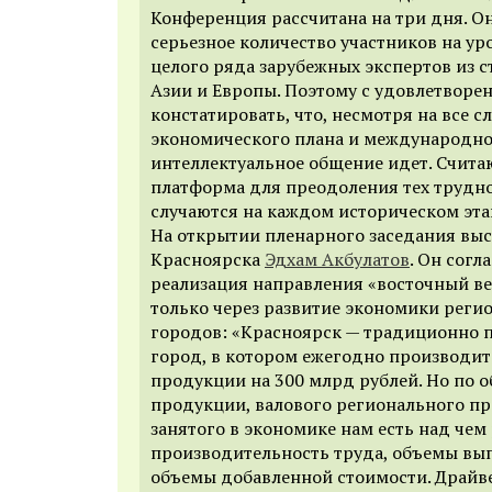
Конференция рассчитана на три дня. О
серьезное количество участников на ур
целого ряда зарубежных экспертов из 
Азии и Европы. Поэтому с удовлетвор
констатировать, что, несмотря на все 
экономического плана и международно
интеллектуальное общение идет. Считаю
платформа для преодоления тех трудно
случаются на каждом историческом эта
На открытии пленарного заседания выс
Красноярска
Эдхам Акбулатов
. Он согл
реализация направления «восточный в
только через развитие экономики реги
городов: «Красноярск — традиционно
город, в котором ежегодно производи
продукции на 300 млрд рублей. Но по 
продукции, валового регионального пр
занятого в экономике нам есть над чем
производительность труда, объемы вы
объемы добавленной стоимости. Драйв