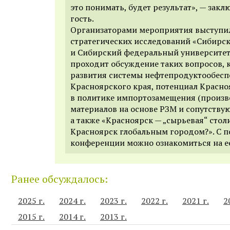
это понимать, будет результат», — зак
гость.
Организаторами мероприятия выступи
стратегических исследований «Сибирск
и Сибирский федеральный университет.
проходит обсуждение таких вопросов, к
развития системы нефтепродуктообесп
Красноярского края, потенциал Красно
в политике импортозамещения (произв
материалов на основе РЗМ и сопутству
а также «Красноярск — „сырьевая“ стол
Красноярск глобальным городом?». С 
конференции можно ознакомиться на 
Ранее обсуждалось:
2025 г.
2024 г.
2023 г.
2022 г.
2021 г.
2
2015 г.
2014 г.
2013 г.