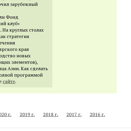
лючил зарубежный
ли Фонд
ий клуб»
 На круглых столах
ак стратегия
ечения
ярского края
одство новых
ющих элементов),
ица Азии. Как сделать
полной программой
ее
сайте
.
020 г.
2019 г.
2018 г.
2017 г.
2016 г.