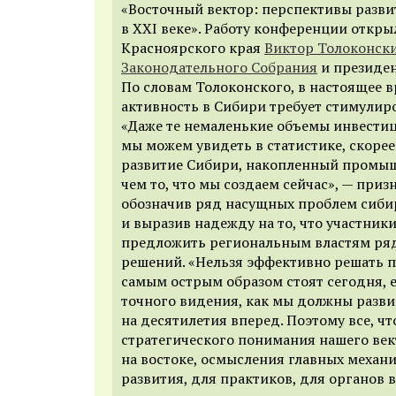
«Восточный вектор: перспективы разв
в ХХI веке». Работу конференции откры
Красноярского края
Виктор Толоконск
Законодательного Собрания
и президе
По словам Толоконского, в настоящее 
активность в Сибири требует стимулиро
«Даже те немаленькие объемы инвестиц
мы можем увидеть в статистике, скоре
развитие Сибири, накопленный промы
чем то, что мы создаем сейчас», — приз
обозначив ряд насущных проблем сиби
и выразив надежду на то, что участник
предложить региональным властям ря
решений. «Нельзя эффективно решать 
самым острым образом стоят сегодня, е
точного видения, как мы должны разви
на десятилетия вперед. Поэтому все, чт
стратегического понимания нашего век
на востоке, осмысления главных механ
развития, для практиков, для органов 