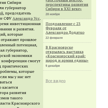
ития Сибири
перспективы развития
ли губернатор
Сибири в ХХI веке»
ий
, председатель
28 ноября
нт СФУ
Александр Усс
.
время инвестиционная
Поздравление с 23
Февраля от
вания и развития.
Александра Додатко
ий, которые
22 февраля
е отражают прошлое
шленный потенциал,
В Красноярске
нал губернатор,
открылась выставка
рской экономики
«Красноярский край:
народ и армия едины»
и конференции смогут
д практических
9 декабря
проблемы, которые
сли мы у нас нет
Все видео
ваться
о касается
тора развития
измов такого
власти Красноярского