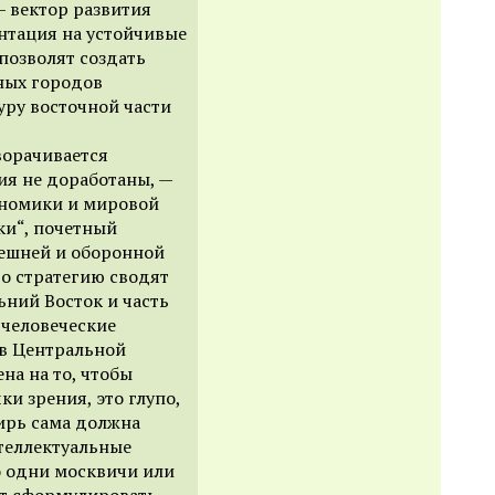
— вектор развития
нтация на устойчивые
позволят создать
ных городов
ру восточной части
ворачивается
фия не доработаны, —
ономики и мировой
и“, почетный
нешней и оборонной
то стратегию сводят
ьний Восток и часть
 человеческие
 в Центральной
на на то, чтобы
ки зрения, это глупо,
ирь сама должна
теллектуальные
о одни москвичи или
ут сформулировать