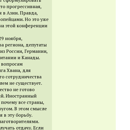
что прогрессивная,
я в Азии. Правда,
ропейцами. Но это уже
на этой конференции
29 ноября,
а региона, депутаты
 из России, Германии,
итании и Канады.
 вопросам
га Хвана, для
го сотрудничества
лем не существует.
ество не готово
ий. Иностранный
 почему все страны,
ругом. В этом смысле
в эту борьбу.
лаготворителями.
лучать отдачу. Если