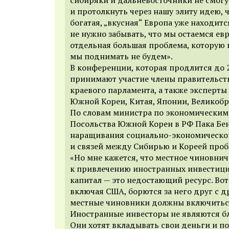
и протолкнуть через нашу элиту идею, 
богатая, „вкусная“ Европа уже находитс
не нужно забывать, что мы остаемся ев
отдельная большая проблема, которую 
мы поднимать не будем».
В конференции, которая продлится до 
принимают участие члены правительств
краевого парламента, а также эксперты
Южной Кореи, Китая, Японии, Великобр
По словам министра по экономическим
Посольства Южной Кореи в РФ Пака Бен
наращивания социально-экономическо
и связей между Сибирью и Кореей проб
«Но мне кажется, что местное чиновнич
к привлечению иностранных инвестиц
капитал — это недостающий ресурс. Вот
включая США, борются за него друг с д
местные чиновники должны включиться 
Иностранные инвесторы не являются б
Они хотят вкладывать свои деньги и по