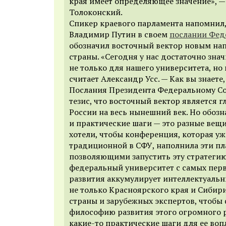
края имеет определяющее значение», —
Толоконский.
Спикер краевого парламента напомнил, 
Владимир Путин в своем
послании Фед
обозначил восточный вектор новым на
страны. «Сегодня у нас достаточно зна
не только для нашего университета, но 
считает Александр Усс. — Как вы знаете,
Послания Президента Федеральному С
тезис, что восточный вектор является
России на весь нынешний век. Но обозн
и практические шаги — это разные вещи
хотели, чтобы конференция, которая уж
традиционной в СФУ, наполнила эти п
позволяющими запустить эту стратеги
федеральный университет с самых перв
развития аккумулирует интеллектуаль
не только Красноярского края и Сибири
страны и зарубежных экспертов, чтобы
философию развития этого огромного р
какие-то практические шаги для ее воп