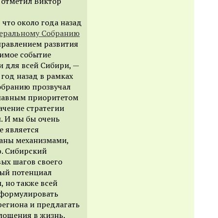
 отметил Виктор
что около года назад
еральному Собранию
правлением развития
чимое событие
и для всей Сибири, —
 год назад в рамках
обранию прозвучал
 главным приоритетом
ачение стратегии
. И мы бы очень
е является
ланы механизмами,
ю. Сибирский
ых шагов своего
ный потенциал
, но также всей
 формулировать
егиона и предлагать
лощения в жизнь.