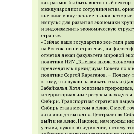
как раз мог бы быть восточный вектор 
международного сотрудничества, орие
внешние и внутренние рынки, которые 
импульс для развития экономики круп
и видоизменить экономическую структу
страны».
«Сейчас наше государство все-таки раз
на Восток, но ни стратегия, ни филосо
отметил декан факультета мировой эк
политики НИУ „Высшая школа экономик
председатель президиума Совета по в
политике Сергей Караганов. — Почему-
к тому, что нужно развивать только Дал
Забайкалья. Хотя основные природные,
и территориальные ресурсы находятся
Сибири. Транспортная стратегия нацеле
Сибирь стала мостом в Азию. С моей точ
хотя иногда выгодно. Центральная Сиб
выйти на Азию. Наконец, нам нужны ин
усилия, нужно объединение, потому чт
сибиряки и дальневосточники не смог