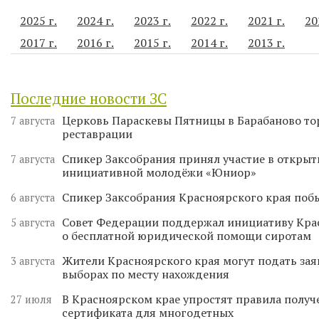
2025 г.
2024 г.
2023 г.
2022 г.
2021 г.
20
2017 г.
2016 г.
2015 г.
2014 г.
2013 г.
Последние новости ЗС
Церковь Параскевы Пятницы в Барабаново то
7 августа
реставрации
Спикер Заксобрания принял участие в откры
7 августа
инициативной молодёжи «Юниор»
Спикер Заксобрания Красноярского края поб
6 августа
Совет Федерации поддержал инициативу Кра
5 августа
о бесплатной юридической помощи сиротам
Жители Красноярского края могут подать зая
3 августа
выборах по месту нахождения
В Красноярском крае упростят правила получ
27 июля
сертификата для многодетных