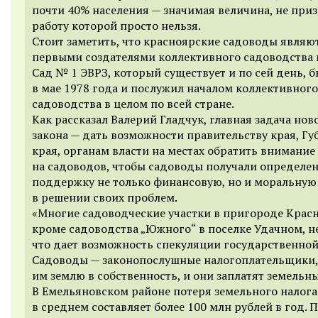
почти 40% населения — значимая величина, не при
работу которой просто нельзя.
Стоит заметить, что красноярские садоводы являю
первыми создателями коллективного садоводства в
Сад № 1 ЭВРЗ, который существует и по сей день, б
в мае 1978 года и послужил началом коллективного
садоводства в целом по всей стране.
Как рассказал Валерий Гладчук, главная задача нов
закона — дать возможности правительству края, Гу
края, органам власти на местах обратить внимание
на садоводов, чтобы садоводы получали определе
поддержку не только финансовую, но и моральную
в решении своих проблем.
«Многие садоводческие участки в пригороде Красн
кроме садоводства „Южного“ в поселке Удачном, н
что дает возможность спекуляции государственной
Садоводы — законопослушные налогоплательщики,
им землю в собственность, и они заплатят земельны
В Емельяновском районе потеря земельного налога
в среднем составляет более 100 млн рублей в год.