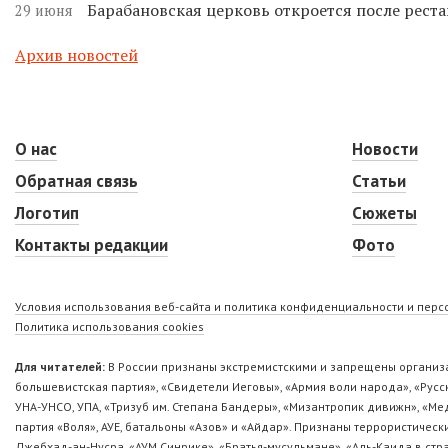
Барабановская церковь откроется после реста
29 июня
Архив новостей
О нас
Новости
Обратная связь
Статьи
Логотип
Сюжеты
Контакты редакции
Фото
Условия использования веб-сайта и политика конфиденциальности и пер
Политика использования cookies
Для читателей:
В России признаны экстремистскими и запрещены организа
большевистская партия», «Свидетели Иеговы», «Армия воли народа», «Ру
УНА-УНСО, УПА, «Тризуб им. Степана Бандеры», «Мизантропик дивижн», «М
партия «Воля», АУЕ, батальоны «Азов» и «Айдар». Признаны террористическ
Джебхад-ан-Нусра, «АУМ Синрике», «Братья-мусульмане», «Аль-Каида в стр