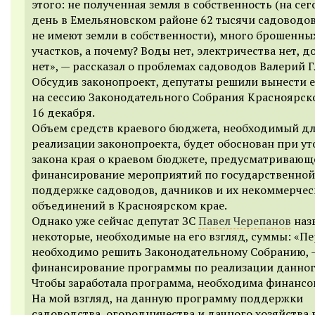
этого: не полученная земля в собственность (на с
день в Емельяновском районе 62 тысячи садоводо
не имеют земли в собственности), много брошенны
участков, а почему? Воды нет, электричества нет, д
нет», — рассказал о проблемах садоводов Валерий Г
Обсудив законопроект, депутаты решили вынести е
на сессию Законодательного Собрания Красноярск
16 декабря.
Объем средств краевого бюджета, необходимый д
реализации законопроекта, будет обоснован при у
закона края о краевом бюджете, предусматриваю
финансирование мероприятий по государственной
поддержке садоводов, дачников и их некоммерчес
объединений в Красноярском крае.
Однако уже сейчас депутат ЗС
Павел Черепанов
наз
некоторые, необходимые на его взгляд, суммы: «Пе
необходимо решить Законодательному Собранию, 
финансирование программы по реализации данного
Чтобы заработала программа, необходима финансов
На мой взгляд, на данную программу поддержки
садоводства, огородничества и дачного хозяйства 