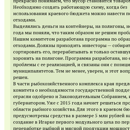
прекрасно понимаем, что мусор становится товаро
Необходимо создать работающую схему, когда без
использования краевого бюджета можно навести п
отходами.
Выделялись деньги на контейнеры, на полигоны, но
года мы поняли, что таким образом не решим проб
Нашим комитетом разработана программа по обра
отходами. Должны приходить инвесторы — собират
сортировать его, перерабатывать и только оставшу
хоронить на полигоне. Программа разработана, но 
проблемы с ее реализацией, и связаны они с позиц
муниципалитетов. Тем не менее, уверен, и этот воп
решен.
В части рыбохозяйственного комплекса края пред
комитета о необходимости государственной подд
отрасли одобрено и Законодательным Собранием, 
губернатором. Уже с 2015 года начнет решаться пр
области рыбного хозяйства. Для этого в краевом б
предусмотрены средства в размере 5 млн рублей н
создание в Игарке первого модульного цеха по пе
переработке рыбной и мясной продукции мощност