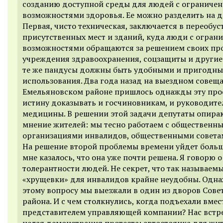
созданию доступной среды для людей с ограниче
возможностями здоровья. Ее можно разделить на дв
Первая, чисто техническая, заключается в переобус
присутственных мест и зданий, куда люди с огра
возможностями обращаются за решением своих про
учреждения здравоохранения, соцзащиты и другие
те же пандусы должны быть удобными и пригодн
использования. Два года назад на выездном совещ
Емельяновском районе пришлось однажды эту про
истину доказывать и госчиновникам, и руководите
медицины. В решении этой задачи депутаты опира
мнение жителей: мы тесно работаем с общественн
организациями инвалидов, общественными совета
На решение второй проблемы времени уйдет больш
мне казалось, что она уже почти решена. Я говорю о
толерантности людей. Не секрет, что так называем
«хрущевки» для инвалидов крайне неудобны. Одн
этому вопросу мы выезжали в один из дворов Сове
района. И с чем столкнулись, когда подъехали вмес
представителем управляющей компании? Нас встр
целая демонстрация протеста: автостоянка для жи