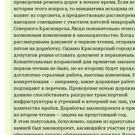
проведения ремонта дорог в ночное время. Если ве
истории этого вопроса, то инициатива исходила от
коллег из горсовета, а предшествовало рассмотре
выездное совещание с участием жителей микрорай
Северного Красноярска. Люди положительно отнес
возможным изменениям в законодательстве. Когда
рассматривали документ в первом чтении, отправи
потом на доработку. Однако Красноярский городск
депутатов решил оставить документ в первоначаль
Концептуальных возражений для принятия законоп
первом чтении не было, но ко второму будет проде
достаточно серьезная работа, внесены изменения. 
конкретизация — например, какие дорожные рабо
подпадают в перечень. Проведение ночью дорожн
должно способствовать разгрузке транспортной
инфраструктуры в утренний и вечерний час пик, у
количество пробок. Доработка законопроекта и при
во втором чтении — задача на предстоящий год.
В этом полугодии, безусловно, одним из краеуголь
камней был законопроект, касающийся участия гра
обеспечении охраны общественного порядка. Разр