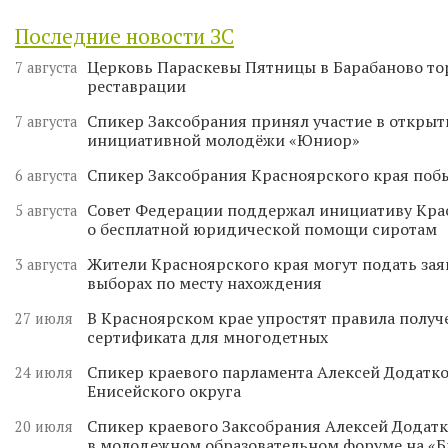
Последние новости ЗС
Церковь Параскевы Пятницы в Барабаново то
7 августа
реставрации
Спикер Заксобрания принял участие в откры
7 августа
инициативной молодёжи «Юниор»
Спикер Заксобрания Красноярского края поб
6 августа
Совет Федерации поддержал инициативу Кра
5 августа
о бесплатной юридической помощи сиротам
Жители Красноярского края могут подать зая
3 августа
выборах по месту нахождения
В Красноярском крае упростят правила получ
27 июля
сертификата для многодетных
Спикер краевого парламента Алексей Додатко
24 июля
Енисейского округа
Спикер краевого Заксобрания Алексей Додатк
20 июля
в молодежном образовательном форуме на «