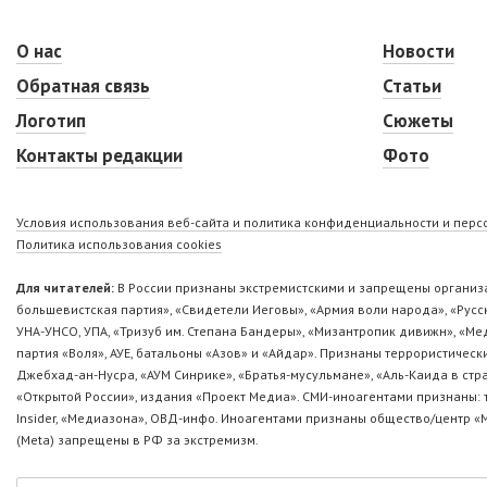
О нас
Новости
Обратная связь
Статьи
Логотип
Сюжеты
Контакты редакции
Фото
Условия использования веб-сайта и политика конфиденциальности и пер
Политика использования cookies
Для читателей:
В России признаны экстремистскими и запрещены организа
большевистская партия», «Свидетели Иеговы», «Армия воли народа», «Ру
УНА-УНСО, УПА, «Тризуб им. Степана Бандеры», «Мизантропик дивижн», «М
партия «Воля», АУЕ, батальоны «Азов» и «Айдар». Признаны террористическ
Джебхад-ан-Нусра, «АУМ Синрике», «Братья-мусульмане», «Аль-Каида в стр
«Открытой России», издания «Проект Медиа». СМИ-иноагентами признаны: т
Insider, «Медиазона», ОВД-инфо. Иноагентами признаны общество/центр «
(Metа) запрещены в РФ за экстремизм.