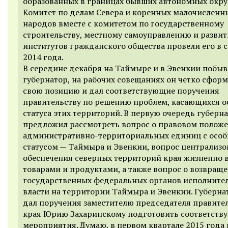
образованных в границах бывших автономных окру
Комитет по делам Севера и коренных малочисленн
народов вместе с комитетом по государственному
строительству, местному самоуправлению и разви
институтов гражданского общества провели его в 
2014 года.
В середине декабря на Таймыре и в Эвенкии побыв
губернатор, на рабочих совещаниях он четко сфор
свою позицию и дал соответствующие поручения
правительству по решению проблем, касающихся о
статуса этих территорий. В первую очередь губерн
предложил рассмотреть вопрос о правовом полож
административно-территориальных единиц с осо
статусом — Таймыра и Эвенкии, вопрос централизо
обеспечения северных территорий края жизненно
товарами и продуктами, а также вопрос о возвращ
государственных федеральных органов исполните
власти на территории Таймыра и Эвенкии. Губерна
дал поручения заместителю председателя правите
края Юрию Захаринскому подготовить соответств
мероприятия. Думаю, в первом квартале 2015 года 