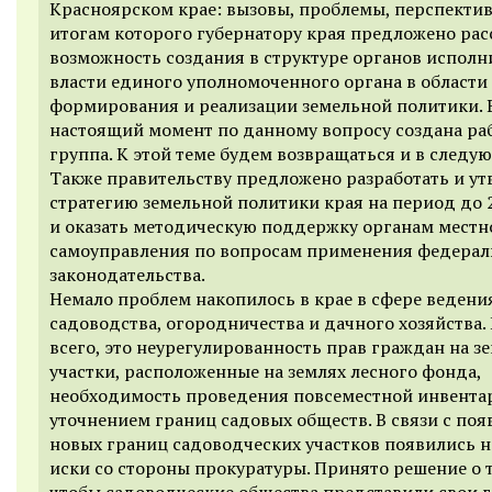
Красноярском крае: вызовы, проблемы, перспектив
итогам которого губернатору края предложено ра
возможность создания в структуре органов испол
власти единого уполномоченного органа в области
формирования и реализации земельной политики. 
настоящий момент по данному вопросу создана ра
группа. К этой теме будем возвращаться и в следу
Также правительству предложено разработать и ут
стратегию земельной политики края на период до 
и оказать методическую поддержку органам местн
самоуправления по вопросам применения федерал
законодательства.
Немало проблем накопилось в крае в сфере ведени
садоводства, огородничества и дачного хозяйства
всего, это неурегулированность прав граждан на з
участки, расположенные на землях лесного фонда,
необходимость проведения повсеместной инвента
уточнением границ садовых обществ. В связи с по
новых границ садоводческих участков появились 
иски со стороны прокуратуры. Принято решение о 
чтобы садоводческие общества представили свои 