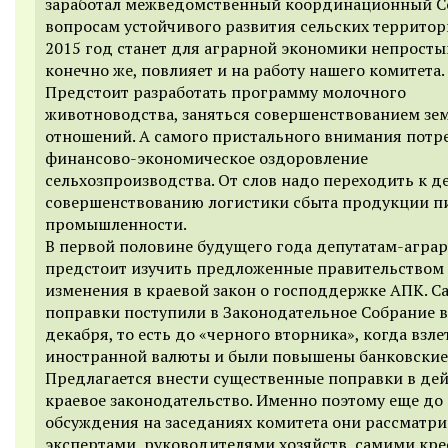
заработал межведомственный координационный С
вопросам устойчивого развития сельских территор
2015 год станет для аграрной экономики непростым
конечно же, повлияет и на работу нашего комитета.
Предстоит разработать программу молочного
животноводства, заняться совершенствованием зе
отношений. А самого пристального внимания потр
финансово-экономическое оздоровление
сельхозпроизводства. От слов надо переходить к д
совершенствованию логистики сбыта продукции 
промышленности.
В первой половине будущего года депутатам-агра
предстоит изучить предложенные правительством
изменения в краевой закон о господдержке АПК. С
поправки поступили в Законодательное Собрание в
декабря, то есть до «черного вторника», когда взле
иностранной валюты и были повышены банковские 
Предлагается внести существенные поправки в де
краевое законодательство. Именно поэтому еще до
обсуждения на заседаниях комитета они рассматр
экспертами, руководителями хозяйств, самими кре