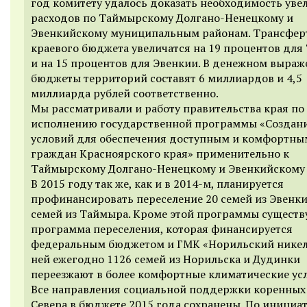
год комитету удалось доказать необходимость уве
расходов по Таймырскому Долгано-Ненецкому и
Эвенкийскому муниципальным районам. Трансфер
краевого бюджета увеличатся на 19 процентов дл
и на 15 процентов для Эвенкии. В денежном выра
бюджеты территорий составят 6 миллиардов и 4,5
миллиарда рублей соответственно.
Мы рассматривали и работу правительства края по
исполнению государственной программы «Создан
условий для обеспечения доступным и комфортн
граждан Красноярского края» применительно к
Таймырскому Долгано-Ненецкому и Эвенкийскому 
В 2015 году так же, как и в 2014-м, планируется
профинансировать переселение 20 семей из Эвенки
семей из Таймыра. Кроме этой программы существ
программа переселения, которая финансируется
федеральным бюджетом и ГМК «Норильский никел
ней ежегодно 1126 семей из Норильска и Дудинки
переезжают в более комфортные климатические ус
Все направления социальной поддержки коренных
Севера в бюджете 2015 года сохранены. По инициа