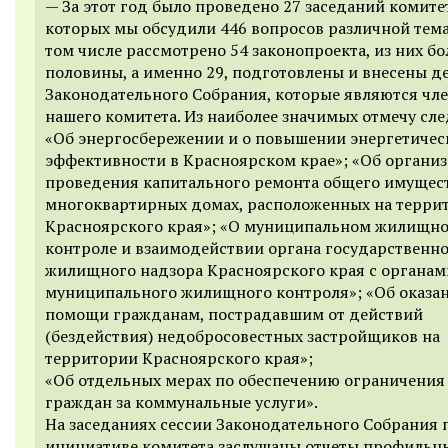
— За этот год было проведено 27 заседаний комитет
которых мы обсудили 446 вопросов различной тема
том числе рассмотрено 54 законопроекта, из них б
половины, а именно 29, подготовлены и внесены д
Законодательного Собрания, которые являются чл
нашего комитета. Из наиболее значимых отмечу сл
«Об энергосбережении и о повышении энергетичес
эффективности в Красноярском крае»; «Об органи
проведения капитального ремонта общего имущест
многоквартирных домах, расположенных на терри
Красноярского края»; «О муниципальном жилищн
контроле и взаимодействии органа государственн
жилищного надзора Красноярского края с органам
муниципального жилищного контроля»; «Об оказа
помощи гражданам, пострадавшим от действий
(бездействия) недобросовестных застройщиков на
территории Красноярского края»;
«Об отдельных мерах по обеспечению ограничения
граждан за коммунальные услуги».
На заседаниях сессии Законодательного Собрания 
инициативе комитета заслушаны отчеты профильн