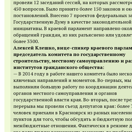
провели 12 заседаний сессий, на которых рассмот
450 вопросов. Было принято более 150 законов и ок
постановлений. Внесено 7 проектов федеральных з
Государственную Думу в качестве законодательной
инициативы. В краевой парламент направлено окол
обращений граждан, из них разъяснено или удовле
более 3300.
Алексей Клешко, вице-спикер краевого парлам
председатель комитета по государственному
строительству, местному самоуправлению и р
институтов гражданского общества:
— В 2014 году в работе нашего комитета было неск
ключевых направлений и моментов. Во-первых, мы
выполнили большую работу по координации деяте
органов местного самоуправления и органов
государственной власти края. Во-вторых, после тр
перерыва мы провели съезд депутатов края: более 
человек приехали в Красноярск из разных населен
пунктов для того, чтобы обсудить и бюджетную пол
межбюджетные отношения. Фактически в режиме д
мы дали людям возможность высказать те проблем