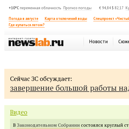
+10°C
переменная облачность
Прогноз погоды
€
94,84
$
82,17
К
Погода в августе
Карта отключений воды
Спецпроект «Чистый
Где купаться летом?
Новости
Сюж
Сейчас ЗС обсуждает:
завершение большой работы н
Видео
В
Законодательном Собрании
состоялся круглый ст