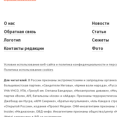
О нас
Новости
Обратная связь
Статьи
Логотип
Сюжеты
Контакты редакции
Фото
Условия использования веб-сайта и политика конфиденциальности и пер
Политика использования cookies
Для читателей:
В России признаны экстремистскими и запрещены организа
большевистская партия», «Свидетели Иеговы», «Армия воли народа», «Ру
УНА-УНСО, УПА, «Тризуб им. Степана Бандеры», «Мизантропик дивижн», «М
партия «Воля», АУЕ, батальоны «Азов» и «Айдар». Признаны террористическ
Джебхад-ан-Нусра, «АУМ Синрике», «Братья-мусульмане», «Аль-Каида в стр
«Открытой России», издания «Проект Медиа». СМИ-иноагентами признаны: т
Insider, «Медиазона», ОВД-инфо. Иноагентами признаны общество/центр «
(Metа) запрещены в РФ за экстремизм.