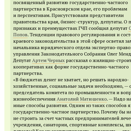
посвященный развитию государственно-частного
партнерства в Красноярском крае, его проблемам
и перспективам. Присутствовали представители
правительства края, бизнес-структур, депутаты. О 
признаках и преимуществах ГЧП сообщил депутат
Попов
. Тенденции правового регулирования и сос
краевого законодательства в этой сфере осветил з
начальника юридического отдела экспертно-право
управления Законодательного Собрания Олег Менд
Депутат
Артем Черных
рассказал о жилищно-строи
кооперативах как форме государственно-частного
партнерства.
«В бюджетах денег не хватает, но решать народно-
хозяйственные, социальные задачи необходимо, — 
председатель комитета по промышленности и воп
жизнеобеспечения
Анатолий Матюшенко
. — Надо н
иные способы развития. Одним из таких способов я
государственно-частное партнерство. Почему бы н
не строить за счет частных предпринимателей леч
учреждения, санатории, спортивные комплексы, ш
детсады? Как их эксплуатировать, содержать — это 