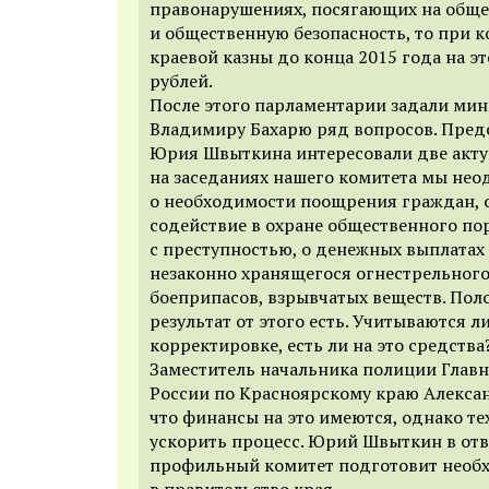
правонарушениях, посягающих на общ
и общественную безопасность, то при 
краевой казны до конца 2015 года на эт
рублей.
После этого парламентарии задали мин
Владимиру Бахарю ряд вопросов. Пред
Юрия Швыткина интересовали две акту
на заседаниях нашего комитета мы нео
о необходимости поощрения граждан, 
содействие в охране общественного по
с преступностью, о денежных выплатах
незаконно хранящегося огнестрельного
боеприпасов, взрывчатых веществ. По
результат от этого есть. Учитываются л
корректировке, есть ли на это средства?
Заместитель начальника полиции Глав
России по Красноярскому краю Алексан
что финансы на это имеются, однако те
ускорить процесс. Юрий Швыткин в отве
профильный комитет подготовит необ
в правительство края.