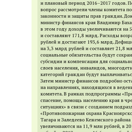
и плановый период 2016–2017 годов. 
вопрос рассмотрели члены комитета п
законности и защиты прав граждан. Д
министр финансов края Владимир Бахар
в этом году доходы увеличиваются на 
и составляют 171,8 млрд. Расходы возр
рублей и достигают 193,6 млрд. Дефиц
на 3,3 млрд рублей и составляет 21,8 м
социальные обязательства будут сохран
субсидии и компенсации для социаль
слоев населения, инвалидов, многодет
категорий граждан будут выплачивать
Затем министр финансов подробно ост
на направлениях, находящихся в веде
комитета. В рамках подпрограммы «Пр
спасение, помощь населению края в ч
ситуациях» в связи с созданием подра
«Противопожарная охрана Красноярског
Тагара и Заледеево Кежемского района 
увеличиваются на 11,9 млн рублей, в 20