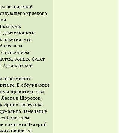
нам бесплатной
ствующего краевого
ния
Швыткин.
ю деятельности
 ответил, что
 более чем
 с освоением
ются, вопрос будет
 с Адвокатской
и на комитете
литике. В обсуждении
теля правительства
а Леонид Шорохов,
в Ирина Пастухова,
ормально изменение
ся более чем
ль комитета Валерий
ьного бюджета,