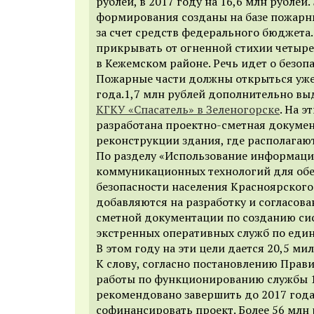
рублей, в 2017 году на 16,6 млн рублей
формирования созданы на базе пожарн
за счет средств федерального бюджета.
прикрывать от огненной стихии четыре
в Кежемском районе. Речь идет о безопа
Пожарные части должны открыться уже
года.1,7 млн рублей дополнительно вы
КГКУ «Спасатель» в Зеленогорске
. На э
разработана проектно-сметная докуме
реконструкции здания, где располагают
По разделу «Использование информац
коммуникационных технологий для об
безопасности населения Красноярского
добавляются на разработку и согласова
сметной документации по созданию си
экстренных оперативных служб по един
В этом году на эти цели дается 20,5 ми
К слову, согласно постановлению Прави
работы по функционированию службы 
рекомендовано завершить до 2017 года
софинансировать проект. Более 56 млн