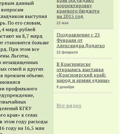
Первым данный
корректировку
о вопросам
краевого бюджета
окладчиком выступил
на 2015 год
ь. По его словам,
22 мая
5,4 млрд рублей
Поздравление с 23
астают на 8,7 млрд
Февраля от
ит становится больше
Александра Додатко
лрд. При этом все
22 февраля
ены. Льготы,
но незащищенных
В Красноярске
ных семей и других
открылась выставка
«Красноярский край:
ся прежнем объеме.
народ и армия едины»
ановился
9 декабря
нии профильного
едупреждение,
резвычайных
Все видео
зделений КГКУ
о края» в селах
в этом году расходы
16 году на 16,5 млн