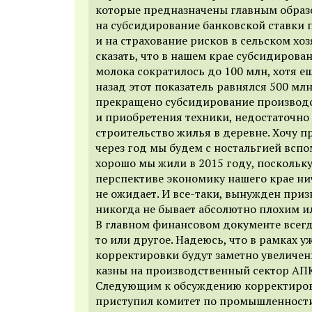
которые предназначены главным обра
на субсидирование банковской ставки 
и на страхование рисков в сельском хо
сказать, что в нашем крае субсидирова
молока сократилось до 100 млн, хотя е
назад этот показатель равнялся 500 мл
прекращено субсидирование производс
и приобретения техники, недостаточно
строительство жилья в деревне. Хочу п
через год мы будем с ностальгией вспо
хорошо мы жили в 2015 году, поскольк
перспективе экономику нашего крае ни
не ожидает. И все-таки, вынужден при
никогда не бывает абсолютно плохим и
В главном финансовом документе всег
то или другое. Надеюсь, что в рамках у
корректировки будут заметно увеличе
казны на производственный сектор АПК
Следующим к обсуждению корректиро
приступил комитет по промышленност