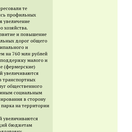
ресовали те
ись профильных
ся увеличение
о хозяйства.
азвитие и повышение
ильных дорог общего
ипального и
ем на 760 млн рублей
 поддержку малого и
ие (фермерские)
ей увеличиваются
в транспортных
слуг общественного
единым социальным
ирования в сторону
 парка на территории
й увеличиваются
идий бюджетам
одготовку