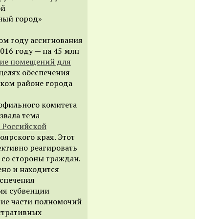
ой
ный город»
том году ассигнования
016 году — на 45 млн
ие помещений для
целях обеспечения
ском районе города
офильного комитета
звала тема
 Российской
оярского края. Этот
ективно реагировать
со стороны граждан.
ено и находится
еспечения
ия субвенции
ие части полномочий
стративных