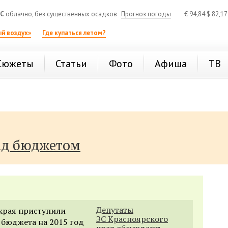
°C
облачно, без существенных осадков
Прогноз погоды
€
94,84
$
82,1
й воздух»
Где купаться летом?
Сюжеты
Статьи
Фото
Афиша
ТВ
ад бюджетом
Депутаты
края приступили
ЗС Красноярского
 бюджета на 2015 год
края обсуждают