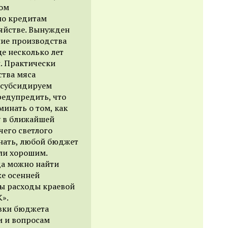
зом
по кредитам
зяйстве. Вынужден
ние производства
ще несколько лет
н. Практически
тва мяса
 субсидируем
редупредить, что
минать о том, как
у в ближайшей
чего светлого
знать, любой бюджет
ли хорошим.
да можно найти
же осенней
ны расходы краевой
».
вки бюджета
и и вопросам