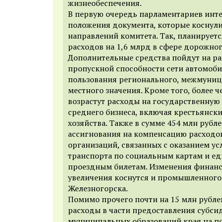
жизнеобеспечения.
В первую очередь парламентариев инте
положения документа, которые коснул
направлений комитета. Так, планирует
расходов на 1,6 млрд в сфере дорожног
Дополнительные средства пойдут на р
пропускной способности сети автомоб
пользования регионального, межмуниц
местного значения. Кроме того, более ч
возрастут расходы на государственную
среднего бизнеса, включая крестьянск
хозяйства. Также в сумме 454 млн рубл
ассигнования на компенсацию расходо
организаций, связанных с оказанием у
транспорта по социальным картам и 
проездным билетам. Изменения финанс
увеличения коснутся и промышленного
Железногорска.
Помимо прочего почти на 15 млн рубле
расходы в части предоставления субс
муниципальных образований края на п