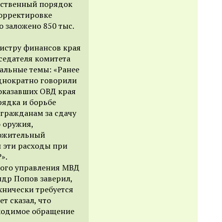
ественный порядок
корректировке
о заложено 850 тыс.
истру финансов края
седателя комитета
альные темы: «Ранее
днократно говорили
оказавших ОВД края
рядка и борьбе
 гражданам за сдачу
 оружия,
ложительный
и эти расходы при
».
ного управления МВД
др Попов заверил,
хнически требуется
т сказал, что
ходимое обращение