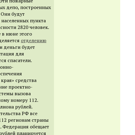
. Эти пожарные
ых депо, построенных
 Они будут
 населенных пункта
сности 2820 человек.
 в июне этого
деляется
отделению
ти деньги будет
нтация для
ся спасатели.
ионно-
еспечения
 края» средства
ние проектно-
стемы вызова
ому номеру 112.
ллиона рублей.
тельства РФ все
112 регионам страны
. Федерация обещает
 рублей планируется