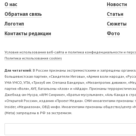
О нас
Новости
Обратная связь
Статьи
Логотип
Сюжеты
Контакты редакции
Фото
Условия использования веб-сайта и политика конфиденциальности и пер
Политика использования cookies
Для читателей:
В России признаны экстремистскими и запрещены организа
большевистская партия», «Свидетели Иеговы», «Армия воли народа», «Ру
УНА-УНСО, УПА, «Тризуб им. Степана Бандеры», «Мизантропик дивижн», «М
партия «Воля», АУЕ, батальоны «Азов» и «Айдар». Признаны террористическ
Джебхад-ан-Нусра, «АУМ Синрике», «Братья-мусульмане», «Аль-Каида в стр
«Открытой России», издания «Проект Медиа». СМИ-иноагентами признаны: т
Insider, «Медиазона», ОВД-инфо. Иноагентами признаны общество/центр «
(Metа) запрещены в РФ за экстремизм.