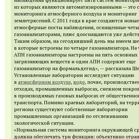
из которых являются автоматизированными — это 
мониторинга атмосферного воздуха и мониторинг
землетрясений. С 2011 года в крае создаются новые
атмосферные посты наблюдения, оснащенные чет
газоанализаторами, плюс дооснащаются уже дейст
Таким образом, на сегодняшний день мы имеем ше
в которые встроены по четыре газоанализатора. На
АПН газоанализаторы настроены на пять основных
загрязняющих веществ и один АПН содержит еще
газоанализатор на формальдегид», — рассказала Ш
Установленные лаборатории исследуют ситуацию
в
атмосферном воздухе
,
воде
, почве, производств
отходах, промышленных выбросах, снежном покрове
в производимых газовых выбросах от общественно
транспорта. Помимо краевых лабораторий, на тер
региона существуют собственные лаборатории
промышленных организаций по отслеживанию
экологической ситуации.
«Нормальная система мониторинга окружающей с
должна обеспечить три функции: объективно отра