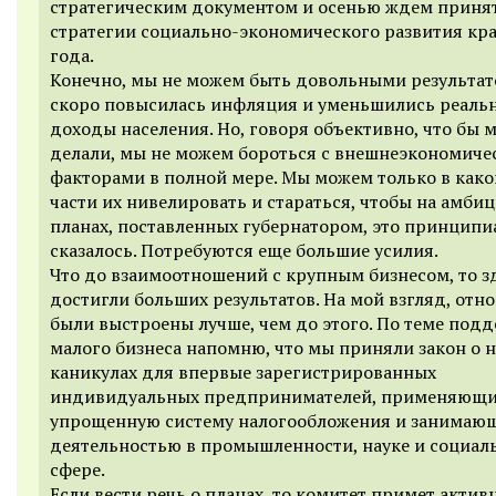
стратегическим документом и осенью ждем приня
стратегии социально-экономического развития кра
года.
Конечно, мы не можем быть довольными результат
скоро повысилась инфляция и уменьшились реаль
доходы населения. Но, говоря объективно, что бы 
делали, мы не можем бороться с внешнеэкономич
факторами в полной мере. Мы можем только в како
части их нивелировать и стараться, чтобы на амби
планах, поставленных губернатором, это принципи
сказалось. Потребуются еще большие усилия.
Что до взаимоотношений с крупным бизнесом, то з
достигли больших результатов. На мой взгляд, отн
были выстроены лучше, чем до этого. По теме под
малого бизнеса напомню, что мы приняли закон о 
каникулах для впервые зарегистрированных
индивидуальных предпринимателей, применяющ
упрощенную систему налогообложения и занимаю
деятельностью в промышленности, науке и социал
сфере.
Если вести речь о планах, то комитет примет актив