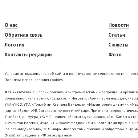
О нас
Новости
Обратная связь
Статьи
Логотип
Сюжеты
Контакты редакции
Фото
Условия использования веб-сайта и политика конфиденциальности и пер
Политика использования cookies
Для читателей:
В России признаны экстремистскими и запрещены организа
большевистская партия», «Свидетели Иеговы», «Армия воли народа», «Ру
УНА-УНСО, УПА, «Тризуб им. Степана Бандеры», «Мизантропик дивижн», «М
партия «Воля», АУЕ, батальоны «Азов» и «Айдар». Признаны террористическ
Джебхад-ан-Нусра, «АУМ Синрике», «Братья-мусульмане», «Аль-Каида в стр
«Открытой России», издания «Проект Медиа». СМИ-иноагентами признаны: т
Insider, «Медиазона», ОВД-инфо. Иноагентами признаны общество/центр «
(Metа) запрещены в РФ за экстремизм.