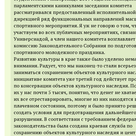
парламентскими каникулами заседании комитета
рассматривался предоставленный исполнительной
дирекцией ряд функциональных направлений мас
спортивного мероприятия. Я уж не говорю о том, ч
участвуем во всех публичных мероприятиях, связан
Универсиадой, а член нашего комитета возглавляет
комиссию Законодательного Собрания по подгото
спортивного молодежного праздника.
Развитию культуры в крае также было уделено нем
внимания. Радует, что мы наконец-то стали всерьез
заниматься сохранением объектов культурного нас
инициативе комитета уже третий год действует п
по консервации объектов культурного наследия. П
их у нас почти 5 тысяч, понятно, что денег не хвата
их все отреставрировать, многие из них находятся 
плачевном состоянии, поэтому и было принято ре
создать условия для предотвращения дальнейшег
разрушения. В соответствии с требованием федера
законодательства была создана краевая служба по
сохранению объектов культурного наследия и цент