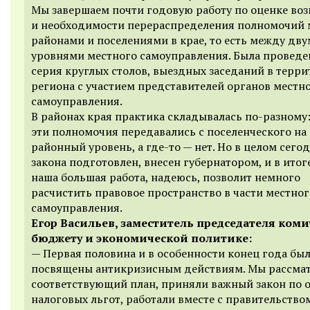
Мы завершаем почти годовую работу по оценке во
и необходимости перераспределения полномочий
районами и поселениями в крае, то есть между дв
уровнями местного самоуправления. Была проведе
серия круглых столов, выездных заседаний в терр
региона с участием представителей органов местн
самоуправления.
В районах края практика складывалась по-разному:
эти полномочия передавались с поселенческого на
районный уровень, а где-то — нет. Но в целом сего
закона подготовлен, внесен губернатором, и в итоге
наша большая работа, надеюсь, позволит немного
расчистить правовое пространство в части местног
самоуправления.
Егор Васильев, заместитель председателя коми
бюджету и экономической политике:
— Первая половина и в особенности конец года бы
посвящены антикризисным действиям. Мы рассма
соответствующий план, приняли важный закон по 
налоговых льгот, работали вместе с правительство