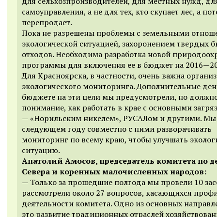
для сельхозпроизводителей, для местных нужд, дл
самоуправления, а не для тех, кто скупает лес, а по
перепродает.
Пока не разрешены проблемы с земельными отнош
экологической ситуацией, захоронением твердых 
отходов. Необходима разработка новой природоох
программы для включения ее в бюджет на 2016—20
Для Красноярска, в частности, очень важна органи
экологического мониторинга. Дополнительные ден
бюджете на эти цели мы предусмотрели, но должн
понимание, как работать в крае с основными загр
— «Норильским никелем», РУСАЛом и другими. Мы
следующем году совместно с ними разворачивать
мониторинг по всему краю, чтобы улучшать эколо
ситуацию.
Анатолий Амосов, председатель комитета по д
Севера и коренных малочисленных народов:
— Только за прошедшие полгода мы провели 10 за
рассмотрели около 27 вопросов, касающихся проф
деятельности комитета. Одно из основных направл
это развитие традиционных отраслей хозяйствован