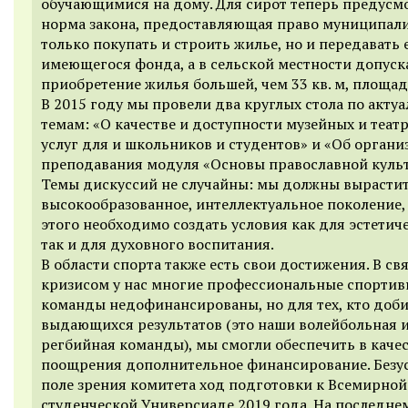
обучающимися на дому. Для сирот теперь предусм
норма закона, предоставляющая право муниципали
только покупать и строить жилье, но и передавать 
имеющегося фонда, а в сельской местности допуск
приобретение жилья большей, чем 33 кв. м, площад
В 2015 году мы провели два круглых стола по акту
темам: «О качестве и доступности музейных и теат
услуг для и школьников и студентов» и «Об органи
преподавания модуля «Основы православной культ
Темы дискуссий не случайны: мы должны вырасти
высокообразованное, интеллектуальное поколение,
этого необходимо создать условия как для эстетиче
так и для духовного воспитания.
В области спорта также есть свои достижения. В свя
кризисом у нас многие профессиональные спорти
команды недофинансированы, но для тех, кто доб
выдающихся результатов (это наши волейбольная 
регбийная команды), мы смогли обеспечить в каче
поощрения дополнительное финансирование. Безус
поле зрения комитета ход подготовки к Всемирной
студенческой Универсиаде 2019 года. На последне