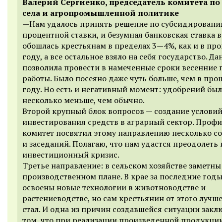
Валерий Сергиенко, председатель комитета по
села и агропромышленной политике
—Нам удалось принять решение по субсидирован
процентной ставки, и безумная банковская ставка 
обошлась крестьянам в пределах 3—4%, как и в пр
году, а все остальное взяло на себя государство. Д
позволила провести в намеченные сроки весенние 
работы. Было посеяно даже чуть больше, чем в пр
году. Но есть и негативный момент: удобрений был
несколько меньше, чем обычно.
Второй крупный блок вопросов — создание условий
инвестирования средств в аграрный сектор. Проф
комитет посвятил этому направлению несколько с
и заседаний. Полагаю, что нам удастся преодолеть 
инвестиционный кризис.
Третье направление: в сельском хозяйстве заметны
производственном плане. В крае за последние год
освоены новые технологии в животноводстве и
растениеводстве, но сам крестьянин от этого лучш
стал. И одна из причин создавшейся ситуации закл
том, что при реализации произведенной продукции