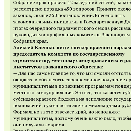
Собрание края провело 12 заседаний сессий, на ко
рассмотрено порядка 450 вопросов. Принято около
законов, свыше 350 постановлений. Внесено пять
законодательных инициатив в Государственную Ду
итогах очередного парламентского сезона рассказа
руководители профильных комитетов Законодател
Собрания края.
Алексей Клешко, вице-спикер краевого парлам
председатель комитета по государственному
строительству, местному самоуправлению и р
институтов гражданского общества:
— Для нас самое главное то, что мы смогли отстоять
бюджете и обеспечить своевременное получение с
муниципалитетами по важным программам подде
местного самоуправления. Это все, что касается су
субсидий краевого бюджета на исполнение госуда
полномочий, сумма исчисляется миллиардами рубл
Формально за это отвечает край, но исполняют
муниципалитеты, поэтому очень важно было, чтобы
они получали вовремя.
Второй важный момент — это наша программа по