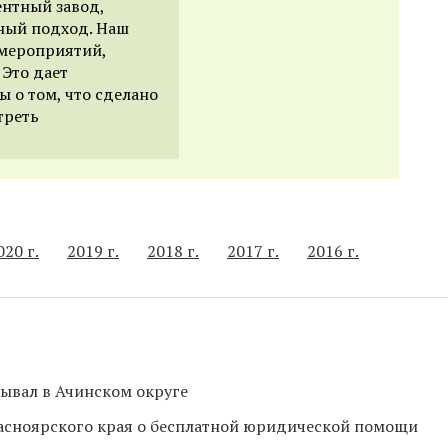
ентный завод,
ный подход. Наш
 мероприятий,
 Это дает
 о том, что сделано
треть
020 г.
2019 г.
2018 г.
2017 г.
2016 г.
ывал в Ачинском округе
асноярского края о бесплатной юридической помощи