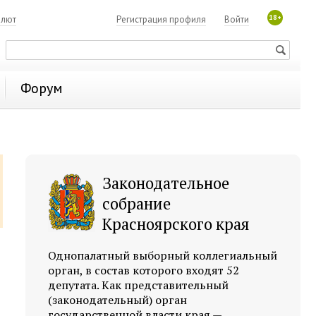
18+
алют
Регистрация профиля
Войти
Форум
Законодательное
собрание
Красноярского края
Однопалатный выборный коллегиальный
орган, в состав которого входят 52
депутата. Как представительный
(законодательный) орган
государственной власти края —