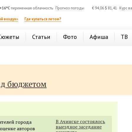
+16°C
переменная облачность
Прогноз погоды
€
94,06
$
81,41
Курс в
й воздух»
Где купаться летом?
Сюжеты
Статьи
Фото
Афиша
ТВ
ад бюджетом
В Ачинске состоялось
ителей города
выездное заседание
 оценке авторов
комитета