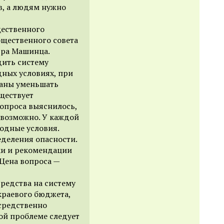
в, а людям нужно
щественного
бщественного совета
дра Машинца.
дить систему
ных условиях, при
заны уменьшать
ществует
вопроса выяснилось,
евозможно. У каждой
одные условия.
деления опасности.
вки и рекомендации
 Цена вопроса —
редства на систему
краевого бюджета,
средственно
ой проблеме следует