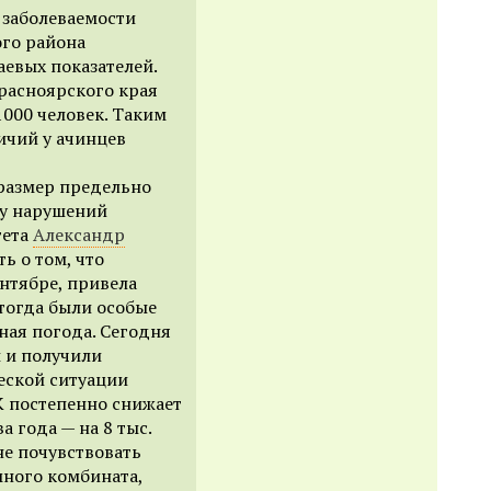
и заболеваемости
ого района
евых показателей.
расноярского края
 1000 человек. Таким
ичий у ачинцев
размер предельно
ту нарушений
тета
Александр
ь о том, что
ентябре, привела
 тогда были особые
ная погода. Сегодня
 и получили
еской ситуации
К постепенно снижает
 года — на 8 тыс.
не почувствовать
много комбината,