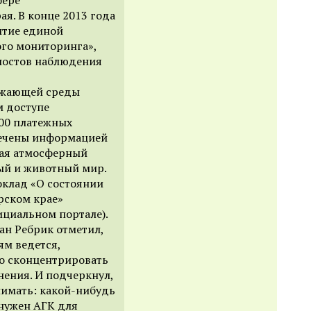
я. В конце 2013 года
итие единой
ого мониторинга»,
постов наблюдения
ужающей среды
м доступе
700 платежных
печены информацией
чая атмосферный
ный и животный мир.
оклад «О состоянии
рском крае»
ициальном портале).
ан Ребрик отметил,
ям ведется,
ко сконцентрировать
нения. И подчеркнул,
нимать: какой-нибудь
 нужен АГК для