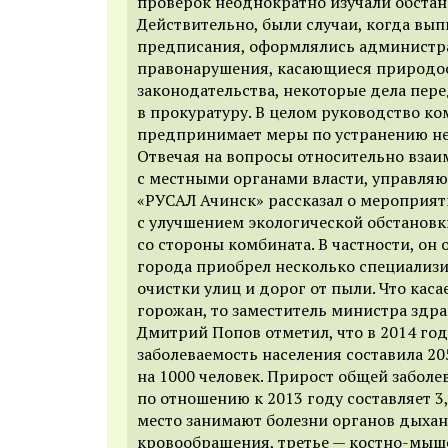
проверок неоднократно изучали обстан
Действительно, были случаи, когда вы
предписания, оформлялись администр
правонарушения, касающиеся природо
законодательства, некоторые дела пер
в прокуратуру. В целом руководство к
предпринимает меры по устранению не
Отвечая на вопросы относительно вза
с местными органами власти, управля
«РУСАЛ Ачинск» рассказал о мероприят
с улучшением экологической обстановк
со стороны комбината. В частности, он 
города приобрел несколько специализ
очистки улиц и дорог от пыли. Что каса
горожан, то заместитель министра здр
Дмитрий Попов отметил, что в 2014 год
заболеваемость населения составила 20
на 1000 человек. Прирост общей заболе
по отношению к 2013 году составляет 3
место занимают болезни органов дыхан
кровообращения, третье — костно-мыш