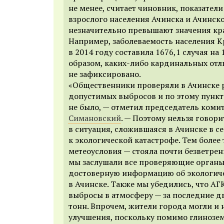
не менее, считает чиновник, показател
взрослого населения Ачинска и Ачинск
незначительно превышают значения кра
Например, заболеваемость населения К
в 2014 году составила 1676,1 случая на
образом, каких-либо кардинальных отл
не зафиксировано.
«Общественники проверяли в Ачинске 
допустимых выбросов и по этому пунк
не было, — отметил председатель коми
Симановский
. — Поэтому нельзя говорит
в ситуация, сложившаяся в Ачинске в с
к экологической катастрофе. Тем более
метеоусловия — стояла почти безветрен
мы заслушали все проверяющие органы
достоверную информацию об экологич
в Ачинске. Также мы убедились, что АГ
выбросы в атмосферу — за последние два
тонн. Впрочем, жители города могли и 
улучшения, поскольку помимо глинозе