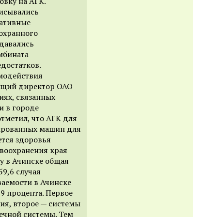
овку на АГК.
писывались
ативные
охранного
едавались
омбината
достатков.
имодействия
ющий директор ОАО
иях, связанных
и в городе
отметил, что АГК для
ированных машин для
ется здоровья
авоохранения края
у в Ачинске общая
59,6 случая
ваемости в Ачинске
,9 процента. Первое
ия, второе — системы
ечной системы. Тем