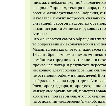
письма, с неблагополучной экологичес
в городе. Впрочем, тема разговора, по
сессии Законодательного Собрания, бы
и касалась многих вопросов, связанных
ситуацией, работой надзорных органов
администрации Ачинска и руководств
Ачинск».
Что же касается самого обращения жите
то общественный экологический инспе
Машинец рассказал участникам заседани
14 сентября в одном из цехов Ачинског
комбината (предположительно — в цехе
произошел пожар. В результате переста
несколько электрофильтров. Как считае
не остановил работу данных печей. В и
выбрасывалась на территорию Ачинска
Росприроднадзора, природоохранной п
надзорных организаций, присутствовав
комитета, подтвердили, что последние 
на основании уведомлений, жалоб, пла