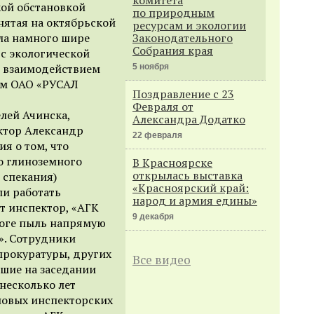
кой обстановкой
по природным
днятая на октябрьской
ресурсам и экологии
ла намного шире
Законодательного
Собрания края
 с экологической
, взаимодействием
5 ноября
ом ОАО «РУСАЛ
Поздравление с 23
Февраля от
лей Ачинска,
Александра Додатко
ктор Александр
22 февраля
я о том, что
о глиноземного
В Красноярске
открылась выставка
 спекания)
«Красноярский край:
ли работать
народ и армия едины»
т инспектор, «АГК
9 декабря
тоге пыль напрямую
». Сотрудники
рокуратуры, других
Все видео
шие на заседании
несколько лет
новых инспекторских