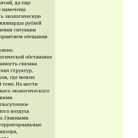
ятий, да еще
и намечены
ь экологическую
миллиарды рублей
шения ситуации
едприятием обещания
елено
огической обстановке
анность связана
ких структур,
ков, где можно
 теме. На шести
ного экологического
скими
глосуточное
ого воздуха
и. Главными
территориальные
адзора,
фере