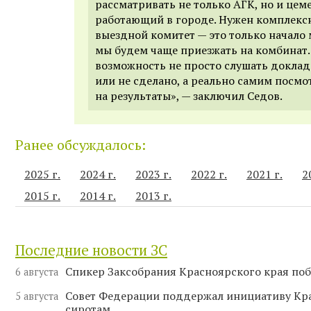
рассматривать не только АГК, но и цем
работающий в городе. Нужен комплекс
выездной комитет — это только начало
мы будем чаще приезжать на комбинат.
возможность не просто слушать доклады
или не сделано, а реально самим посмо
на результаты», — заключил Седов.
Ранее обсуждалось:
2025 г.
2024 г.
2023 г.
2022 г.
2021 г.
2
2015 г.
2014 г.
2013 г.
Последние новости ЗС
Спикер Заксобрания Красноярского края поб
6 августа
Совет Федерации поддержал инициативу Кр
5 августа
сиротам