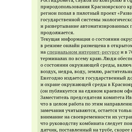
природопользования Красноярского кра
регион попал в пилотный проект «Разв
государственной системы экологическ
и развертывание автоматизированных 
продолжается.
Текущая информация о состоянии окр
в режиме онлайн размещена в открыто
на
специальном интернет-ресурсе
и в 
терминалах по всему краю. Люди обес
о состоянии окружающей среды, вклю
воздух, недра, воду, землю, раститель
Ежегодно издается государственный д
и охране окружающей среды в Красноя
(он публикуется на едином краевом оф
Заместитель председателя комитета Ив
что в целом работа по этим направлени
замечания учитываются, остается толь
внимание на своевременности их устра
что руководству комбината следует по
датчик, поставленный на трубе, скорее