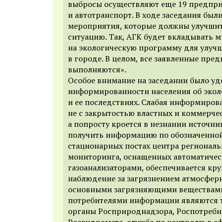
выбросы осуществляют еще 19 предпри
и автотранспорт. В ходе заседания был
мероприятия, которые должны улучшит
ситуацию. Так, АГК будет вкладывать 
на экологическую программу для улуч
в городе. В целом, все заявленные пр
выполняются».
Особое внимание на заседании было уд
информированности населения об экол
и ее последствиях. Слабая информиров
не с закрытостью властных и коммерчес
а попросту кроется в незнании источни
получить информацию по обозначенной
стационарных постах центра региональ
мониторинга, оснащенных автоматиче
газоанализаторами, обеспечивается кру
наблюдение за загрязнением атмосферн
основными загрязняющими веществам
потребителями информации являются 
органы Росприроднадзора, Роспотребн
Росгидромета, служба по контролю в с