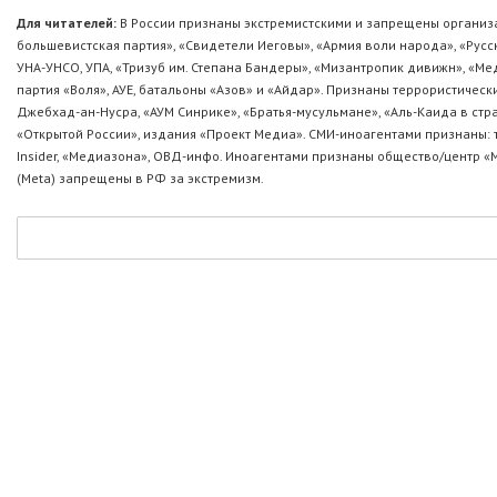
Для читателей:
В России признаны экстремистскими и запрещены организа
большевистская партия», «Свидетели Иеговы», «Армия воли народа», «Ру
УНА-УНСО, УПА, «Тризуб им. Степана Бандеры», «Мизантропик дивижн», «М
партия «Воля», АУЕ, батальоны «Азов» и «Айдар». Признаны террористическ
Джебхад-ан-Нусра, «АУМ Синрике», «Братья-мусульмане», «Аль-Каида в стр
«Открытой России», издания «Проект Медиа». СМИ-иноагентами признаны: т
Insider, «Медиазона», ОВД-инфо. Иноагентами признаны общество/центр «
(Metа) запрещены в РФ за экстремизм.