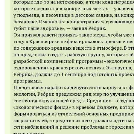
которые где-то на источниках, а теми концентраци
которые создаются в конкретных местах — у лавочк
у подъезда, в песочнице в детском садике, на конк
остановке. Именно эта концентрация загрязняющи
губит наше здоровье», —
заявил Ребрик.
Он призвал власти принять такие меры, чтобы уже 
году в Красноярске не фиксировалось превышени
по содержанию вредных веществ в атмосфере. В эт
он предложил создать рабочую группу, которая за
разработкой комплексной программы «экологичес
оздоровления» красноярского воздуха. Эта группа,
Ребрика, должна до 1 сентября подготовить проек
программы.
Представляя наработки депутатского корпуса в сф
экологии, Ребрик предложил ряд мер по улучшени
состояния окружающей среды. Среди них — создан
«экологическ
ого
фонд
а
» в
краевом
бюджете,
котор
формироваться
из отчислений основных
предприя
загрязнителей,
а
средства
из него
должны
идти
на 
сети наблюдений и решение проблемы с городски
транспортом.