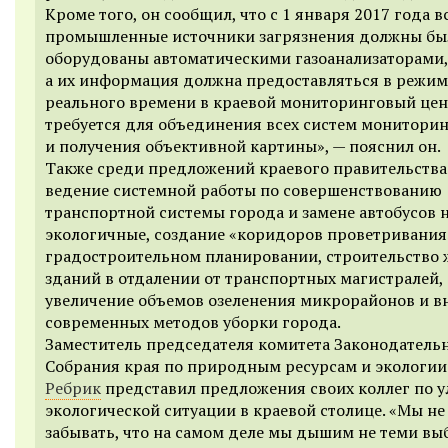
Кроме того, он сообщил, что с
1 января 2017 года
в
промышленные
источники
загрязнения
должны
бы
оборудованы автоматическими газоанализаторами,
а
их информация должна предоставляться в режим
реального времени в краевой мониторинговый цент
требуется для объединения всех систем мониторин
и получения объективной картины», —
пояснил он.
Также среди предложений
краевого правительства
ведение системной работы по совершенствованию
транспортной системы города и замене автобусов н
экологичные, создание «коридоров проветривани
градостроительном планировании
, строительство
зданий в отдалении от транспортных магистралей,
у
велич
ение
объем
ов
озеленения
микрорайонов и
в
современных методов уборки города.
Заместитель председателя комитета Законодатель
Собрания края по природным ресурсам и экологи
Ребрик
представил предложения своих коллег по 
экологической ситуации в краевой столице.
«Мы не
забывать, что на самом деле мы дышим не теми вы