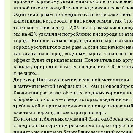
приведет к резкому увеличению выбросов окислов а
второй по силе воздействия канцероген после бенз
Один килограмм природного газа потребляет четы
килограмма кислорода, а два килограмма угля (п
тепловой эквивалент) — 2,83 килограмма кислорода
мы на 42% увеличим потребление кислорода из ат
города. Выброс в атмосферу водяного пара в атмо
города увеличится в два раза. А если мы начнем на
как хамам, наш город водяным паром, экологичес
эффект будет отрицательным. Положительных арг
в пользу природного газа я, специалист с 40-летни
я не знаю».
Директор
Институт
а
вычислительной математики
и математической геофизики СО РАН (Новосибирск
Кабанихин
рассказал об опыте крупных городов ми
в борьбе
со смогом —
среди которых введение жес
требований к промышленности и поддерживаемы
властями переход на электротранспорт.
По итогам публичных слушаний была одобрена ре
с
подробным
перечнем рекомендаций, которую пр
принять на одном из ближайших заседаний сессии