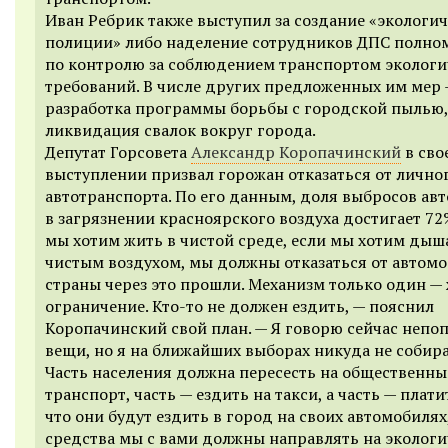
Иван Ребрик также выступил за создание
«экологич
полици
и
»
либо
надел
ение сотрудников ДПС
полно
по
контрол
ю
за соблюдением транспортом экологи
требований.
В числе других предложенных им мер
разработка п
рограмм
ы
борьбы с городской пылью,
ликвидация свалок вокруг города.
Депутат Горсовета
Александр Коропачинский
в сво
выступлении призвал горожан отказаться от лично
автотранспорта. По его данным, доля выбросов ав
в загрязнении красноярского воздуха достигает 72
мы хотим жить в чистой среде, если мы хотим дыш
чистым воздухом, мы должны отказаться от автомо
страны через это прошли. Механизм только один —
ограничение. Кто-то не должен ездить, — пояснил
Коропачинский свой план. — Я говорю сейчас непо
вещи, но я на ближайших выборах никуда не собир
Часть населения должна пересесть на общественн
транспорт, часть — ездить на такси, а часть — платит
что они будут ездить в город на своих автомобилях,
средства мы с вами должны направлять на экологи