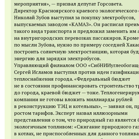
мероприятия», — призвал депутат Горсовета.
Директор Красноярского краевого экологического
Николай Зубов выступил за покупку электробусов,
выпускаемых заводом «КАМАЗ». Он расписал преи
такого вида транспорта и предложил заменить им 
на внутригородских перевозках пассажиров. Кроме 
по мысли Зубова, нужно по примеру соседней Хака
построить солнечную электростанцию, которая буд
энергию для зарядки электробусов.
Управляющий филиалом ООО «СибНИИуглеобогащ
Сергей Исламов
в
ыступил против идеи газификац
теплоснабжения города. «Федеральный бюджет
не в состоянии профинансировать строительство 
до города, краевой бюджет — тоже. Теплогенерир
компании не готовы вложить миллиарды рублей
в реконструкцию ТЭЦ и котельных», —
заявил он, 
ростом тарифов.
Эксперт
н
азвал иллюзорными
представления о том, что природный газ является 
экологичным топливом: «Сжигание природного га
в котлах, не приспособленных для данного топлива