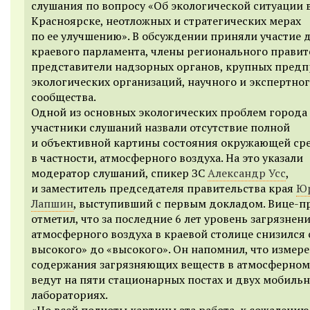
слушания по вопросу «Об экологической ситуации 
Красноярске, неотложных и стратегических мерах
по ее улучшению». В обсуждении приняли участие 
краевого парламента, члены регионального правит
представители надзорных органов, крупных предп
экологических организаций, научного и экспертно
сообщества.
Одной из основных экологических проблем города
участники слушаний назвали отсутствие полной
и объективной картины состояния окружающей сре
в частности, атмосферного воздуха. На это указали
модератор слушаний, спикер ЗС
Александр Усс
,
и заместитель председателя правительства края
Ю
Лапшин
, выступивший с первым докладом. Вице-п
отметил, что за последние 6 лет уровень загрязнен
атмосферного воздуха в краевой столице снизился 
высокого» до «высокого». Он напомнил, что измер
содержания загрязняющих веществ в атмосферном
ведут на пяти стационарных постах и двух мобиль
лабораториях.
«Но всей полноты картины эта работа, к сожалению,