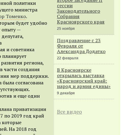
онной политики
сессии
ущего министра
Законодательного
ор Томенко
.
Собрания
Красноярского края
оторым будет удобно
у опыту —
25 ноября
 депутата,
Поздравление с 23
в
Февраля от
ая и советника
Александра Додатко
о планирует
22 февраля
 развития региона,
в части создания
В Красноярске
открылась выставка
зания мер поддержки.
«Красноярский край:
а была согласована
народ и армия едины»
сутствующих.
9 декабря
ротив и еще один
лана приватизации
Все видео
7 по 2019 год край
а которые
лей.
На 2018 год