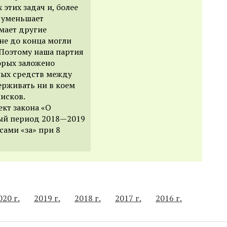
 этих задач и, более
, уменьшает
мает другие
не до конца могли
 Поэтому наша партия
орых заложено
ых средств между
рживать ни в коем
лисков.
ект закона «О
вый период 2018—2019
сами «за» при 8
020 г.
2019 г.
2018 г.
2017 г.
2016 г.