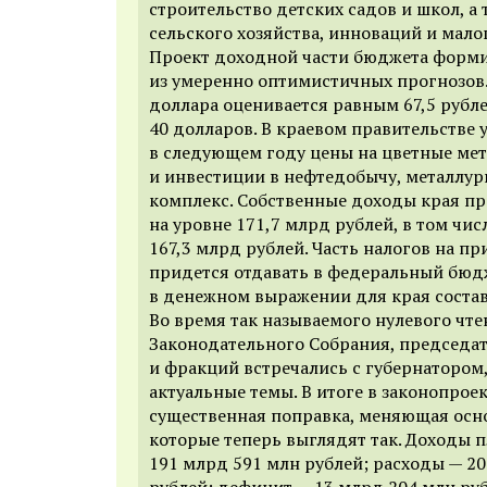
строительство детских садов и школ, а
сельского хозяйства, инноваций и малог
Проект доходной части бюджета форми
из умеренно оптимистичных прогнозов. 
доллара оценивается равным 67,5 рубле
40 долларов. В краевом правительстве 
в следующем году цены на цветные мета
и инвестиции в нефтедобычу, металлур
комплекс. Собственные доходы края п
на уровне 171,7 млрд рублей, в том чис
167,3 млрд рублей. Часть налогов на п
придется отдавать в федеральный бюдж
в денежном выражении для края состав
Во время так называемого нулевого чт
Законодательного Собрания, председа
и фракций встречались с губернатором
актуальные темы. В итоге в законопрое
существенная поправка, меняющая осн
которые теперь выглядят так. Доходы 
191 млрд 591 млн рублей; расходы — 2
рублей; дефицит — 13 млрд 204 млн руб