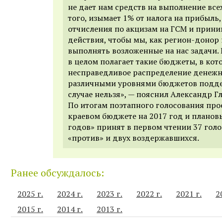
не дает нам средств на выполнение всех
того, изымает 1% от налога на прибыль
отчисления по акцизам на ГСМ и прини
действия, чтобы мы, как регион-донор 
выполнять возложенные на нас задачи.
в целом полагает такие бюджеты, в кот
несправедливое распределение денежн
различными уровнями бюджетов подде
случае нельзя», — пояснил Александр Г
По итогам поэтапного голосования про
краевом бюджете на 2017 год и плано
годов» принят в первом чтении 37 голо
«против» и двух воздержавшихся.
Ранее обсуждалось:
2025 г.
2024 г.
2023 г.
2022 г.
2021 г.
2
2015 г.
2014 г.
2013 г.