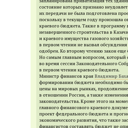
запланирована приватизация тех здани
состояние которых признано неудовле
их передачи не была подготовлена про
поскольку в текущем году произошла о
краевого бюджета. Также в программу
незавершенного строительства в Казач
и краевого имущества газового хозяйст
в первом чтении не вызвал обсуждения
одобрен. Ко второму чтению закон еще 
Но самым главным вопросом, который 
во время сессии Законодательного Соб
в первом чтении краевого бюджета.
Министр финансов края
Владимир Бах
формировании бюджета необходимо бы
цены на мировых рынках, продолжение
в отношении России, а также изменени
законодательства. Кроме этого на мом
главного финансового краевого докумен
проект федерального бюджета и прогн
экономического развития, что также за
финансистов составлять бюджет не оп