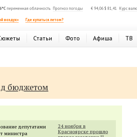
6°C
переменная облачность
Прогноз погоды
€
94,06
$
81,41
Курс вал
й воздух»
Где купаться летом?
Сюжеты
Статьи
Фото
Афиша
ТВ
ад бюджетом
24 ноября в
сование депутатами
Красноярске прошло
ст министра
второе заседание II