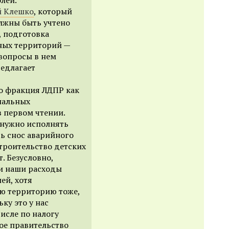
й Клешко
, который
олжны быть учтено
, подготовка
рных территорий —
 вопросы в нем
едлагает
то фракция ЛДПР как
ональных
 первом чтении.
 нужно исполнять
ь снос аварийного
строительство детских
т. Безусловно,
и наши расходы
ей, хотя
ую территорию тоже,
ку это у нас
исле по налогу
ое правительство