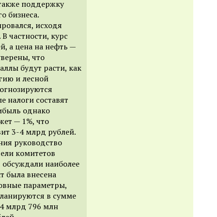
 также поддержку
о бизнеса.
ровался, исходя
В частности, курс
й, а цена на нефть —
уверены, что
ллы будут расти, как
гию и лесной
рогнозируются
ле налоги составят
рибыль однако
ет — 1%, что
ит 3-4 млрд рублей.
ения руководство
тели комитетов
, обсуждали наиболее
кт была внесена
овные параметры,
планируются в сумме
04 млрд 796 млн
лей.