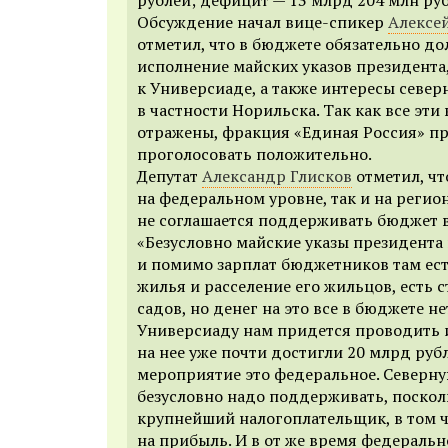
Обсуждение начал вице-спикер
Алексе
отметил, что в бюджете обязательно д
исполнение майских указов президента
к Универсиаде, а также интересы севе
в частности Норильска. Так как все эти
отражены, фракция «Единая Россия» пр
проголосовать положительно.
Д
епутат
Александр Глисков
отметил, ч
на федеральном уровне, так и на реги
не соглашается поддерживать бюджет в
«Безусловно майские указы президента
и помимо зарплат бюджетников там ест
жилья и расселение его жильцов, есть 
садов, но денег на это все в бюджете не
Универсиаду нам придется проводить 
на нее уже почти достигли 20 млрд рубл
мероприятие это федеральное. Северн
безусловно надо поддерживать, посколь
крупнейший налогоплательщик, в том ч
на прибыль. И в от же время федеральн