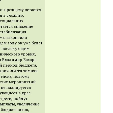
о-прежнему остается
я в сложных
 социальных
стается снижение
 стабилизация
 мы закончили
щем году он уже будет
 с последующим
хнического уровня,
ил Владимир Бахарь.
й период бюджета,
 приходится зимняя
ейска, поэтому
этих мероприятий
 не планируется
ующиеся в крае.
трети, пойдут
выплаты, увеличение
й бюджетников,