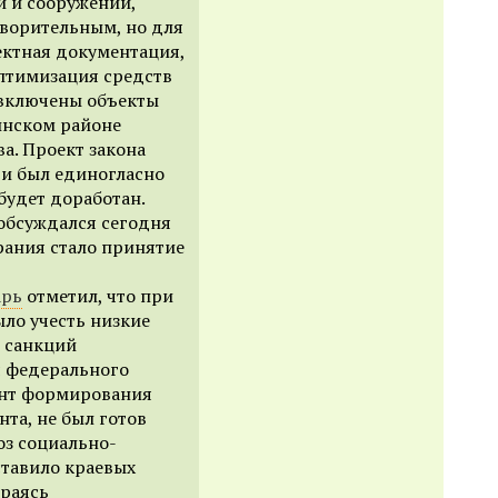
й и сооружений,
творительным, но для
ектная документация,
птимизация средств
 включены объекты
инском районе
ва.
Проект закона
 и был единогласно
будет доработан.
обсуждался сегодня
рания стало принятие
арь
отметил, что при
ло учесть низкие
 санкций
я федерального
ент формирования
та, не был готов
оз социально-
ставило краевых
ираясь