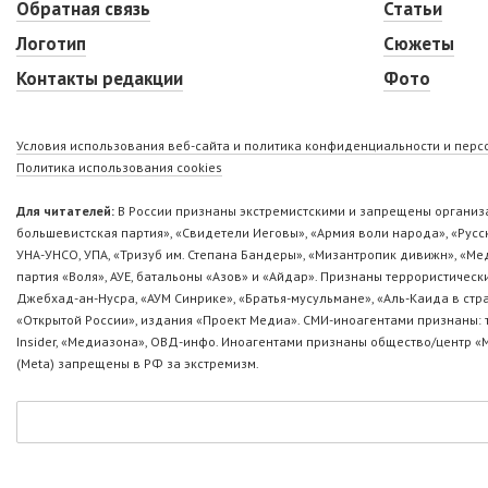
Обратная связь
Статьи
Логотип
Сюжеты
Контакты редакции
Фото
Условия использования веб-сайта и политика конфиденциальности и пер
Политика использования cookies
Для читателей:
В России признаны экстремистскими и запрещены организа
большевистская партия», «Свидетели Иеговы», «Армия воли народа», «Ру
УНА-УНСО, УПА, «Тризуб им. Степана Бандеры», «Мизантропик дивижн», «М
партия «Воля», АУЕ, батальоны «Азов» и «Айдар». Признаны террористическ
Джебхад-ан-Нусра, «АУМ Синрике», «Братья-мусульмане», «Аль-Каида в стр
«Открытой России», издания «Проект Медиа». СМИ-иноагентами признаны: т
Insider, «Медиазона», ОВД-инфо. Иноагентами признаны общество/центр «
(Metа) запрещены в РФ за экстремизм.