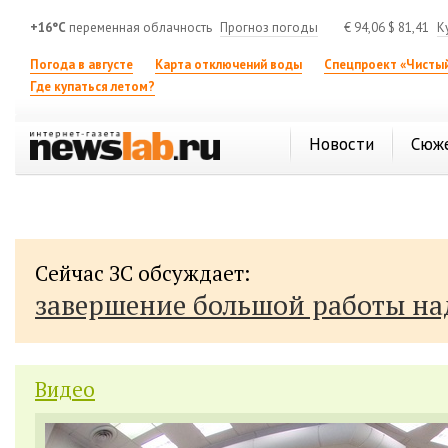
+16°C
переменная облачность
Прогноз погоды
€
94,06
$
81,41
К
Погода в августе
Карта отключений воды
Спецпроект «Чистый
Где купаться летом?
Новости
Сюж
Сейчас ЗС обсуждает:
завершение большой работы н
Видео