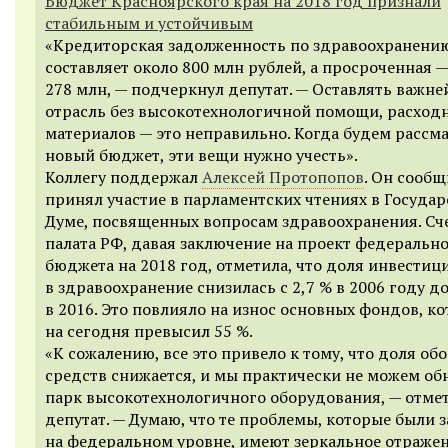
Бюджет Красноярского края на 2018 год признали
стабильным и устойчивым
«Кредиторская задолженность по здравоохранени
составляет около 800 млн рублей, а просроченная —
278 млн, — подчеркнул депутат. — Оставлять важн
отрасль без высокотехнологичной помощи, расход
материалов — это неправильно. Когда будем рассм
новый бюджет, эти вещи нужно учесть».
Коллегу поддержал
Алексей Протопопов
. Он сообщ
принял участие в парламентских чтениях в Госуда
Думе, посвященных вопросам здравоохранения. Сч
палата РФ, давая заключение на проект федеральн
бюджета на 2018 год, отметила, что доля инвестиц
в здравоохранение снизилась с 2,7 % в 2006 году до
в 2016.
Это повлияло на износ основных фондов, к
на сегодня превысил 55 %.
«К сожалению, все это привело к тому, что доля об
средств снижается, и мы практически не можем об
парк высокотехнологичного оборудования, — отме
депутат. — Думаю, что те проблемы, которые были 
на федеральном уровне, имеют зеркальное отраже