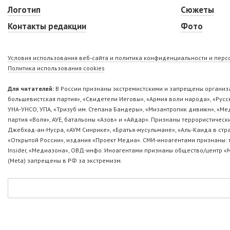
Логотип
Сюжеты
Контакты редакции
Фото
Условия использования веб-сайта и политика конфиденциальности и пер
Политика использования cookies
Для читателей:
В России признаны экстремистскими и запрещены организа
большевистская партия», «Свидетели Иеговы», «Армия воли народа», «Ру
УНА-УНСО, УПА, «Тризуб им. Степана Бандеры», «Мизантропик дивижн», «М
партия «Воля», АУЕ, батальоны «Азов» и «Айдар». Признаны террористическ
Джебхад-ан-Нусра, «АУМ Синрике», «Братья-мусульмане», «Аль-Каида в стр
«Открытой России», издания «Проект Медиа». СМИ-иноагентами признаны: т
Insider, «Медиазона», ОВД-инфо. Иноагентами признаны общество/центр «
(Metа) запрещены в РФ за экстремизм.