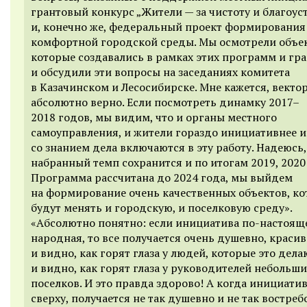
грантовый конкурс „Жители — за чистоту и благоус
и, конечно же, федеральный проект формирования
комфортной городской среды. Мы осмотрели объе
которые создавались в рамках этих программ и гра
и обсудили эти вопросы на заседаниях комитета
в Казачинском и Лесосибирске. Мне кажется, векто
абсолютно верно. Если посмотреть динамку 2017–
2018 годов, мы видим, что и органы местного
самоуправления, и жители гораздо инициативнее и 
со знанием дела включаются в эту работу. Надеюсь,
набранный темп сохранится и по итогам 2019, 2020
Программа рассчитана до 2024 года, мы выйдем
на формирование очень качественных объектов, к
будут менять и городскую, и поселковую среду».
«Абсолютно понятно: если инициатива по-настоящ
народная, то все получается очень душевно, красив
и видно, как горят глаза у людей, которые это дела
и видно, как горят глаза у руководителей небольши
поселков. И это правда здорово! А когда инициати
сверху, получается не так душевно и не так востреб