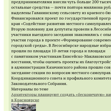
предпринимателями внесли чуть больше 200 тысяч
остальные средства — почти полтора миллиона руб
выделены Галанинскому сельсовету из краевого бю
Финансировался проект по государственной прог
края «Содействие развитию местного самоуправле
Вторую половину дня депутаты провели в Лесосиби
участники выездного заседания знакомились с оп
участия города в проекте «Формирование совреме
городской среды». В Лесосибирске народные избр
прошли по площади 10-летия города и площади
с памятником участникам Енисейско-Маклаковско
восстания, чтобы оценить проекты их благоустройс
в администрации Казачинского района прошло сов
заседание секции по вопросам местного самоупра
Координационного совета и профильного комитет
Законодательного Собрания.
Материалы по теме
Архитекторы планируют создать «бесконечную» н
в Красноярске