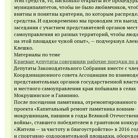
этих средств, то, насколько открыты все процедур
муниципалитетов, чтобы не было любимчиков, что
внятны и понятны критерии, по которым распред
средства. И одновременно мы проводим эти выез
заседания с участием представителей органов мес
самоуправления из разных территорий, чтобы люд
на этой площадке чужой опыт», — подчеркнул Алек
Клешко.
Материалы по теме
Краевые депутаты совершили рабочие поездки по 
Депутаты Законодательного Собрания вместе с чл
Координационного совета Ассоциации по взаимод
представительных органов государственной власт
и местного самоуправления края побывали в селах
Мокрушинское и Галанино.
После посещения памятника, отремонтированного 
проекта «Капитальный ремонт памятника воинам-
мокрушинцам, павшим в годы Великой Отечествен
войны», ставшего победителем в грантовом конкур
«Жители — за чистоту и благоустройство» в 2016 го
и спортивно-оздоровительной площадки, оборудо