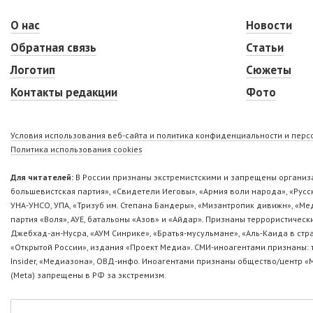
О нас
Новости
Обратная связь
Статьи
Логотип
Сюжеты
Контакты редакции
Фото
Условия использования веб-сайта и политика конфиденциальности и пер
Политика использования cookies
Для читателей:
В России признаны экстремистскими и запрещены организа
большевистская партия», «Свидетели Иеговы», «Армия воли народа», «Ру
УНА-УНСО, УПА, «Тризуб им. Степана Бандеры», «Мизантропик дивижн», «М
партия «Воля», АУЕ, батальоны «Азов» и «Айдар». Признаны террористическ
Джебхад-ан-Нусра, «АУМ Синрике», «Братья-мусульмане», «Аль-Каида в стр
«Открытой России», издания «Проект Медиа». СМИ-иноагентами признаны: т
Insider, «Медиазона», ОВД-инфо. Иноагентами признаны общество/центр «
(Metа) запрещены в РФ за экстремизм.