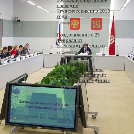
наследие
Студенческих игр 2019
года
8 ноября
Поздравление с 23
Февраля от
Александра Додатко
22 февраля
В Красноярске
открылась выставка
«Красноярский край:
народ и армия едины»
9 декабря
Все видео