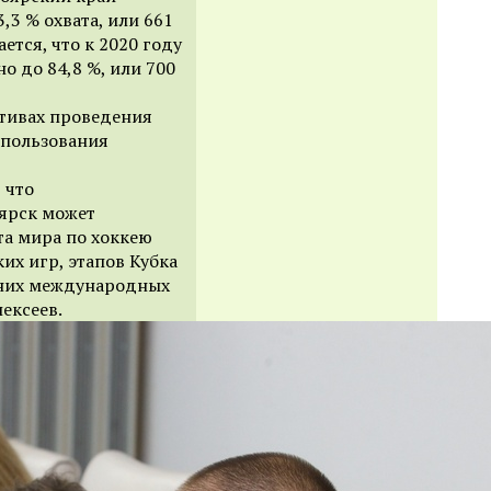
,3 % охвата, или 661
ется, что к 2020 году
но до 84,8 %, или 700
ктивах проведения
спользования
 что
оярск может
та мира по хоккею
х игр, этапов Кубка
мних международных
лексеев.