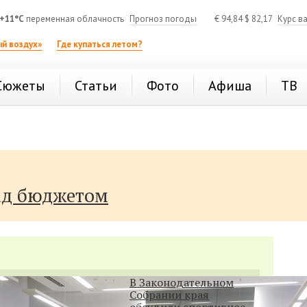
+11°C
переменная облачность
Прогноз погоды
€
94,84
$
82,17
Курс в
й воздух»
Где купаться летом?
Сюжеты
Статьи
Фото
Афиша
ТВ
ад бюджетом
В Законодательном
Собрании края
обсудили спортивное