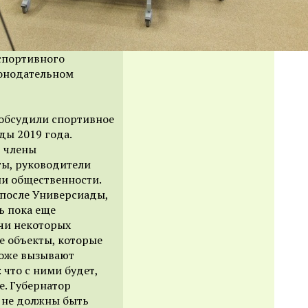
 спортивного
конодательном
обсудили спортивное
ды 2019 года.
, члены
ты, руководители
ли общественности.
 после Универсиады,
ть пока еще
чи некоторых
е объекты, которые
тоже вызывают
что с ними будет,
е. Губернатор
 не должны быть