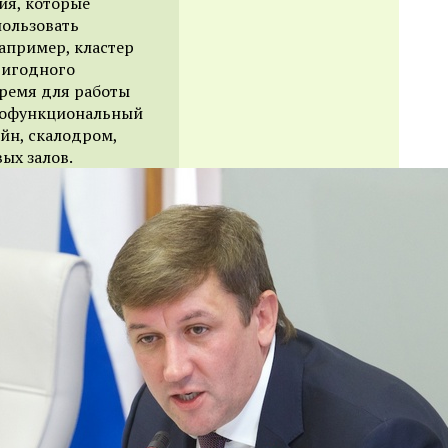
ия, которые
пользовать
апример, кластер
ригодного
время для работы
огофункциональный
йн, скалодром,
ых залов.