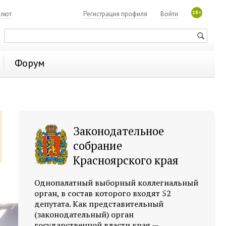
18+
алют
Регистрация профиля
Войти
Форум
Законодательное
собрание
Красноярского края
Однопалатный выборный коллегиальный
орган, в состав которого входят 52
депутата. Как представительный
(законодательный) орган
государственной власти края —