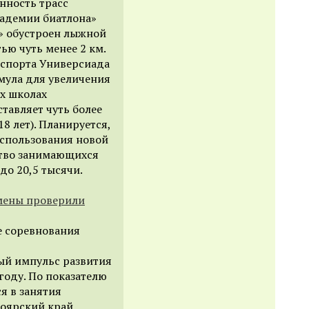
нность трасс
адемии биатлона»
а» обустроен лыжной
ю чуть менее 2 км.
 спорта Универсиада
имула для увеличения
х школах
ставляет чуть более
18 лет). Планируется,
использования новой
тво занимающихся
до 20,5 тысячи.
мены проверили
е соревнования
ый импульс развития
году. По показателю
я в занятия
ноярский край