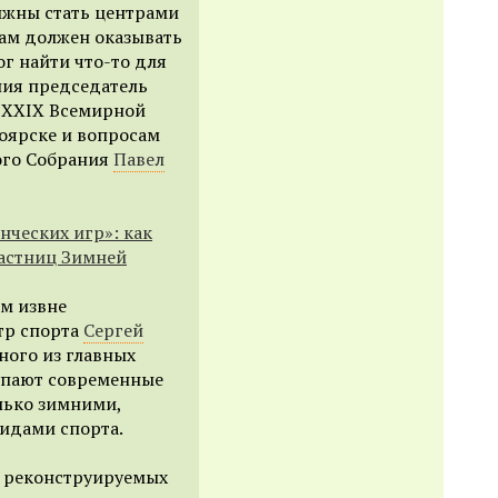
лжны стать центрами
там должен оказывать
г найти что-то для
ания председатель
 XXIX Всемирной
оярске и вопросам
ого Собрания
Павел
нческих игр»: как
частниц Зимней
ям извне
тр спорта
Сергей
дного из главных
упают современные
лько зимними,
видами спорта.
и реконструируемых