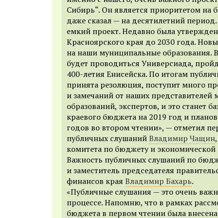
Сибирь“
. Он является приоритетом на 
даже сказал — на десятилетний период.
емкий проект. Недавно была утвержден
Красноярского края до 2030 года. Нов
на наши муниципальные образования. 
будет проводиться Универсиада, прой
400-летия Енисейска. По итогам публи
принята резолюция, поступит много п
и замечаний от наших представителей
образований, экспертов, и это станет б
краевого бюджета на 2019 год и плано
годов во втором чтении», — отметил п
публичных слушаний
Владимир Чащин
комитета по бюджету и экономической 
Важность публичных слушаний по бюдж
и заместитель председателя правитель
финансов края
Владимир Бахарь
.
«
Публичные слушания — это очень важ
процессе. Напомню, что в
рамках рассм
бюджета в первом чтении была внесена