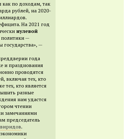
 как по доходам, так
арда рублей, на 2020-
миллиардов.
фицита. На 2021 год
ически
нулевой
 политики —
ы государства», —
преддверии года
е и празднования
ционно проводятся
й, включая тех, кто
е тех, кто является
слышать разные
ждения нам удастся
тором чтении
и замечаниями
ам председатель
Свиридов
.
 экономики