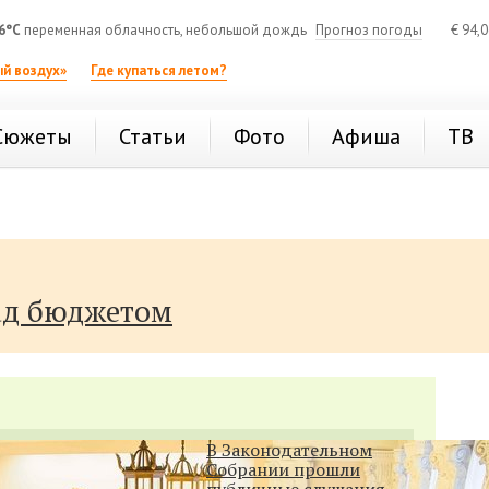
6°C
переменная облачность, небольшой дождь
Прогноз погоды
€
94,
й воздух»
Где купаться летом?
Сюжеты
Статьи
Фото
Афиша
ТВ
ад бюджетом
В Законодательном
Собрании прошли
публичные слушания