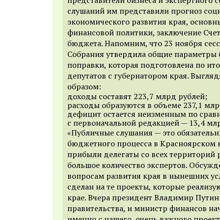
слушаний им представили прогноз соц
экономического развития края, основн
финансовой политики, заключение Счет
бюджета.
Напомним, что 23 ноября сес
Собрания
утвердила
общие параметры 
поправки, которая подготовлена по ит
депутатов с губернатором края. Выгля
образом:
доходы составят 223,7 млрд рублей;
расходы образуются в объеме 237,1 млр
дефицит остается неизменным по срав
с первоначальной редакцией — 13,4 мл
«Публичные слушания — это обязатель
бюджетного процесса в Красноярском 
прибыли делегаты со всех территорий р
большое количество экспертов. Обсуж
вопросам развития края в нынешних ус
сделан на те проекты, которые реализ
крае. Вчера
п
резидент Владимир Путин
правительства, и
министр финансов нач
именно с нашего, очень важного проект