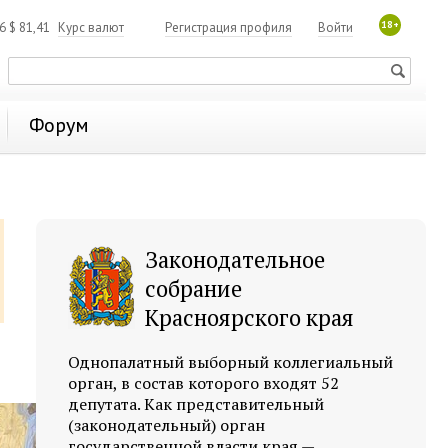
18+
06
$
81,41
Курс валют
Регистрация профиля
Войти
Форум
Законодательное
собрание
Красноярского края
Однопалатный выборный коллегиальный
орган, в состав которого входят 52
депутата. Как представительный
(законодательный) орган
государственной власти края —