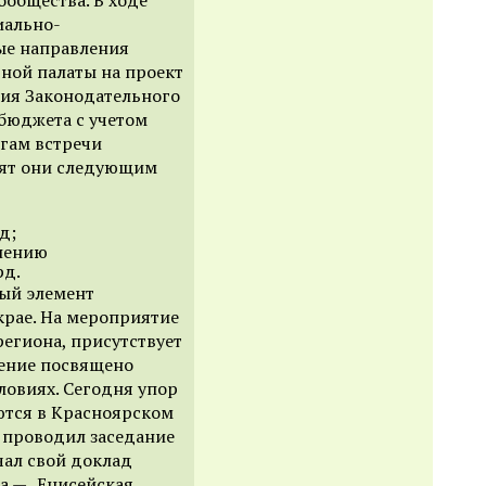
иально-
ые направления
ной палаты на проект
сия Законодательного
бюджета с учетом
огам
встречи
дят они следующим
д;
нению
рд.
ный элемент
крае. На мероприятие
егиона, присутствует
дение посвящено
ловиях. Сегодня упор
уются в Красноярском
 проводил заседание
ал свой доклад
а — „Енисейская