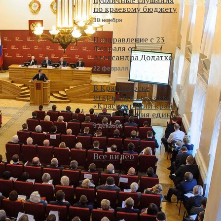
по краевому бюджету
30 ноября
Поздравление с 23
Февраля от
Александра Додатко
22 февраля
В Красноярске
открылась выставка
«Красноярский край:
народ и армия едины»
9 декабря
Все видео