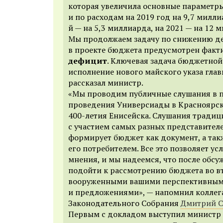
которая увеличила основные параметры
и по расходам на 2019 год на 9,7 милли
й — на 5,3 миллиарда, на 2021 — на 12 
Мы продолжаем задачу по снижению де
в проекте бюджета предусмотрен факт
дефицит
. Ключевая задача бюджетной
исполнение нового майского указа глав
рассказал министр.
«Мы проводим публичные слушания в 
проведения Универсиады в Красноярск
400-летия Енисейска. Слушания тради
с участием самых разных представителе
формирует бюджет как документ, а такж
его потребителем. Все это позволяет у
мнения, и мы надеемся, что после обсу
подойти к рассмотрению бюджета во в
вооруженными вашими перспективным
и предложениями», — напомнил коллег
Законодательного Собрания
Дмитрий 
Первым c докладом выступил министр