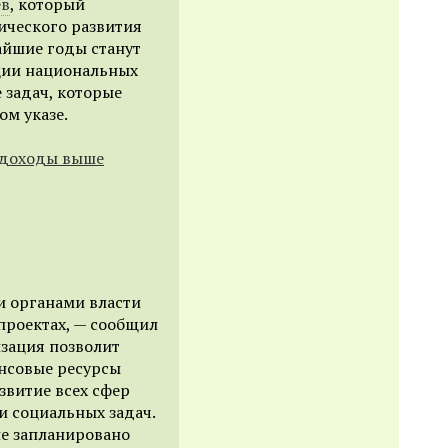
ев
, который
ического развития
жайшие годы станут
ции национальных
 задач, которые
ом указе.
 доходы выше
и органами власти
проектах, — сообщил
изация позволит
нсовые ресурсы
звитие всех сфер
 социальных задач.
не запланировано