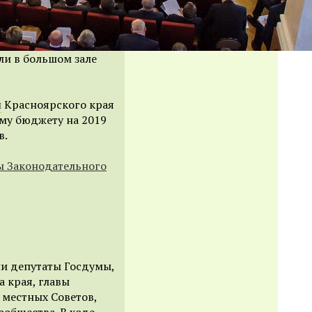
и в большом зале
и
Красноярского края
му бюджету на 2019
в.
ы Законодательного
ли
депутаты
Госдумы
,
а края, главы
 местных Советов,
ообщества. В ходе