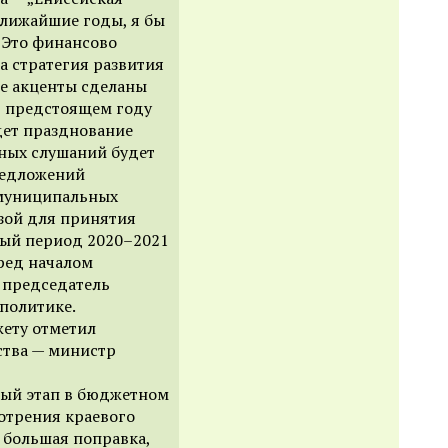
ближайшие годы, я бы
 Это финансово
а стратегия развития
ые акценты сделаны
В предстоящем году
дет празднование
чных слушаний будет
редложений
 муниципальных
азой для принятия
вый период 2020–2021
еред началом
, председатель
политике.
ету отметил
ства — министр
ный этап в бюджетном
отрения краевого
 большая поправка,