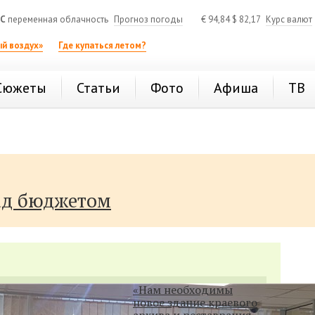
°C
переменная облачность
Прогноз погоды
€
94,84
$
82,17
Курс валют
й воздух»
Где купаться летом?
Сюжеты
Статьи
Фото
Афиша
ТВ
ад бюджетом
«Нам необходимы
новое здание краевого
архива и реставрация