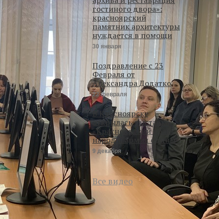
гостиного двора»:
красноярский
памятник архитектуры
нуждается в помощи
30 января
Поздравление с 23
Февраля от
Александра Додатко
22 февраля
В Красноярске
открылась выставка
«Красноярский край:
народ и армия едины»
9 декабря
Все видео