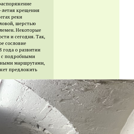
распоряжение
0-летия крещения
регах реки
оловой, шерстью
лемен. Некоторые
сти и сегодня. Так,
ое сословие
8 года о развитии
я с подробными
дными маршрутами,
ожет предложить