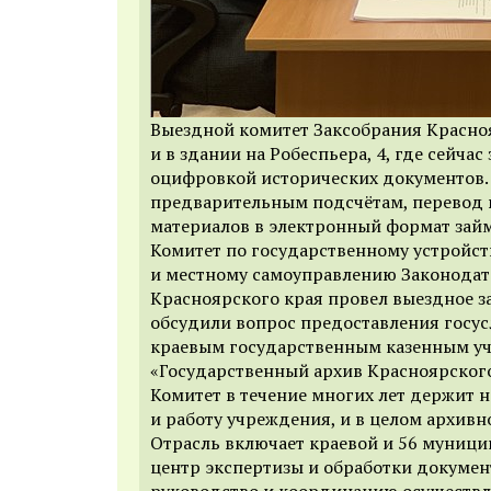
Выездной комитет Заксобрания Красно
и в здании на Робеспьера, 4, где сейча
оцифровкой исторических документов.
предварительным подсчётам, перевод 
материалов в электронный формат займ
Комитет по государственному устройст
и местному самоуправлению Законодат
Красноярского края провел выездное з
обсудили вопрос предоставления госу
краевым государственным казенным у
«Государственный архив Красноярского
Комитет в течение многих лет держит 
и работу учреждения, и в целом архивно
Отрасль включает краевой и 56 муниц
центр экспертизы и обработки докумен
руководство и координацию осуществл