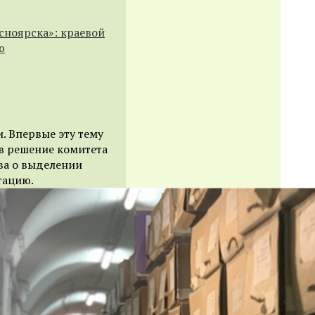
сноярска»: краевой
ю
и
.
В
первые эту тему
 в решение комитета
ва о выделении
тацию.