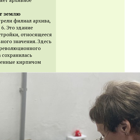
т землю
трели
филиал архива,
 6. Это
здани
е
стройки, относяще
е
ся
ного значения. Здесь
ореволюционного
а сохранилась
енные
кирпичом