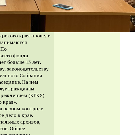
ярского края провели
с занимаются
 По
всего фонда
ёт больше 13 лет.
ву, законодательству
ельного Собрания
аседание. На нем
слуг гражданам
чреждением (КГКУ)
 края».
на особом контроле
е дело в крае.
ипальных
архивов
,
тов. Общее
яет архивное