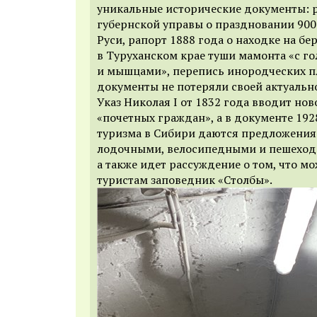
уникальные исторические документы: 
губернской управы о праздновании 90
Руси, рапорт 1888 года о находке на бе
в Туруханском крае туши мамонта «с г
и мышцами», перепись инородческих п
документы не потеряли своей актуально
Указ Николая I от 1832 года вводит нов
«почетных граждан», а в документе 192
туризма в Сибири даются предложени
лодочными, велосипедными и пешехо
а также идет рассуждение о том, что м
туристам заповедник «Столбы».