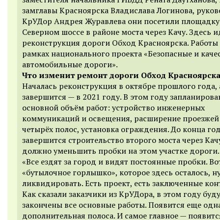
замглавы Красноярска Владислава Логинова, руко
КрУДор Андрея Журавлева они посетили площадку
Северном шоссе в районе моста через Кач
у
. Здесь и
реконструкция дороги Обход Красноярска. Работы 
рамках национального проекта «Безопасные и каче
автомобильные дороги».
Что изменит ремонт дороги Обход Красноярска
Началась реконструкция в октябре прошлого года, 
завершится — в 2021 году. В этом году запланирова
основной объём работ: устройство инженерных
коммуникаций и освещения, расширение проезжей 
четырёх полос, установка ограждения. До конца го
завершится строительство второго моста через Качу
должно уменьшить пробки на этом участке дороги.
«Все ездят за город и видят постоянные пробки. Во
«бутылочное горлышко», которое здесь осталось, н
ликвидировать. Есть проект, есть заключенные кон
Как сказали заказчики из КрУДора, в этом году буд
закончены все основные работы. Появится еще одн
дополнительная полоса. И самое главное — появит