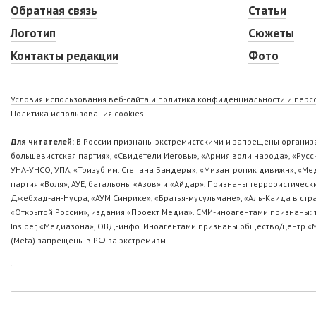
Обратная связь
Статьи
Логотип
Сюжеты
Контакты редакции
Фото
Условия использования веб-сайта и политика конфиденциальности и пер
Политика использования cookies
Для читателей:
В России признаны экстремистскими и запрещены организа
большевистская партия», «Свидетели Иеговы», «Армия воли народа», «Ру
УНА-УНСО, УПА, «Тризуб им. Степана Бандеры», «Мизантропик дивижн», «М
партия «Воля», АУЕ, батальоны «Азов» и «Айдар». Признаны террористическ
Джебхад-ан-Нусра, «АУМ Синрике», «Братья-мусульмане», «Аль-Каида в стр
«Открытой России», издания «Проект Медиа». СМИ-иноагентами признаны: т
Insider, «Медиазона», ОВД-инфо. Иноагентами признаны общество/центр «
(Metа) запрещены в РФ за экстремизм.