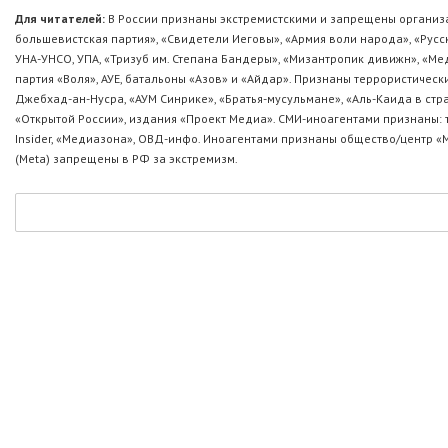
Для читателей:
В России признаны экстремистскими и запрещены организа
большевистская партия», «Свидетели Иеговы», «Армия воли народа», «Ру
УНА-УНСО, УПА, «Тризуб им. Степана Бандеры», «Мизантропик дивижн», «М
партия «Воля», АУЕ, батальоны «Азов» и «Айдар». Признаны террористическ
Джебхад-ан-Нусра, «АУМ Синрике», «Братья-мусульмане», «Аль-Каида в стр
«Открытой России», издания «Проект Медиа». СМИ-иноагентами признаны: т
Insider, «Медиазона», ОВД-инфо. Иноагентами признаны общество/центр «
(Metа) запрещены в РФ за экстремизм.