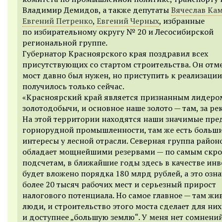
Владимир Демидов, а также депутаты
Вячеслав Ка
Евгений Петренко
,
Евгений Черных
, избранные
по избирательному округу № 20 и Лесосибирской
региональной группе.
Губернатор Красноярского края поздравил всех
присутствующих со стартом строительства. Он отме
мост давно был нужен, но приступить к реализации
получилось только сейчас.
«Красноярский край является признанным лидеро
золотодобычи, и основное наше золото — там, за рек
На этой территории находятся наши значимые пр
горнорудной промышленности, там же есть больш
интересы у лесной отрасли. Северная группа район
обладает мощнейшими резервами — по самым ск
подсчетам, в ближайшие годы здесь в качестве ин
будет вложено порядка 180 млрд рублей, а это озна
более 20 тысяч рабочих мест и серьезный прирост
налогового потенциала. Но самое главное — там жи
люди, и строительство этого моста сделает для ни
и доступнее „большую землю“. У меня нет сомнений