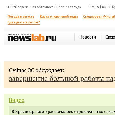
+18°C
переменная облачность
Прогноз погоды
€
93,19
$
80,93
К
Погода в августе
Карта отключений воды
Спецпроект «Чистый
Где купаться летом?
Новости
Сюж
Сейчас ЗС обсуждает:
завершение большой работы н
Видео
В Красноярском крае началось строительство седь