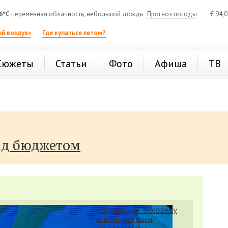
6°C
переменная облачность, небольшой дождь
Прогноз погоды
€
94,
й воздух»
Где купаться летом?
Сюжеты
Статьи
Фото
Афиша
ТВ
ад бюджетом
«Внимание человеку
и конкретным
проблемам»: