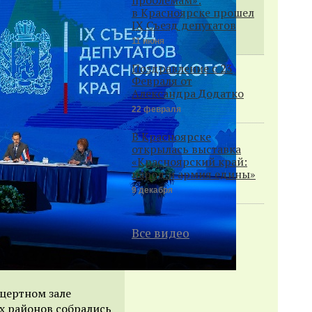
в Красноярске прошел
IX Съезд депутатов
11 июня
Поздравление с 23
Февраля от
Александра Додатко
22 февраля
В Красноярске
открылась выставка
«Красноярский край:
народ и армия едины»
9 декабря
Все видео
цертном зале
ех районов собрались