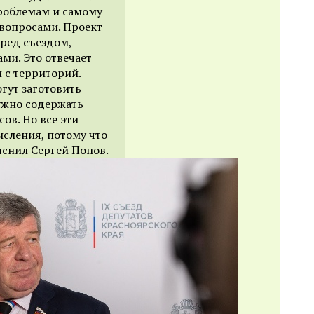
роблемам и самому
вопросами. Проект
ред съездом,
и. Это отвечает
 с территорий.
огут заготовить
нужно содержать
ов. Но все эти
сления, потому что
яснил Сергей Попов.