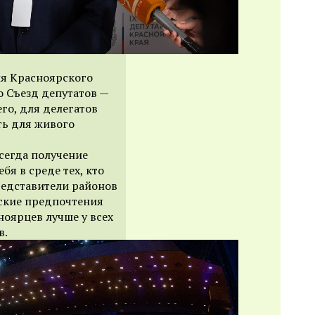
ия Красноярского
о Съезд депутатов —
го, для делегатов
ть для живого
всегда получение
бя в среде тех, кто
редставители районов
еские предпочтения
ноярцев лучше у всех
в.