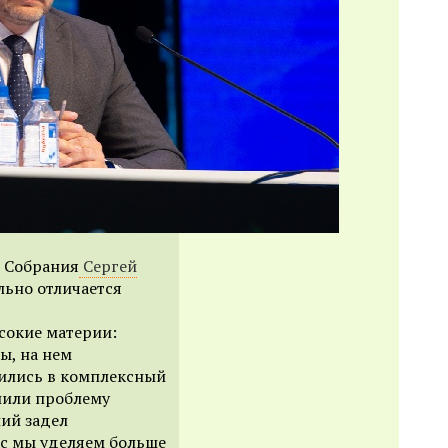
 Собрания
Сергей
льно отличается
сокие материи:
ы, на нем
ились в комплексный
шили проблему
ший задел
ас мы уделяем больше