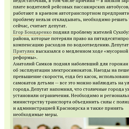
недостаточная, в том числе причина — в низкой за
плате водителей рейсовых пассажирских автобусов
работают в краевом автотранспортном предприяти
проблему нельзя откладывать, необходимо решать
сейчас, считает депутат.
Егор Бондаренко
поднял проблему жителей Сухобу
района, которые потеряли право на пятидесятипр
компенсацию расходов по водоотведению. Депута
Притуляк
высказался о медленном ходе «мусорной
реформы».
Анатолий Самков поднял наболевший для горожан
об эксплуатации электросамокатов. Наезды на пеше
превышение скорости, езда без касок, использован
самокатов детьми — все это можно наблюдать на у
города. Депутат напомнил, что столичные города у
установили ограничения. Необходимо и региональ
министерству транспорта объединить силы с поли
и администрацией Красноярска и также принять
необходимые меры.