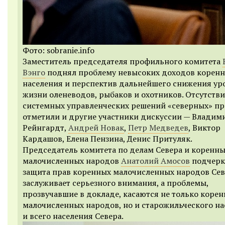
Фото: sobranie.info
Заместитель председателя профильного комитета
Вэнго
поднял проблему невысоких доходов коренн
населения и перспектив дальнейшего снижения ур
жизни оленеводов, рыбаков и охотников. Отсутстви
системных управленческих решений «северных» п
отметили и другие участники дискуссии — Владим
Рейнгардт,
Андрей Новак
,
Петр Медведев
, Виктор
Кардашов, Елена Пензина, Денис Притуляк.
Председатель комитета по делам Севера и коренн
малочисленных народов
Анатолий Амосов
подчеркн
защита прав коренных малочисленных народов Сев
заслуживает серьезного внимания, а проблемы,
прозвучавшие в докладе, касаются не только коре
малочисленных народов, но и старожильческого на
и всего населения Севера.