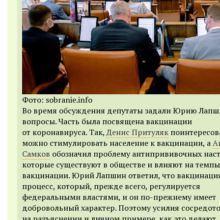
Фото: sobranie.info
Во время обсуждения депутаты задали Юрию Лапш
вопросы. Часть была посвящена вакцинации
от коронавируса. Так,
Денис Притуляк
поинтересова
можно стимулировать население к вакцинации, а
А
Самков
обозначил проблему антипрививочных наст
которые существуют в обществе и влияют на темпы
вакцинации. Юрий Лапшин ответил, что вакцинация
процесс, который, прежде всего, регулируется
федеральными властями, и он по-прежнему имеет
добровольный характер. Поэтому усилия сосредот
на разъяснении и личном примере, как это делают,