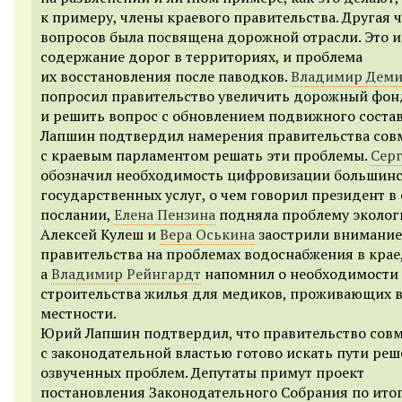
к примеру, члены краевого правительства. Другая 
вопросов была посвящена дорожной отрасли. Это и
содержание дорог в территориях, и проблема
их восстановления после паводков.
Владимир Дем
попросил правительство увеличить дорожный фон
и решить вопрос с обновлением подвижного соста
Лапшин подтвердил намерения правительства сов
с краевым парламентом решать эти проблемы.
Сер
обозначил необходимость цифровизации большинс
государственных услуг, о чем говорил президент в
послании,
Елена Пензина
подняла проблему эколог
Алексей Кулеш и
Вера Оськина
заострили внимание
правительства на проблемах водоснабжения в крае
а
Владимир Рейнгардт
напомнил о необходимости
строительства жилья для медиков, проживающих в
местности.
Юрий Лапшин подтвердил, что правительство сов
с законодательной властью готово искать пути ре
озвученных проблем. Депутаты примут проект
постановления Законодательного Собрания по ито