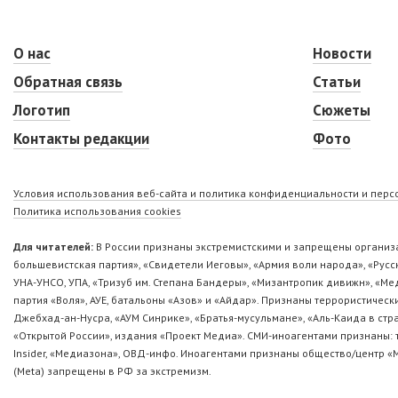
О нас
Новости
Обратная связь
Статьи
Логотип
Сюжеты
Контакты редакции
Фото
Условия использования веб-сайта и политика конфиденциальности и пер
Политика использования cookies
Для читателей:
В России признаны экстремистскими и запрещены организа
большевистская партия», «Свидетели Иеговы», «Армия воли народа», «Ру
УНА-УНСО, УПА, «Тризуб им. Степана Бандеры», «Мизантропик дивижн», «М
партия «Воля», АУЕ, батальоны «Азов» и «Айдар». Признаны террористическ
Джебхад-ан-Нусра, «АУМ Синрике», «Братья-мусульмане», «Аль-Каида в стр
«Открытой России», издания «Проект Медиа». СМИ-иноагентами признаны: т
Insider, «Медиазона», ОВД-инфо. Иноагентами признаны общество/центр «
(Metа) запрещены в РФ за экстремизм.