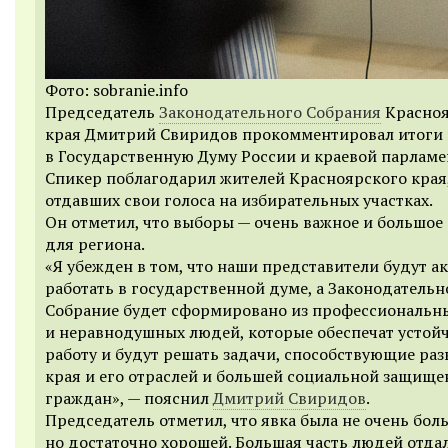
Фото: sobranie.info
Председатель
Законодательного Собрания
Красноя
края Дмитрий Свиридов прокомментировал итоги
в Государственную Думу России и краевой парламе
Спикер поблагодарил жителей Красноярского края
отдавших свои голоса на избирательных участках.
Он отметил, что выборы — очень важное и большое
для региона.
«Я убежден в том, что наши представители будут а
работать в государственной думе, а Законодательн
Собрание будет сформировано из профессиональн
и неравнодушных людей, которые обеспечат устой
работу и будут решать задачи, способствующие ра
края и его отраслей и большей социальной защище
граждан», — пояснил
Дмитрий Свиридов
.
Председатель отметил, что явка была не очень бол
но достаточно хорошей. Большая часть людей отда