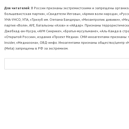
Для читателей:
В России признаны экстремистскими и запрещены организа
большевистская партия», «Свидетели Иеговы», «Армия воли народа», «Ру
УНА-УНСО, УПА, «Тризуб им. Степана Бандеры», «Мизантропик дивижн», «М
партия «Воля», АУЕ, батальоны «Азов» и «Айдар». Признаны террористическ
Джебхад-ан-Нусра, «АУМ Синрике», «Братья-мусульмане», «Аль-Каида в стр
«Открытой России», издания «Проект Медиа». СМИ-иноагентами признаны: т
Insider, «Медиазона», ОВД-инфо. Иноагентами признаны общество/центр «
(Metа) запрещены в РФ за экстремизм.