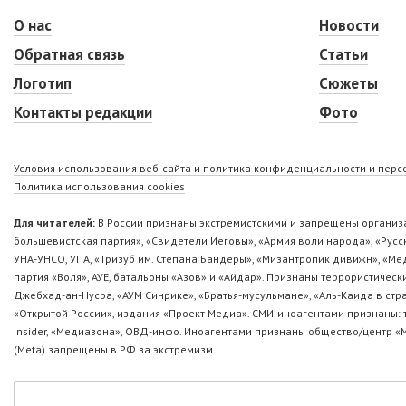
О нас
Новости
Обратная связь
Статьи
Логотип
Сюжеты
Контакты редакции
Фото
Условия использования веб-сайта и политика конфиденциальности и пер
Политика использования cookies
Для читателей:
В России признаны экстремистскими и запрещены организа
большевистская партия», «Свидетели Иеговы», «Армия воли народа», «Ру
УНА-УНСО, УПА, «Тризуб им. Степана Бандеры», «Мизантропик дивижн», «М
партия «Воля», АУЕ, батальоны «Азов» и «Айдар». Признаны террористическ
Джебхад-ан-Нусра, «АУМ Синрике», «Братья-мусульмане», «Аль-Каида в стр
«Открытой России», издания «Проект Медиа». СМИ-иноагентами признаны: т
Insider, «Медиазона», ОВД-инфо. Иноагентами признаны общество/центр «
(Metа) запрещены в РФ за экстремизм.