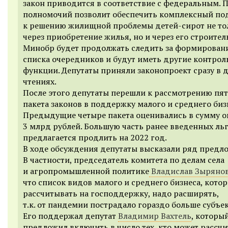
закон приводится в соответствие с федеральным. 
полномочий позволит обеспечить комплексный по
к решению жилищной проблемы детей-сирот не то
через приобретение жилья, но и через его строител
Минобр будет продолжать следить за формирован
списка очередников и будут иметь другие контро
функции. Депутаты приняли законопроект сразу в 
чтениях.
После этого депутаты перешли к рассмотрению пя
пакета законов в поддержку малого и среднего биз
Предыдущие четыре пакета оценивались в сумму о
3 млрд рублей. Большую часть ранее введенных ль
предлагается продлить на 2022 год.
В ходе обсуждения депутаты высказали ряд предл
В частности, председатель комитета по делам села
и агропромышленной политике
Владислав Зыряно
что список видов малого и среднего бизнеса, кото
рассчитывать на господдержку, надо расширять,
т.к. от пандемии пострадало гораздо больше субъе
Его поддержал депутат
Владимир Вахтель
, которы
предложил включить в число тех, кто может рассч