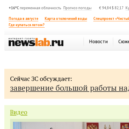
+16°C
переменная облачность
Прогноз погоды
€
94,84
$
82,17
К
Погода в августе
Карта отключений воды
Спецпроект «Чистый
Где купаться летом?
Новости
Сюж
Сейчас ЗС обсуждает:
завершение большой работы н
Видео