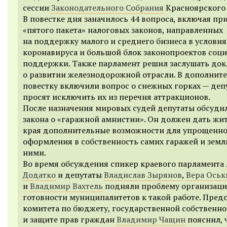
сессии
Законодательного Собрания
Красноярского 
В повестке дня заначилось 44 вопроса, включая пр
«пятого пакета» налоговых законов, направленных
на поддержку малого и среднего бизнеса в условия
коронавируса и большой блок законопроектов соц
поддержки. Также парламент решил заслушать док
о развитии железнодорожной отрасли. В дополнит
повестку включили вопрос о снежных горках — деп
просят исключить их из перечня аттракционов.
После назначения мировых судей депутаты обсуди
закона о «гаражной амнистии». Он должен дать жи
края дополнительные возможности для упрощенн
оформления в собственность самих гаражей и земл
ними.
Во время обсуждения спикер краевого парламента
Додатко
и депутаты
Владислав Зырянов
,
Вера Оськ
и
Владимир Вахтель
подняли проблему организац
готовности муниципалитетов к такой работе. Пред
комитета по бюджету, государственной собственно
и защите прав граждан
Владимир Чащин
пояснил, 