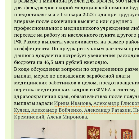
в размере 1 миллиона рублей для врачей, 500 тыся
для фельдшеров скорой медицинской помощи буд
предоставляться с 1 января 2022 года при трудоус
впервые после окончания высшего или среднего
профессионального медицинского учреждения ли
переезде на работу из населенного пункта другого
РФ. Размер выплаты увеличивается на размер райо
коэффициента. По предварительным расчетам при
данного документа потребует увеличения расходов
бюджета на 46,3 млн рублей ежегодно.
В ходе обсуждения вопросы по определению разме
выплат, мерах по повышению заработной платы
медицинских работников в целом, предотвращени
перетока медицинских кадров из ФМБА в систему
здравоохранения края, обязательствах после получ
выплаты задали
Ирина Иванова
,
Александр Глиско
Кулеш
,
Александр Бойченко
,
Александр Ратахин
,
Н
Креминский
,
Алена Миронова
.