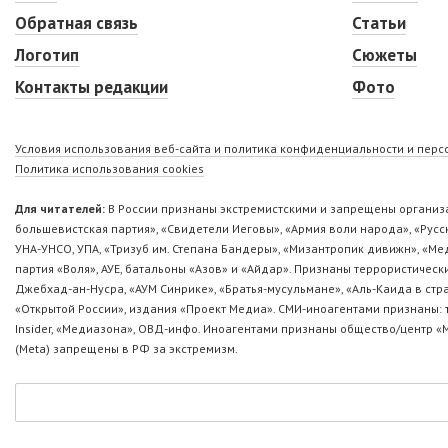
Обратная связь
Статьи
Логотип
Сюжеты
Контакты редакции
Фото
Условия использования веб-сайта и политика конфиденциальности и пер
Политика использования cookies
Для читателей:
В России признаны экстремистскими и запрещены организа
большевистская партия», «Свидетели Иеговы», «Армия воли народа», «Ру
УНА-УНСО, УПА, «Тризуб им. Степана Бандеры», «Мизантропик дивижн», «М
партия «Воля», АУЕ, батальоны «Азов» и «Айдар». Признаны террористическ
Джебхад-ан-Нусра, «АУМ Синрике», «Братья-мусульмане», «Аль-Каида в стр
«Открытой России», издания «Проект Медиа». СМИ-иноагентами признаны: т
Insider, «Медиазона», ОВД-инфо. Иноагентами признаны общество/центр «
(Metа) запрещены в РФ за экстремизм.