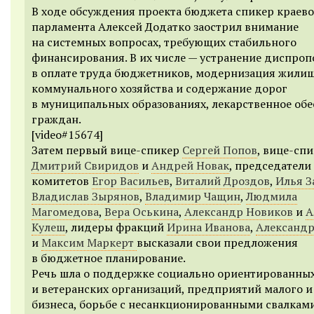
В ходе обсуждения проекта бюджета спикер краево
парламента Алексей Додатко заострил внимание
на системных вопросах, требующих стабильного
финансирования. В их числе — устранение диспро
в оплате труда бюджетников, модернизация жили
коммунального хозяйства и содержание дорог
в муниципальных образованиях, лекарственное об
граждан.
[video#15674]
Затем первый вице-спикер
Сергей Попов
, вице-сп
Дмитрий Свиридов
и
Андрей Новак
, председатели
комитетов
Егор Васильев
,
Виталий Дроздов
,
Илья З
Владислав Зырянов
,
Владимир Чащин
,
Людмила
Магомедова
,
Вера Оськина
,
Александр Новиков
и
А
Кулеш
, лидеры фракций
Ирина Иванова
,
Александр
и
Максим Маркерт
высказали свои предложения
в бюджетное планирование.
Речь шла о поддержке социально ориентированны
и ветеранских организаций, предприятий малого и
бизнеса, борьбе с несанкционированными свалками