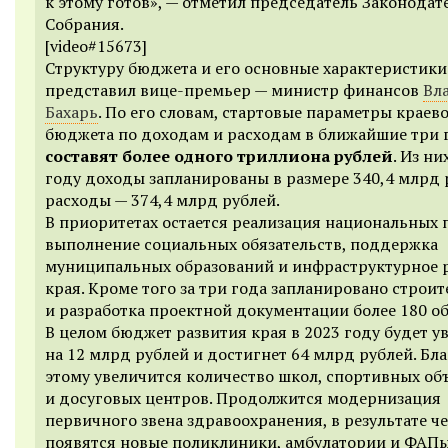
к этому готов», — отметил председатель Законодат
Собрания.
[video#15673]
Структуру бюджета и его основные характеристики
представил вице-премьер — министр финансов
Вл
Бахарь
. По его словам, стартовые параметры краев
бюджета по доходам и расходам в ближайшие три 
составят более одного триллиона рублей
. Из ни
году доходы запланированы в размере 340,4 млрд 
расходы — 374,4 млрд рублей.
В приоритетах остается реализация национальных 
выполнение социальных обязательств, поддержка
муниципальных образований и инфраструктурное 
края. Кроме того за три года запланировано строит
и разработка проектной документации более 180 об
В целом бюджет развития края в 2023 году будет у
на 12 млрд рублей и достигнет 64 млрд рублей. Бл
этому увеличится количество школ, спортивных об
и досуговых центров. Продолжится модернизация
первичного звена здравоохранения, в результате ч
появятся новые поликлиники, амбулатории и ФАПы