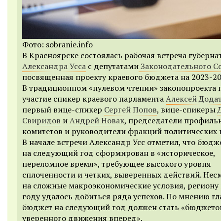
Фото: sobranie.info
В Красноярске состоялась рабочая встреча губерна
Александра Усса
с депутатами
Законодательного С
посвященная проекту краевого бюджета на 2023-20
В традиционном «нулевом чтении» законопроекта
участие спикер краевого парламента
Алексей Дода
первый вице-спикер
Сергей Попов
, вице-спикеры
Свиридов
и
Андрей Новак
, председатели профиль
комитетов и руководители фракций политических 
В начале встречи Александр Усс отметил, что бюдж
на следующий год сформирован в «историческое,
переломное время», требующее высокого уровня
сплоченности и четких, выверенных действий. Нес
на сложные макроэкономические условия, региону 
году удалось добиться ряда успехов. По мнению гл
бюджет на следующий год должен стать «бюджет
уверенного движения вперед».