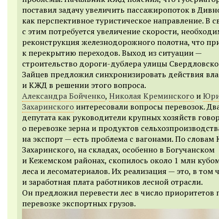
поставил задачу увеличить пассажиропоток в Дивн
как перспективное туристическое направление. В с
с этим потребуется увеличение скорости, необходи
реконструкция железнодорожного полотна, что пр
к перекрытию переходов. Выход из ситуации —
строительство дороги-дублера улицы Свердловско
Зайцев предложил синхронизировать действия вла
и КЖД в решении этого вопроса.
Александра Бойченко
,
Николая Креминского
и
Юр
Захаринского
интересовали вопросы перевозок. Дв
депутата как руководители крупных хозяйств гово
о перевозке зерна и продуктов сельхозпроизводств
на экспорт — есть проблема с вагонами. По словам
Захаринского, на складах, особенно в Богучанском
и Кежемском районах, скопилось около 1 млн кубо
леса и лесоматериалов. Их реализация — это, в том 
и заработная плата работников лесной отрасли.
Он предложил перевести лес в число приоритетов 
перевозке экспортных грузов.