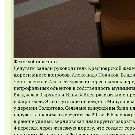
Фото: sobranie.info
Депутаты задали руководитель Красноярской желе
дороги много вопросов.
Александр Новиков
,
Влад
Чернышенко
и
Алексей Кулеш
интересовались пере
непрофильных объектов в собственность муниципа
Владислав Зырянов
и
Илья Зайцев
рассказали о пр
избирателей. Это отсутствие переезда в Минусинск
у деревни Солдатово. Сельчане вынуждены были и
нарушать правила, или ездить за 20 км. В Краснояр
в районе улицы Свердловская планируется закрыть
4 переезда через железную дорогу, что создаст сер
проблемы. Начальник КЖД пояснил, что губернато