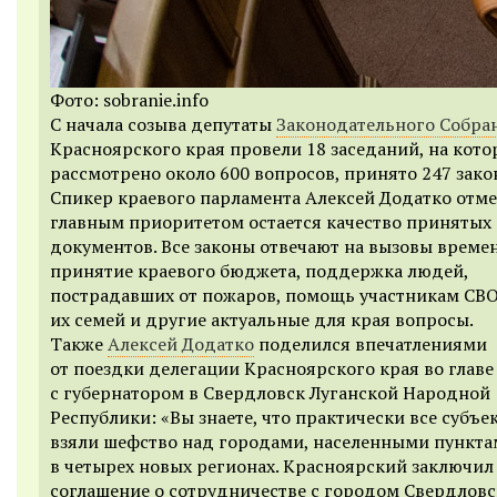
Фото: sobranie.info
С начала созыва депутаты
Законодательного Собра
Красноярского края провели 18 заседаний, на кот
рассмотрено около 600 вопросов, принято 247 зако
Спикер краевого парламента Алексей Додатко отме
главным приоритетом остается качество принятых
документов. Все законы отвечают на вызовы време
принятие краевого бюджета, поддержка людей,
пострадавших от пожаров, помощь участникам СВО
их семей и другие актуальные для края вопросы.
Также
Алексей Додатко
поделился впечатлениями
от поездки делегации Красноярского края во главе
с губернатором в Свердловск Луганской Народной
Республики: «Вы знаете, что практически все субъе
взяли шефство над городами, населенными пункт
в четырех новых регионах. Красноярский заключил
соглашение о сотрудничестве с городом Свердлов