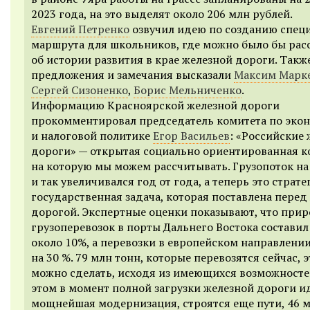
2023 года, на это выделят около 206 млн рублей.
Евгений Петренко
озвучил идею по созданию спец
маршрута для школьников, где можно было бы рас
об истории развития в крае железной дороги. Такж
предложения и замечания высказали
Максим Марк
Сергей Сизоненко
,
Борис Мельниченко
.
Информацию Красноярской железной дороги
прокомментировал председатель комитета по эко
и налоговой политике
Егор Васильев
: «Российские
дороги» — открытая социально ориентированная к
на которую мы можем рассчитывать. Грузопоток на
и так увеличивался год от года, а теперь это страт
государственная задача, которая поставлена перед
дорогой. Экспертные оценки показывают, что прир
грузоперевозок в порты Дальнего Востока составил
около 10%, а перевозки в европейском направлени
на 30 %. 79 млн тонн, которые перевозятся сейчас, э
можно сделать, исходя из имеющихся возможносте
этом в момент полной загрузки железной дороги и
мощнейшая модернизация, строятся еще пути, 46 