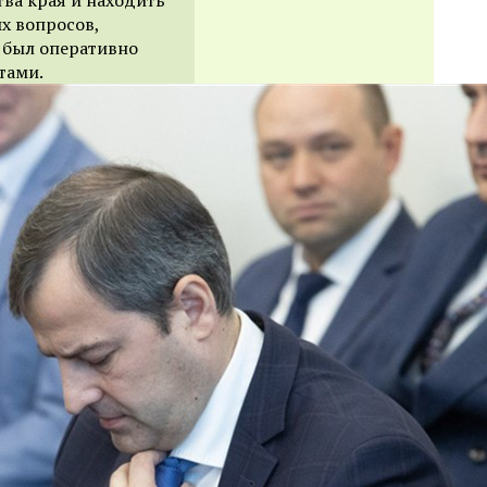
х вопросов,
 был оперативно
тами.