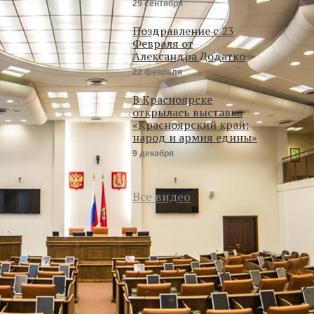
29 сентября
Поздравление с 23
Февраля от
Александра Додатко
22 февраля
В Красноярске
открылась выставка
«Красноярский край:
народ и армия едины»
9 декабря
Все видео