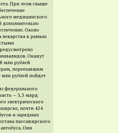
ета. При этом свыше
беспечение
ьного медицинского
ей дополнительно
еспечение. Около
 лекарства в рамках
истыми
предусмотрено
-инвалидов. Окажут
8 млн рублей
ерам, переехавшим
0 млн рублей пойдет
из федерального
часть — 3,3 млрд
ого электрического
ноярске, почти 424
бусов и зарядных
остава пассажирского
автобуса. Они