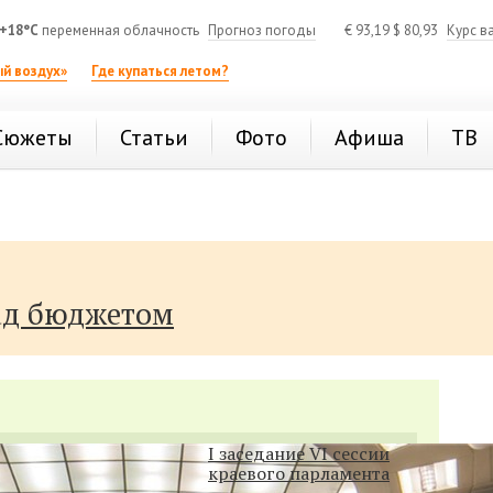
+18°C
переменная облачность
Прогноз погоды
€
93,19
$
80,93
Курс в
й воздух»
Где купаться летом?
Сюжеты
Статьи
Фото
Афиша
ТВ
ад бюджетом
I заседание VI сессии
краевого парламента