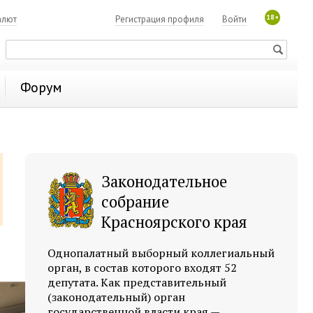
18+
алют
Регистрация профиля
Войти
Форум
Законодательное
собрание
Красноярского края
Однопалатный выборный коллегиальный
орган, в состав которого входят 52
депутата. Как представительный
(законодательный) орган
государственной власти края —