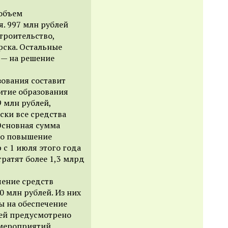
 объем
. 997 млн рублей
строительство,
рска. Остальные
 — на решение
зования составит
итие образования
 млн рублей,
ски все средства
Основная сумма
это повышение
 с 1 июля этого года
тратят более 1,3 млрд
чение средств
0 млн рублей. Из них
ы на обеспечение
лей предусмотрено
мероприятий.