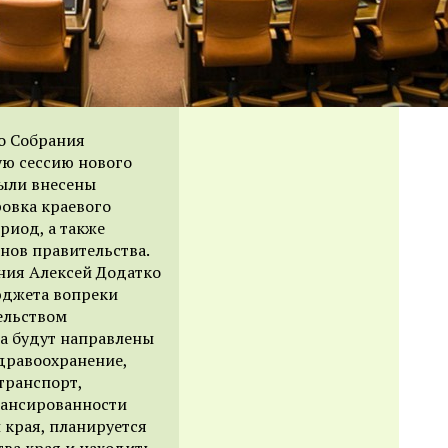
о Собрания
ую сессию нового
были внесены
ровка краевого
риод, а также
нов правительства.
ния Алексей Додатко
юджета вопреки
ельством
а будут направлены
здравоохранение,
транспорт,
лансированности
края, планируется
ва края и находить