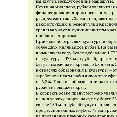
выйдут на междугородние маршруты.
Почти на миллиард рублей увеличится
финансирования дорожного фонда края
распределят так: 725 млн направят на 
реконструкцию и ремонт улиц Красноя
средства уйдут в муниципалитеты края
проблем с дорогами.
Прибавка по отраслям культуры и обра
более двух миллиардов рублей. На разв
в нынешнем году будет добавлено 1 739
на культуру — 473 млн рублей, практиче
будут выделены из краевого бюджета. 
в отраслях образования и культуры — 
заработной платы работников этих сфер
на 6,3%. Только в образовании на это за
рублей из бюджета края.
В корректировке предусмотрено увели
на поддержку спорта на сумму более 58
свыше 180 млн рублей будут направлен
профессиональных клубов, 78 млн руб
на проведение плановых календарных 