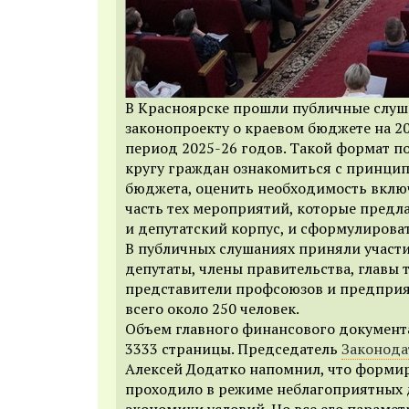
В Красноярске прошли публичные слуш
законопроекту о краевом бюджете на 2
период 2025-26 годов. Такой формат п
кругу граждан ознакомиться с принц
бюджета, оценить необходимость вклю
часть тех мероприятий, которые предл
и депутатский корпус, и сформулирова
В публичных слушаниях приняли участ
депутаты, члены правительства, главы 
представители профсоюзов и предприя
всего около 250 человек.
Объем главного финансового документ
3333 страницы. Председатель
Законода
Алексей Додатко напомнил, что форми
проходило в режиме неблагоприятных 
экономики условий. Но все его параме