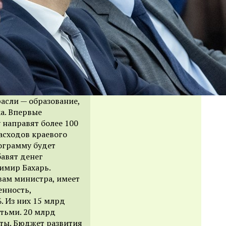
асли — образование,
а. Впервые
 направят более 100
расходов краевого
рограмму будет
бавят денег
димир Бахарь.
вам министра, имеет
нность,
. Из них 15 млрд
тьми. 20 млрд
аты. Бюджет развития