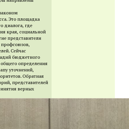
законом
са. Это площадка
о диалога, где
ия края, социальной
тие представители
 профсоюзов,
лей. Сейчас
тадий бюджетного
т общего определения
апу уточнений,
оритетов. Обратная
орий, представителей
ринятия верных