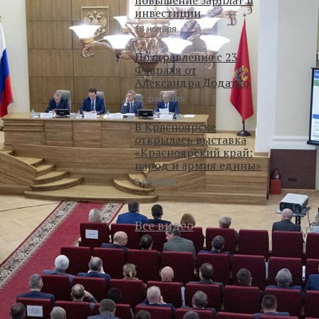
инвестиции
18 ноября
Поздравление с 23
Февраля от
Александра Додатко
22 февраля
В Красноярске
открылась выставка
«Красноярский край:
народ и армия едины»
9 декабря
Все видео