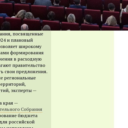
ания, посвященные
024 и плановый
озволяет широкому
ипами формирования
чения в расходную
агают правительство
ть свои предложения.
ие региональные
территорий,
тий, эксперты —
а края —
тельного Собрания
рование бюджета
для российской
тры направлены