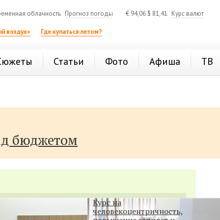
еменная облачность
Прогноз погоды
€
94,06
$
81,41
Курс валют
й воздух»
Где купаться летом?
Сюжеты
Статьи
Фото
Афиша
ТВ
ад бюджетом
Курс на
человекоцентричность,
повышение зарплат и