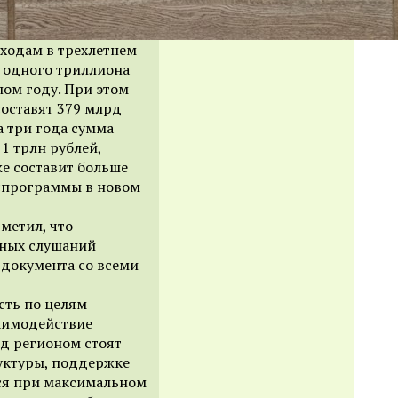
ходам в трехлетнем
 одного триллиона
лом году. При этом
составят 379 млрд
а три года сумма
1 трлн рублей,
же составит больше
оспрограммы в новом
метил, что
чных слушаний
 документа со всеми
сть по целям
заимодействие
д регионом стоят
уктуры, поддержке
ься при максимальном