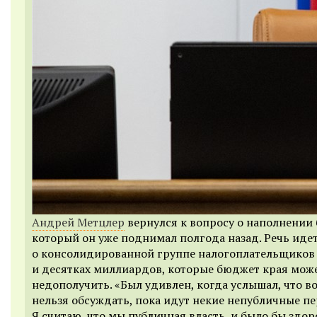
Андрей Метцлер
вернулся к вопросу о наполнении
который он уже поднимал полгода назад. Речь иде
о консолидированной группе налогоплательщиков
и десятках миллиардов, которые бюджет края мож
недополучить. «Был удивлен, когда услышал, что в
нельзя обсуждать, пока идут некие непубличные п
Я считаю, что мы публичная власть, и было бы здор