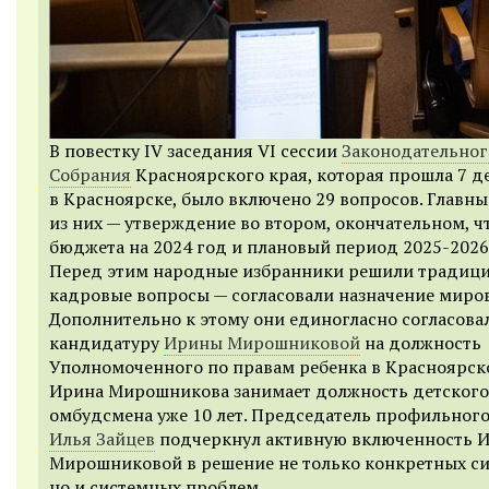
В повестку IV заседания VI сессии
Законодательног
Собрания
Красноярского края, которая прошла 7 д
в Красноярске, было включено 29 вопросов. Главн
из них — утверждение во втором, окончательном, ч
бюджета на 2024 год и плановый период 2025-2026
Перед этим народные избранники решили традиц
кадровые вопросы — согласовали назначение миров
Дополнительно к этому они единогласно согласова
кандидатуру
Ирины Мирошниковой
на должность
Уполномоченного по правам ребенка в Красноярско
Ирина Мирошникова занимает должность детского
омбудсмена уже 10 лет. Председатель профильного
Илья Зайцев
подчеркнул активную включенность 
Мирошниковой в решение не только конкретных си
но и системных проблем.