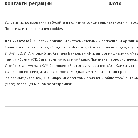
Контакты редакции
Фото
Условия использования веб-сайта и политика конфиденциальности и пер
Политика использования cookies
Для читателей:
В России признаны экстремистскими и запрещены организа
большевистская партия», «Свидетели Иеговы», «Армия воли народа», «Ру
УНА-УНСО, УПА, «Тризуб им. Степана Бандеры», «Мизантропик дивижн», «М
партия «Воля», АУЕ, батальоны «Азов» и «Айдар». Признаны террористическ
Джебхад-ан-Нусра, «АУМ Синрике», «Братья-мусульмане», «Аль-Каида в стр
«Открытой России», издания «Проект Медиа». СМИ-иноагентами признаны: т
Insider, «Медиазона», ОВД-инфо. Иноагентами признаны общество/центр «
(Metа) запрещены в РФ за экстремизм.