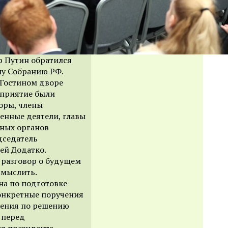
р Путин обратился
у Собранию РФ.
 Гостином дворе
оприятие были
оры, члены
енные деятели, главы
ьных органов
едседатель
ей Додатко.
 разговор о будущем
смыслить.
на по подготовке
конкретные поручения
жения по решению
 перед
я президента