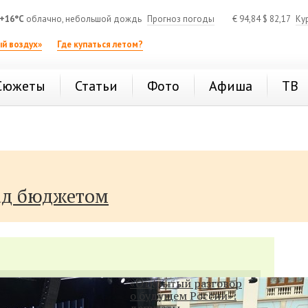
+16°C
облачно, небольшой дождь
Прогноз погоды
€
94,84
$
82,17
Ку
й воздух»
Где купаться летом?
Сюжеты
Статьи
Фото
Афиша
ТВ
ад бюджетом
«Открытый разговор
о будущем России»:
депутаты