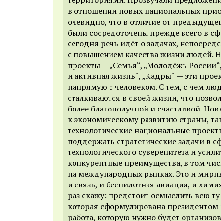
в отношении новых национальных прио
очевидно, что в отличие от предыдущег
были сосредоточены прежде всего в сф
сегодня речь идёт о задачах, непосред
с повышением качества жизни людей. 
проекты — „Семья“, „Молодёжь России“
и активная жизнь“, „Кадры“ — эти прое
напрямую с человеком. С тем, с чем л
сталкиваются в своей жизни, что позво
более благополучной и счастливой. Но
к экономическому развитию страны, та
технологические национальные проект
поддержать стратегические задачи в с
технологического суверенитета и усил
конкурентные преимущества, в том чис
на международных рынках. Это и мирны
и связь, и беспилотная авиация, и хими
раз скажу: предстоит осмыслить всю ту 
которая сформулирована президентом в
работа, которую нужно будет организо