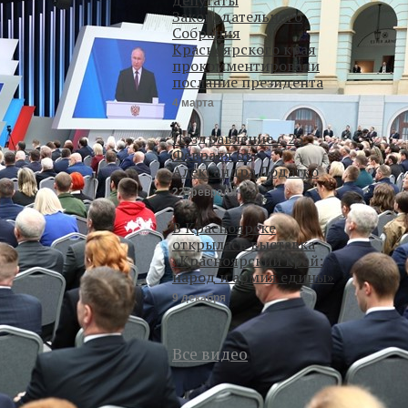
Законодательного
Собрания
Красноярского края
прокомментировали
послание президента
4 марта
Поздравление с 23
Февраля от
Александра Додатко
22 февраля
В Красноярске
открылась выставка
«Красноярский край:
народ и армия едины»
9 декабря
Все видео