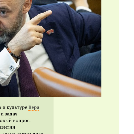
 и культуре
Вера
ди задач
овый вопрос.
звитии
 но на самом деле