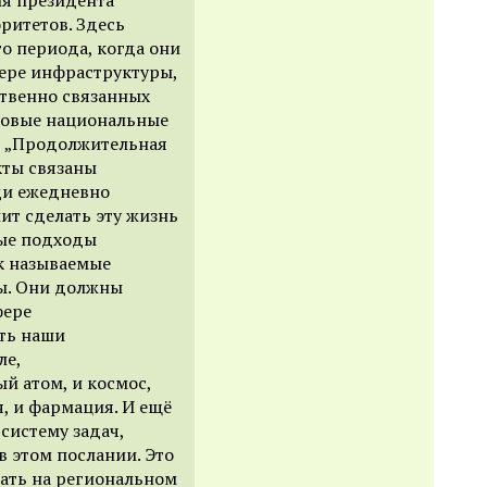
ритетов. Здесь
о периода, когда они
ере инфраструктуры,
ственно связанных
Новые национальные
, „Продолжительная
кты связаны
юди ежедневно
лит сделать эту жизнь
вые подходы
к называемые
ы. Они должны
фере
ить наши
ле,
й атом, и космос,
я, и фармация. И ещё
систему задач,
 этом послании. Это
вать на региональном