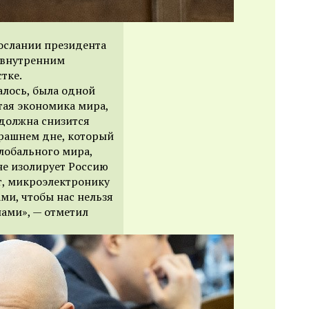
послании президента
 внутренним
тке.
алось, была одной
тая экономика мира,
 должна снизится
втрашнем дне, который
глобального мира,
не изолирует Россию
т, микроэлектронику
ми, чтобы нас нельзя
ами», — отметил