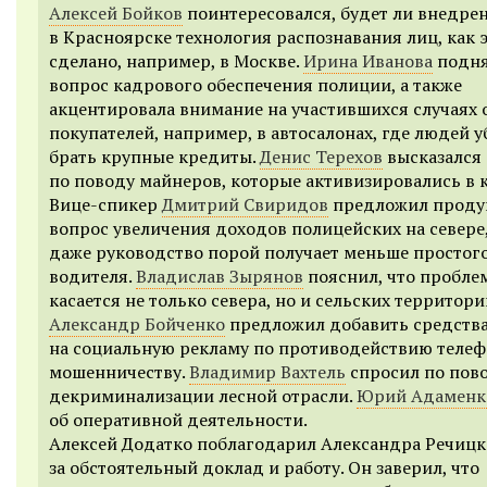
Алексей Бойков
поинтересовался, будет ли внедре
в Красноярске технология распознавания лиц, как 
сделано, например, в Москве.
Ирина Иванова
подня
вопрос кадрового обеспечения полиции, а также
акцентировала внимание на участившихся случаях 
покупателей, например, в автосалонах, где людей 
брать крупные кредиты.
Денис Терехов
высказался
по поводу майнеров, которые активизировались в к
Вице-спикер
Дмитрий Свиридов
предложил проду
вопрос увеличения доходов полицейских на севере,
даже руководство порой получает меньше простог
водителя.
Владислав Зырянов
пояснил, что пробле
касается не только севера, но и сельских территори
Александр Бойченко
предложил добавить средств
на социальную рекламу по противодействию теле
мошенничеству.
Владимир Вахтель
спросил по пов
декриминализации лесной отрасли.
Юрий Адаменк
об оперативной деятельности.
Алексей Додатко поблагодарил Александра Речицк
за обстоятельный доклад и работу. Он заверил, что