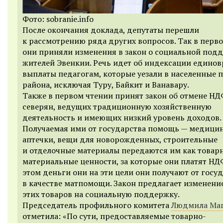
Фото: sobranie.info
После окончания доклада, депутаты перешли
к рассмотрению ряда других вопросов. Так в перв
они приняли изменения в закон о социальной под
жителей Эвенкии. Речь идет об индексации едино
выплаты педагогам, которые уезали в населенные 
района, исключая Туру, Байкит и Ванавару.
Также в первом чтении принят закон об отмене НД
северян, ведущих традиционную хозяйственную
деятельность и имеющих низкий уровень доходов.
Получаемая ими от государства помощь — медици
аптечки, вещи для новорожденных, строительные
и отделочные материалы передаются им как товар
материальные ценности, за которые они платят НД
этом деньги они на эти цели они получают от госу
в качестве матпомощи. Закон предлагает изменение
этих товаров на социальную поддержку.
Председатель профильного комитета
Людмила Ма
отметила: «По сути, предоставляемые товарно-