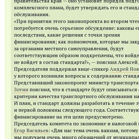
правительства края — оно установит порядок подг
комплексного плана, будет утверждать его и станд
обслуживания.
«При принятии этого законопроекта во втором чте
потребуется очень серьезное обсуждение: каковы е
последствия, какие решения с точки зрения
финансирования; как полномочия, которые мы зак
за органами местного самоуправления, будут
соответствующим образом подкреплены, что войде
не войдет в состав стандарта?», — пояснил Алексей
Председателя поддержал вице-спикер
Андрей Нов
у которого возникли вопросы к содержанию станда
Представивший законопроект министр транспорт
Зотин
пояснил, что в стандарте будут описываться
критерии качества транспортного обслуживания на
И план, и стандарт должны разработать в течение э
и первой половины следующего года. Соответству
финансирование на эти цели предусмотрено.
Председатель комитета по экономике и налоговой
Егор Васильев
: «Для нас тема очень важная, потому
мы получаем очень много обращений от муниципа