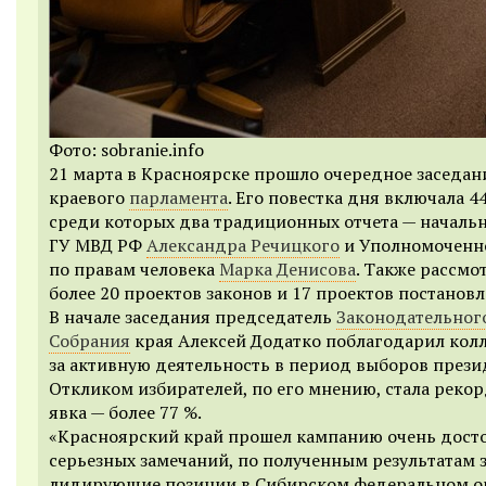
Фото: sobranie.info
21 марта в Красноярске прошло очередное заседан
краевого
парламента
. Его повестка дня включала 4
среди которых два традиционных отчета — началь
ГУ МВД РФ
Александра Речицкого
и Уполномоченн
по правам человека
Марка Денисова
. Также рассмо
более 20 проектов законов и 17 проектов постановл
В начале заседания председатель
Законодательног
Собрания
края Алексей Додатко поблагодарил кол
за активную деятельность в период выборов прези
Откликом избирателей, по его мнению, стала реко
явка — более 77 %.
«Красноярский край прошел кампанию очень досто
серьезных замечаний, по полученным результатам 
лидирующие позиции в Сибирском федеральном ок