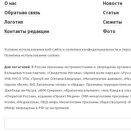
О нас
Новости
Обратная связь
Статьи
Логотип
Сюжеты
Контакты редакции
Фото
Условия использования веб-сайта и политика конфиденциальности и пер
Политика использования cookies
Для читателей:
В России признаны экстремистскими и запрещены организа
большевистская партия», «Свидетели Иеговы», «Армия воли народа», «Ру
УНА-УНСО, УПА, «Тризуб им. Степана Бандеры», «Мизантропик дивижн», «М
партия «Воля», АУЕ, батальоны «Азов» и «Айдар». Признаны террористическ
Джебхад-ан-Нусра, «АУМ Синрике», «Братья-мусульмане», «Аль-Каида в стр
«Открытой России», издания «Проект Медиа». СМИ-иноагентами признаны: т
Insider, «Медиазона», ОВД-инфо. Иноагентами признаны общество/центр «
(Metа) запрещены в РФ за экстремизм.