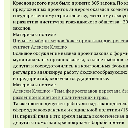
Красноярского края было принято 803 закона. По к
предложенных проектов лидером оказался комитет
государственному строительству, местному самоу
и развитию институтов гражданского общества - 2
законов.
Материалы по теме
Прямые выборы мэров более привычны для россия
считает Алексей Клешко
Большое обсуждение вызвал проект закона о форм
муниципальных органов власти, в плане выборов гл
депутаты сосредоточились на контрольных функци
регулярно анализируя работу бюджетообразующих
и предприятий, включая государственные.
Материалы по теме
Алексей Клешко: «Тема ферросплавов перестала бы
разменной монетой в политических играх»
Также плотно депутаты работали над законодатель
сфере здравоохранения и социальной политики (151
На первый план в это время вышла
экологическая
п
депутаты помогали красноярцам в борьбе против