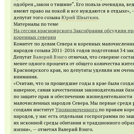
одобрен „закон о тишине“. Его польза очевидна, в
имеют право на покой и все нуждаются в отдыхе», 
депутат того созыва
Юрий Швыткин
.
Материалы по теме
На сессии красноярского Заксобрания обсудили п
коренных северян
Комитет по делам Севера и коренных малочисленн
народов созыва 2011-2016 годов подготовил 34 зак
Депутат
Валерий Вэнго
отмечал, что северяне сост
менее одного процента от общего количества жите
Красноярского края, но депутаты уделяли им очен
внимания.
«Считаю, что за прошедшие годы в крае была созда
наверное, самая качественная законодательная баз
по защите прав и обеспечению жизнедеятельности
малочисленных народов Севера. Мы первые среди 
создали институт
Уполномоченного
по правам кор
народов, у нас есть отдельная госпрограмма по за
их исконной среды обитания и традционного обра
жизни», — отметил Валерий Вэнго.