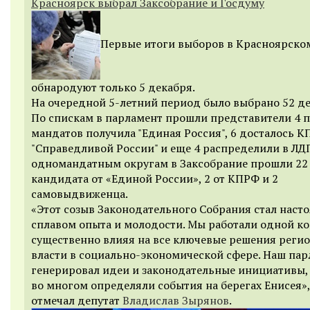
Красноярск выбрал Заксобрание и Госдуму
Первые итоги выборов в Красноярско
обнародуют только 5 декабря.
На очередной 5-летний период было выбрано 52 де
По спискам в парламент прошли представители 4 п
мандатов получила "Единая Россия", 6 досталось КП
"Справедливой России" и еще 4 распределили в ЛД
одномандатным округам в Заксобрание прошли 22
кандидата от «Единой России», 2 от КПРФ и 2
самовыдвиженца.
«Этот созыв Законодательного Собрания стал нас
сплавом опыта и молодости. Мы работали одной к
существенно влияя на все ключевые решения реги
власти в социально-экономической сфере. Наш па
генерировал идеи и законодательные инициативы,
во многом определяли события на берегах Енисея»,
отмечал депутат
Владислав Зырянов
.