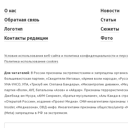
О нас
Новости
Обратная связь
Статьи
Логотип
Сюжеты
Контакты редакции
Фото
Условия использования веб-сайта и политика конфиденциальности и пер
Политика использования cookies
Для читателей:
В России признаны экстремистскими и запрещены организа
большевистская партия», «Свидетели Иеговы», «Армия воли народа», «Ру
УНА-УНСО, УПА, «Тризуб им. Степана Бандеры», «Мизантропик дивижн», «М
партия «Воля», АУЕ, батальоны «Азов» и «Айдар». Признаны террористическ
Джебхад-ан-Нусра, «АУМ Синрике», «Братья-мусульмане», «Аль-Каида в стр
«Открытой России», издания «Проект Медиа». СМИ-иноагентами признаны: т
Insider, «Медиазона», ОВД-инфо. Иноагентами признаны общество/центр «
(Metа) запрещены в РФ за экстремизм.